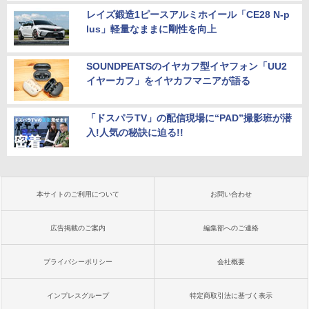
レイズ鍛造1ピースアルミホイール「CE28 N-p
lus」軽量なままに剛性を向上
SOUNDPEATSのイヤカフ型イヤフォン「UU2
イヤーカフ」をイヤカフマニアが語る
「ドスパラTV」の配信現場に“PAD”撮影班が潜
入!人気の秘訣に迫る!!
本サイトのご利用について
お問い合わせ
広告掲載のご案内
編集部へのご連絡
プライバシーポリシー
会社概要
インプレスグループ
特定商取引法に基づく表示