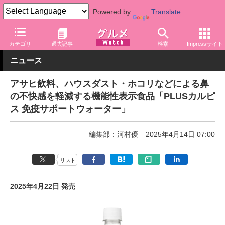
Powered by
Translate
グルメ Watch
メーカー
飲料・アルコール
アサヒ
カテゴリ
過去記事
検索
Impressサイト
ニュース
アサヒ飲料、ハウスダスト・ホコリなどによる鼻
の不快感を軽減する機能性表示食品「PLUSカルピ
ス 免疫サポートウォーター」
編集部：河村優
2025年4月14日 07:00
リスト
2025年4月22日 発売