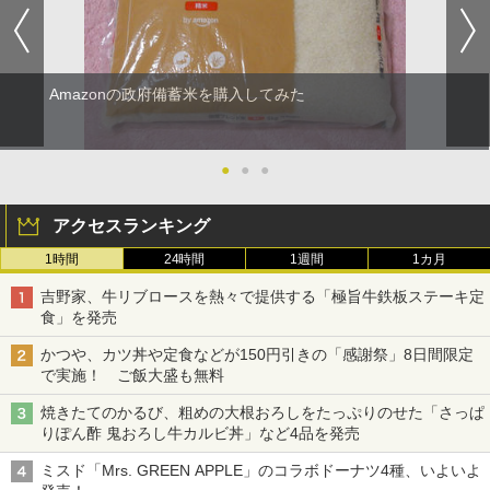
Amazonの政府備蓄米を購入してみた
●
●
●
アクセスランキング
1時間
24時間
1週間
1カ月
吉野家、牛リブロースを熱々で提供する「極旨牛鉄板ステーキ定
食」を発売
かつや、カツ丼や定食などが150円引きの「感謝祭」8日間限定
で実施！ ご飯大盛も無料
焼きたてのかるび、粗めの大根おろしをたっぷりのせた「さっぱ
りぽん酢 鬼おろし牛カルビ丼」など4品を発売
ミスド「Mrs. GREEN APPLE」のコラボドーナツ4種、いよいよ