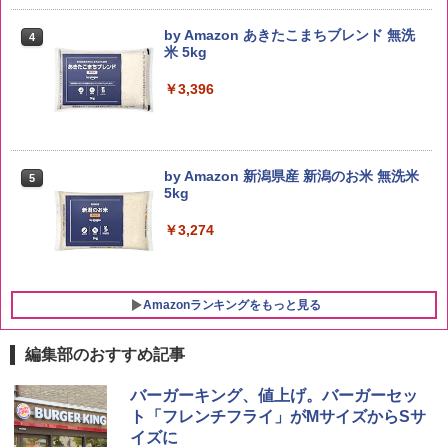
by Amazon あきたこまちブレンド 無洗
4
米 5kg
￥3,396
by Amazon 新潟県産 新潟のお米 無洗米
5
5kg
￥3,274
Amazonランキングをもっと見る
編集部のおすすめ記事
ブラックニッカ ニッカ Nikka ウィスキ
チキンラーメン どんぶり 85g×12個 日清
[山善] スチームオーブンレンジ 25L 一人
バーガーキング、値上げ。バーガーセッ
1
1
1
ー4000ml ブラックニッカクリア ウヰス
食品 インスタント カップ麺
暮らし 二人暮らし フラットテーブル ス
ト「フレンチフライ」がMサイズからSサ
キー 【日本 アサヒ ウィスキー】 大容量
チーム調理 自動メニュー19種搭載 角皿
イズに
お得 4リットル
付き ブラック MRK-F250TSV(B)
￥1,939