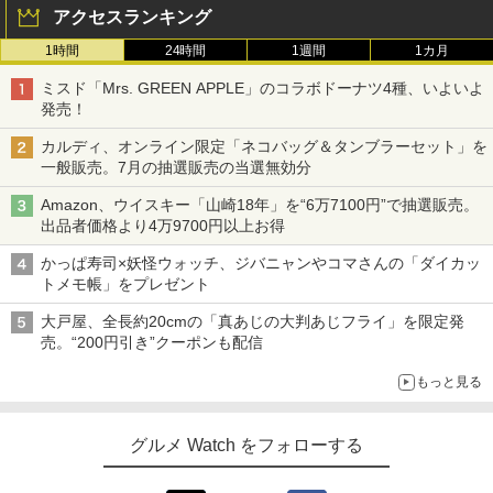
アクセスランキング
1時間
24時間
1週間
1カ月
ミスド「Mrs. GREEN APPLE」のコラボドーナツ4種、いよいよ
発売！
カルディ、オンライン限定「ネコバッグ＆タンブラーセット」を
一般販売。7月の抽選販売の当選無効分
Amazon、ウイスキー「山崎18年」を“6万7100円”で抽選販売。
出品者価格より4万9700円以上お得
かっぱ寿司×妖怪ウォッチ、ジバニャンやコマさんの「ダイカッ
トメモ帳」をプレゼント
大戸屋、全長約20cmの「真あじの大判あじフライ」を限定発
売。“200円引き”クーポンも配信
もっと見る
グルメ Watch をフォローする