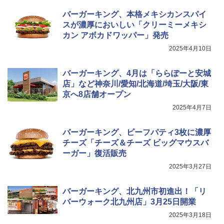
￥2,323
バーガーキング、本格メキシカンスパイ
TOSHIBA(東芝) スチームオーブンレン
4
ジ 石窯ドーム ER-D80A(K) ブラック 25
スが濃厚においしい「クリーミーメキシ
0℃ 1段調理 フラットテーブル 電子レン
カン アボカドワッパー」発売
ジ 赤外線センサー ノンフライ調理 簡単
【数量限定】フロム・ザ・バレル モルト
5
カップヌードル レギュラー 日清食品 カ
5
お手入れ 小型 新生活 一人暮らし 二人暮
ウイスキー500ml アサヒ [ 日本 500ml ]
2025年4月10日
ップ麺 78g×20個
らし ファミリー
【中元 ギフト プレゼント 贈り物に】
￥3,475
バーガーキング、4月は「ららぽーと安城
￥34,546
￥4,402
店」など神奈川/愛知/北海道/埼玉/大阪/東
京へ8店舗オープン
2025年4月7日
シャープ ウォーターオーブン ヘルシオ
5
AX-XJ1-B ブラック 30L 2段調理 コンベ
クション トースト機能
バーガーキング、ビーフパティ3枚に濃厚
チーズ「チーズ＆チーズ ビッグマウスバ
￥44,800
ーガー」復活販売
2025年3月27日
バーガーキング、北九州市初進出！「リ
バーウォーク北九州店」3月25日開業
2025年3月18日