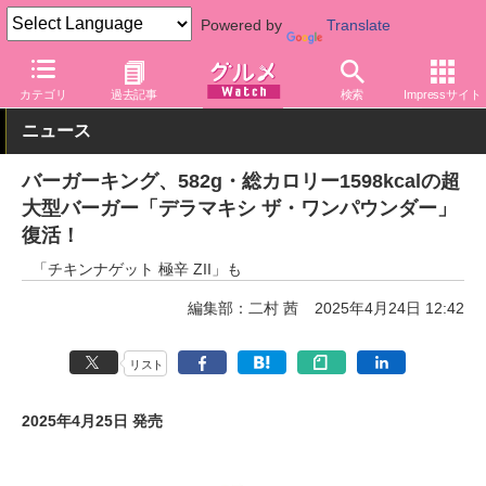
Powered by
Translate
グルメ Watch
店舗
ファストフード
バーガーキング
カテゴリ
過去記事
検索
Impressサイト
ニュース
バーガーキング、582g・総カロリー1598kcalの超
大型バーガー「デラマキシ ザ・ワンパウンダー」
復活！
「チキンナゲット 極辛 ZII」も
編集部：二村 茜
2025年4月24日 12:42
リスト
2025年4月25日 発売