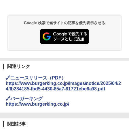
￥4,358
￥22,800
【公式】ブタメン とんこつ味 35g×15個
2
Google 検索で当サイトの記事を優先表示させる
| 業務用 夜食 カップラーメン ミニカップ
角瓶 2700ml サントリー ウイスキー ハ
シャープ 過熱水蒸気 オーブンレンジ 23
麺 小腹 インスタント アウトドアにも ロ
2
2
イボール 大容量
L 1段調理 ブラック RE-WF232-B シンプ
ーリングストック 大人買い おやつカン
ル操作 コンパクト 一人暮らし 二人暮ら
パニー
し らくチン!（絶対湿度）センサー ノン
￥6,063
フライ調理 トースト スチームあたため
￥1,451
ワイドフラット庫内 簡単お手入れ
￥29,480
関連リンク
角ハイボール 350ml×24本 サントリー ウ
3
カップヌードル カップヌードルPRO シ
3
イスキー ハイボール 缶
ーフードヌードル 高たんぱく&低糖質 さ
🔗ニュースリリース（PDF）
らに塩分控えめ 78g×12個
https://www.burgerking.co.jp/images/notice/2025/04/2
[山善] スチームオーブンレンジ 省エネ
￥4,930
3
4/fb284185-fbd5-4430-85a7-81721ebc8a98.pdf
高効率 15L 一人暮らし 二人暮らし スチ
￥3,248
ーム調理 フラットテーブル トースト機
🔗バーガーキング
能 自動メニュー33種 簡単お手入れ ブラ
https://www.burgerking.co.jp/
ック YRZ-WF150TV(B)
トリスウイスキー 4000ml サントリー 大
4
国分 tabete だし麺 千葉県産はまぐりだ
4
容量 4リットル
￥26,130
し 塩らーめん 108g×10袋 保存食 備蓄
関連記事
￥4,345