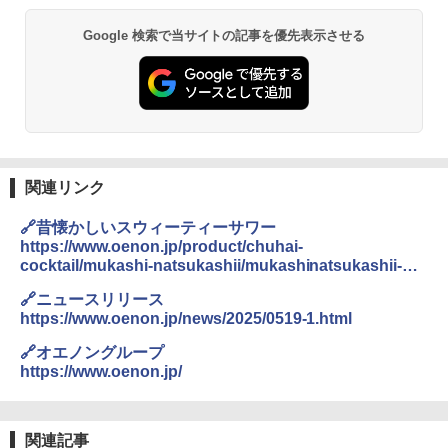
Google 検索で当サイトの記事を優先表示させる
【公式】ブタメン とんこつ味 35g×15個
2
| 業務用 夜食 カップラーメン ミニカップ
角瓶 2700ml サントリー ウイスキー ハ
シャープ 過熱水蒸気 オーブンレンジ 23
麺 小腹 インスタント アウトドアにも ロ
2
2
イボール 大容量
L 1段調理 ブラック RE-WF232-B シンプ
ーリングストック 大人買い おやつカン
ル操作 コンパクト 一人暮らし 二人暮ら
パニー
し らくチン!（絶対湿度）センサー ノン
￥6,063
フライ調理 トースト スチームあたため
￥1,288
ワイドフラット庫内 簡単お手入れ
関連リンク
￥29,480
角ハイボール 350ml×24本 サントリー ウ
3
カップヌードル カップヌードルPRO シ
3
🔗昔懐かしいスウィーティーサワー
イスキー ハイボール 缶
ーフードヌードル 高たんぱく&低糖質 さ
https://www.oenon.jp/product/chuhai-
らに塩分控えめ 78g×12個
cocktail/mukashi-natsukashii/mukashinatsukashii-
[山善] スチームオーブンレンジ 省エネ
￥4,930
3
高効率 15L 一人暮らし 二人暮らし スチ
sweetie-sour.html
￥2,880
🔗ニュースリリース
ーム調理 フラットテーブル トースト機
能 自動メニュー33種 簡単お手入れ ブラ
https://www.oenon.jp/news/2025/0519-1.html
ック YRZ-WF150TV(B)
🔗オエノングループ
トリスウイスキー 4000ml サントリー 大
4
国分 tabete だし麺 千葉県産はまぐりだ
4
容量 4リットル
￥26,130
https://www.oenon.jp/
し 塩らーめん 108g×10袋 保存食 備蓄
￥4,274
￥2,323
関連記事
TOSHIBA(東芝) スチームオーブンレン
4