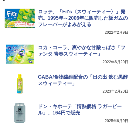
ジ 石窯ドーム ER-D80A(K) ブラック 25
0℃ 1段調理 フラットテーブル 電子レン
ロッテ、「Fit's〈スウィーティー〉」発
ジ 赤外線センサー ノンフライ調理 簡単
【数量限定】フロム・ザ・バレル モルト
5
カップヌードル カップヌードルPRO し
5
売。1995年～2006年に販売した板ガムの
お手入れ 小型 新生活 一人暮らし 二人暮
ウイスキー500ml アサヒ [ 日本 500ml ]
ょうゆ 高たんぱく&低糖質 さらに塩分控
らし ファミリー
フレーバーがよみがえる
【中元 ギフト プレゼント 贈り物に】
えめ 75g×12個
2022年2月9日
￥34,546
￥4,402
￥3,103
コカ・コーラ、爽やかな甘酸っぱさ「フ
ァンタ 青春スウィーティー」
シャープ ウォーターオーブン ヘルシオ
5
2022年6月20日
AX-XJ1-B ブラック 30L 2段調理 コンベ
クション トースト機能
GABA/食物繊維配合の「日の出 飲む黒酢
￥44,800
スウィーティー」
2023年2月20日
ドン・キホーテ「情熱価格 ラガービー
ル」、164円で販売
2025年6月9日