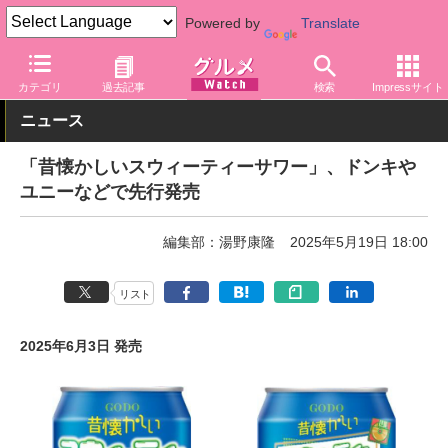
Powered by
Translate
グルメ Watch
アルコール
チューハイ・カクテル
カテゴリ
過去記事
検索
Impressサイト
ニュース
「昔懐かしいスウィーティーサワー」、ドンキや
ユニーなどで先行発売
編集部：湯野康隆
2025年5月19日 18:00
リスト
2025年6月3日 発売