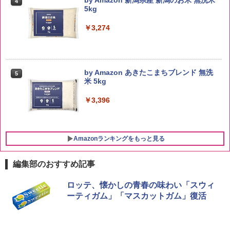
by Amazon 新潟県産 新潟のお米 無洗米
4
5kg
￥3,274
by Amazon あきたこまちブレンド 無洗
5
米 5kg
￥3,396
Amazonランキングをもっと見る
編集部のおすすめ記事
ブラックニッカ ニッカ Nikka ウィスキ
チキンラーメン どんぶり 85g×12個 日清
[山善] スチームオーブンレンジ 25L 一人
ロッテ、懐かしの青春の味わい「スウィ
1
1
1
ー4000ml ブラックニッカクリア ウヰス
食品 インスタント カップ麺
暮らし 二人暮らし フラットテーブル ス
ーティガム」「マスカットガム」復活
キー 【日本 アサヒ ウィスキー】 大容量
チーム調理 自動メニュー19種搭載 角皿
お得 4リットル
付き ブラック MRK-F250TSV(B)
￥1,939
￥4,358
￥22,800