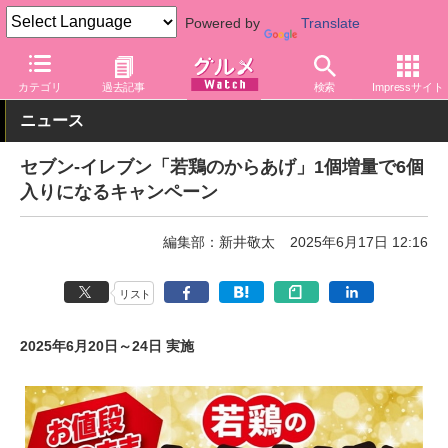
Powered by
Translate
グルメ Watch
店舗
コンビニ
セブン-イレブン
カテゴリ
過去記事
検索
Impressサイト
ニュース
セブン-イレブン「若鶏のからあげ」1個増量で6個
入りになるキャンペーン
編集部：新井敬太
2025年6月17日 12:16
リスト
2025年6月20日～24日 実施