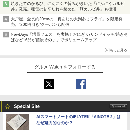
焼きたてのかるび、にんにくの旨みがきいた「にんにくカルビ
丼」発売。秘伝の甘辛だれを絡めた「豚カルビ丼」も復活
大戸屋、全長約20cmの「真あじの大判あじフライ」を限定発
売。“200円引き”クーポンも配信
NewDays「増量フェス」を実施！おにぎり/サンドイッチ/焼きそ
ばなど16品が値段そのままでボリュームアップ
もっと見る
グルメ Watch をフォローする
Special Site
AIスマートノートのiFLYTEK「AINOTE 2」は
なぜ魅力的なのか？