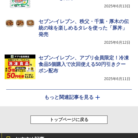
2025年6月13日
シャープ ウォーターオーブン ヘルシオ
5
AX-XJ1-B ブラック 30L 2段調理 コンベ
セブン-イレブン、秩父・千葉・厚木の伝
クション トースト機能
統の味を楽しめるタレを使った「豚丼」
発売
￥44,800
2025年6月12日
セブン-イレブン、アプリ会員限定！冷凍
食品5個購入で次回使える50円引きクー
ポン配布
2025年6月11日
もっと関連記事を見る
トップページに戻る