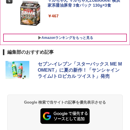
マルちゃん マルちゃんZUBAAAN! 横浜
5
白州 Story of the Distillery 2026 化粧箱
家系醤油豚骨 3食パック 130g×3食
入 700ml
￥2,680
￥467
￥19,860
Amazonランキングをもっと見る
編集部のおすすめ記事
[山善] スチームオーブンレンジ 25L 一人
セブン-イレブン「スターバックス ME M
1
暮らし 二人暮らし フラットテーブル ス
OMENT」に夏の新作！「サンシャイン
チーム調理 自動メニュー19種搭載 角皿
ライム/トロピカル ツイスト」発売
付き ブラック MRK-F250TSV(B)
￥22,800
Google 検索で当サイトの記事を優先表示させる
シャープ 過熱水蒸気 オーブンレンジ 23
2
L 1段調理 ブラック RE-WF232-B シンプ
ル操作 コンパクト 一人暮らし 二人暮ら
し らくチン!（絶対湿度）センサー ノン
フライ調理 トースト スチームあたため