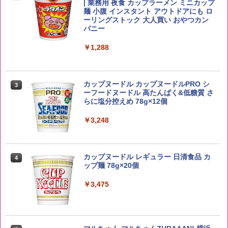
新潟ケンベイ【精米】新潟県産にじのき
2
| 業務用 夜食 カップラーメン ミニカップ
らめき 5kg 令和7年産
角瓶 2700ml サントリー ウイスキー ハ
麺 小腹 インスタント アウトドアにも ロ
2
イボール 大容量
ーリングストック 大人買い おやつカン
￥3,056
パニー
￥6,063
￥1,288
by Amazon あきたこまちブレンド 無洗
3
米 5kg
トリスウイスキー 4000ml サントリー 大
3
カップヌードル カップヌードルPRO シ
3
容量 4リットル
ーフードヌードル 高たんぱく&低糖質 さ
￥3,396
らに塩分控えめ 78g×12個
￥4,274
￥3,248
野沢農産 無洗米 青い流るる コシヒカリ
4
5kg 長野県産 令和7年産
角ハイボール 350ml×24本 サントリー ウ
4
カップヌードル レギュラー 日清食品 カ
4
イスキー ハイボール 缶
ップ麺 78g×20個
￥3,980
￥4,930
￥3,475
【在庫処分価格】ももたろう印 無洗米 5
5
kg 業務用 お米マイスターブレンド
サントリー シングルモルト ウイスキー
5