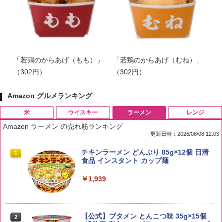
「若鶏のからあげ（もも）」
「若鶏のからあげ（むね）」
（302円）
（302円）
Amazon グルメランキング
米
ウイスキー
ラーメン
レンジ
Amazon ラーメン の売れ筋ランキング
更新日時：2026/08/08 12:03
by Amazon 国産ブレンド米 精米 5kg
ブラックニッカ ニッカ Nikka ウィスキ
チキンラーメン どんぶり 85g×12個 日清
1
1
1
ー4000ml ブラックニッカクリア ウヰス
食品 インスタント カップ麺
キー 【日本 アサヒ ウィスキー】 大容量
￥2,650
お得 4リットル
￥1,939
￥4,358
【公式】ブタメン とんこつ味 35g×15個
2