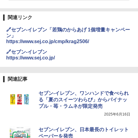
ワイドフラット庫内 簡単お手入れ
￥29,478
関連リンク
🔗セブン-イレブン「若鶏のからあげ 1個増量キャンペー
ン」
[山善] スチームオーブンレンジ 省エネ
3
https://www.sej.co.jp/cmp/krag2506/
高効率 15L 一人暮らし 二人暮らし スチ
ーム調理 フラットテーブル トースト機
🔗セブン-イレブン
能 自動メニュー33種 簡単お手入れ ブラ
https://www.sej.co.jp/
ック YRZ-WF150TV(B)
￥26,130
関連記事
セブン-イレブン、ワンハンドで食べられ
TOSHIBA(東芝) スチームオーブンレン
4
ジ 石窯ドーム ER-D80A(K) ブラック 25
る「夏のスイーツわらび」からパイナッ
0℃ 1段調理 フラットテーブル 電子レン
プル・苺・ラムネが限定発売
ジ 赤外線センサー ノンフライ調理 簡単
お手入れ 小型 新生活 一人暮らし 二人暮
2025年6月16日
らし ファミリー
セブン-イレブン、日本最長のトイレット
￥34,546
ペーパーを発売