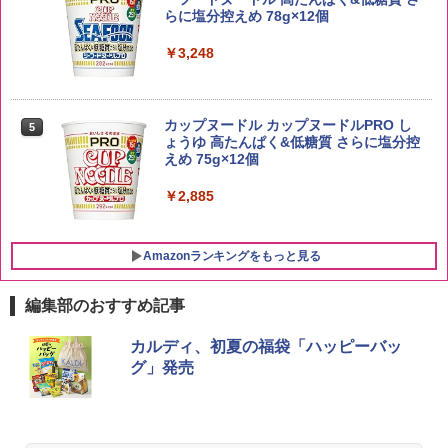
￥3,396
らに塩分控えめ 78g×12個
￥4,274
￥3,248
新潟ケンベイ【精米】新潟県産にじのき
5
らめき 5kg 令和7年産
サントリー シングルモルト ウイスキー
5
カップヌードル カップヌードルPRO し
5
白州 Story of the Distillery 2026 化粧箱
ょうゆ 高たんぱく&低糖質 さらに塩分控
入 700ml
￥3,056
えめ 75g×12個
￥19,860
￥2,885
Amazonランキングをもっと見る
編集部のおすすめ記事
[山善] スチームオーブンレンジ 25L 一人
カルディ、初夏の福袋「ハッピーバッ
1
暮らし 二人暮らし フラットテーブル ス
グ」発売
チーム調理 自動メニュー19種搭載 角皿
付き ブラック MRK-F250TSV(B)
￥22,800