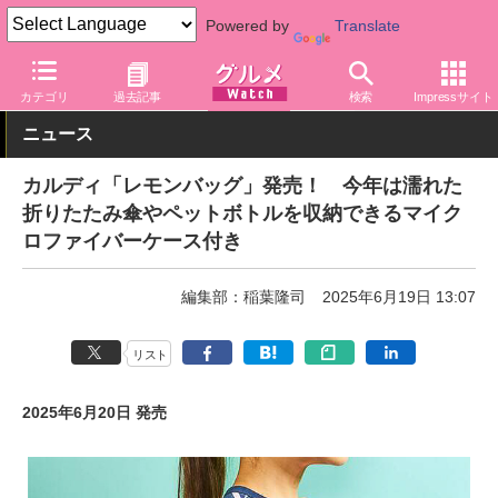
Powered by
Translate
グルメ Watch
店舗
バラエティ
カルディ
カテゴリ
過去記事
検索
Impressサイト
ニュース
カルディ「レモンバッグ」発売！ 今年は濡れた
折りたたみ傘やペットボトルを収納できるマイク
ロファイバーケース付き
編集部：稲葉隆司
2025年6月19日 13:07
リスト
2025年6月20日 発売