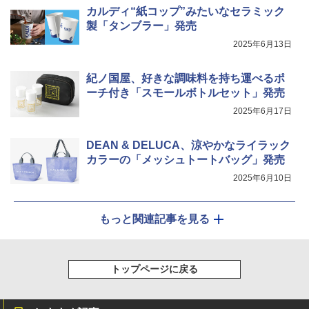
らし ファミリー
カルディ“紙コップ”みたいなセラミック
製「タンブラー」発売
￥34,546
2025年6月13日
紀ノ国屋、好きな調味料を持ち運べるポ
シャープ ウォーターオーブン ヘルシオ
5
ーチ付き「スモールボトルセット」発売
AX-XJ1-B ブラック 30L 2段調理 コンベ
クション トースト機能
2025年6月17日
￥44,800
DEAN & DELUCA、涼やかなライラック
カラーの「メッシュトートバッグ」発売
2025年6月10日
もっと関連記事を見る
トップページに戻る