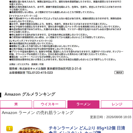
Amazon グルメランキング
米
ウイスキー
ラーメン
レンジ
Amazon ラーメン の売れ筋ランキング
更新日時：2026/08/08 18:03
by Amazon 国産ブレンド米 精米 5kg
ブラックニッカ ニッカ Nikka ウィスキ
チキンラーメン どんぶり 85g×12個 日清
1
1
1