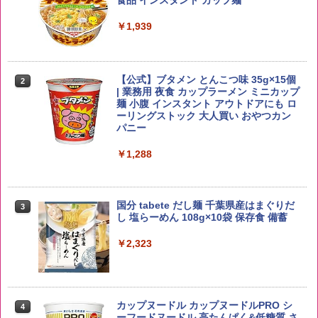
ー4000ml ブラックニッカクリア ウヰス
食品 インスタント カップ麺
キー 【日本 アサヒ ウィスキー】 大容量
￥2,650
お得 4リットル
￥1,939
￥4,358
【公式】ブタメン とんこつ味 35g×15個
2
【在庫処分価格】ももたろう印 無洗米 5
2
| 業務用 夜食 カップラーメン ミニカップ
kg 業務用 お米マイスターブレンド
角瓶 2700ml サントリー ウイスキー ハ
麺 小腹 インスタント アウトドアにも ロ
2
イボール 大容量
ーリングストック 大人買い おやつカン
￥2,680
パニー
￥6,055
￥1,288
野沢農産 無洗米 青い流るる コシヒカリ
3
5kg 長野県産 令和7年産
角ハイボール 350ml×24本 サントリー ウ
3
国分 tabete だし麺 千葉県産はまぐりだ
3
イスキー ハイボール 缶
し 塩らーめん 108g×10袋 保存食 備蓄
￥3,980
￥4,927
￥2,323
by Amazon あきたこまちブレンド 無洗
4
米 5kg
トリスウイスキー 4000ml サントリー 大
4
カップヌードル カップヌードルPRO シ
4
容量 4リットル
ーフードヌードル 高たんぱく&低糖質 さ