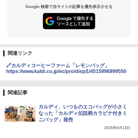
Google 検索で当サイトの記事を優先表示させる
シャープ 過熱水蒸気 オーブンレンジ 26
2
L コンベクション 2段調理 ホワイト RE-
SS26B-W
￥32,800
関連リンク
[山善] スチームオーブンレンジ 省エネ
3
🔗カルディコーヒーファーム「レモンバッグ」
高効率 15L 一人暮らし 二人暮らし スチ
https://www.kaldi.co.jp/ec/pro/disp/1/4515996999550
ーム調理 フラットテーブル トースト機
能 自動メニュー33種 簡単お手入れ ブラ
ック YRZ-WF150TV(B)
関連記事
￥26,130
カルディ、いつものエコバッグが小さく
なった「カルディ伝説柄カラビナ付きミ
TOSHIBA(東芝) スチームオーブンレン
4
ニバッグ」発売
ジ 石窯ドーム ER-D80A(K) ブラック 25
0℃ 1段調理 フラットテーブル 電子レン
2025年6月13日
ジ 赤外線センサー ノンフライ調理 簡単
お手入れ 小型 新生活 一人暮らし 二人暮