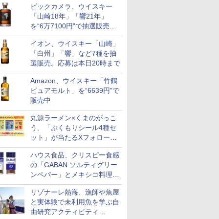
ビックカメラ、ウイスキー
も登場
「山崎18年」「響21年」
を“6万7100円”で抽選販売。
店頭で9日まで受付
イオン、ウイスキー「山崎」
「白州」「響」など7種を抽
選販売。応募は本日20時まで
Amazon、ウイスキー「竹鶴
ピュアモルト」を“6639円”で
販売中
丸源ラーメン×くまのがっこ
う、「ぷくもりシール4種セ
ット」が当たるXフォロー＆
リポストキャンペーン実施
ハウス食品、クリスピー食感
の「GABAN ソルティグリー
ンペパー」とメキシコ料理に
合う「GABAN チポトレペパ
リゾナーレ熱海、漁師や魚屋
ー」発売
と実体験で未利用魚を学ぶ自
由研究アクティビティ