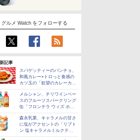
グルメ Watch をフォローする
新記事
スパゲッティーのパンチョ、
和風カレー×トロっと食感の
カツ玉の「欲望のカレーカツ
玉スパ」発売
メルシャン、チリワインベー
スのフルーツスパークリング
缶「フロンテラ ウィズ ホワ
イトレモン/カシスオレン
森永乳業、キャラメルの甘さ
ジ」発売
に塩がアクセントの「リプト
ン 塩キャラメルミルクティ
ー」限定発売