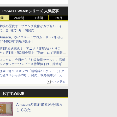
「Fisherman's Academy」を
実施中
Impress Watchシリーズ 人気記事
時間
24時間
1週間
1カ月
東映の歴代オープニング映像がカプセルトイ
に。全5種で8月下旬発売
Amazon、ウイスキー「フロム・ザ・バレル」
が“4402円”で再び登場！
第3期放送記念！ アニメ「薬屋のひとりご
と」第1期・第2期全話を「TVer」にて期間限定
で順次無料配信開始
ユニクロ、今日から「お盆特別セール」。涼感
シアサッカーワンピース待望値下げ、撥水ギア
ショーツは1990円に
はやぶさ50％オフの「新幹線eチケット（トク
だ値スペシャル28）」発売。秋冬乗車分、えき
ねっと限定
もっと見る
おすすめ記事
Amazonの政府備蓄米を購入
してみた