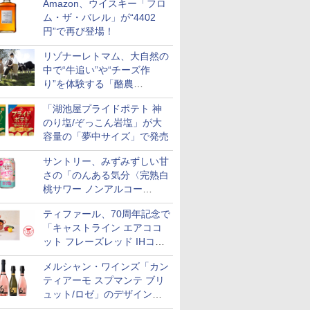
Amazon、ウイスキー「フロ
ム・ザ・バレル」が“4402
円”で再び登場！
リゾナーレトマム、大自然の
中で“牛追い”や“チーズ作
り”を体験する「酪農
Academy～夏休みの自由研
「湖池屋プライドポテト 神
究～」を実施中
のり塩/ぞっこん岩塩」が大
容量の「夢中サイズ」で発売
サントリー、みずみずしい甘
さの「のんある気分〈完熟白
桃サワー ノンアルコー
ル〉」限定発売
ティファール、70周年記念で
「キャストライン エアココ
ット フレーズレッド IHココ
ット鍋 24cm」数量限定発売
メルシャン・ワインズ「カン
ティアーモ スプマンテ ブリ
ュット/ロゼ」のデザインを
リニューアル。ハーフボトル