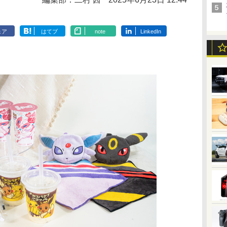
ェア
はてブ
note
LinkedIn