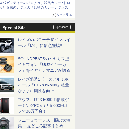
スパゲッティーのパンチョ、和風カレー×トロ
っと食感のカツ玉の「欲望のカレーカツ玉ス
パ」発売
もっと見る
Special Site
レイズのパワーデザインホイ
ール「M6」に新色登場!!
SOUNDPEATSのイヤカフ型
イヤフォン「UU2イヤーカ
フ」をイヤカフマニアが語る
レイズ鍛造1ピースアルミホ
イール「CE28 N-plus」軽量
なままに剛性を向上
マウス、RTX 5060 Ti搭載ゲ
ーミングPCが7万5,000円オ
フで30万円台！
ソニーミラーレス一眼の大特
集！ 見どころ記事まとめ