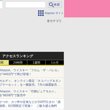
Impress サイト
全カテゴリ
アクセスランキング
時間
24時間
1週間
1カ月
Amazon、ウイスキー「フロム・ザ・バレル」
が“4402円”で再び登場！
カルディ、オンライン限定「ネコバッグ＆タン
ブラーセット」を一般販売。7月の抽選販売の
当選無効分
Amazon、ウイスキー「竹鶴ピュアモルト」
を“6639円”で販売中
かつや、カツ丼や定食などが150円引きの「感
謝祭」8日間限定で実施！ ご飯大盛も無料