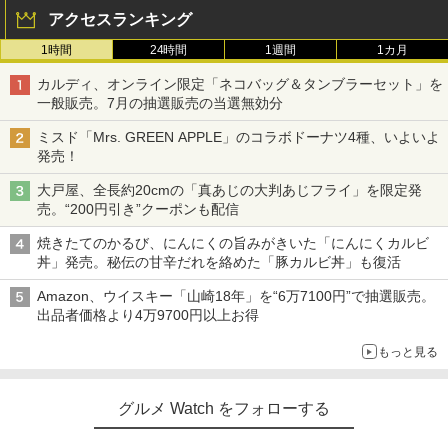
アクセスランキング
1時間
24時間
1週間
1カ月
カルディ、オンライン限定「ネコバッグ＆タンブラーセット」を
一般販売。7月の抽選販売の当選無効分
ミスド「Mrs. GREEN APPLE」のコラボドーナツ4種、いよいよ
発売！
大戸屋、全長約20cmの「真あじの大判あじフライ」を限定発
売。“200円引き”クーポンも配信
焼きたてのかるび、にんにくの旨みがきいた「にんにくカルビ
丼」発売。秘伝の甘辛だれを絡めた「豚カルビ丼」も復活
Amazon、ウイスキー「山崎18年」を“6万7100円”で抽選販売。
出品者価格より4万9700円以上お得
もっと見る
グルメ Watch をフォローする