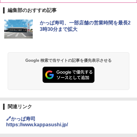
編集部のおすすめ記事
[山善] スチームオーブンレンジ 25L 一人
かっぱ寿司、一部店舗の営業時間を最長2
1
暮らし 二人暮らし フラットテーブル ス
3時30分まで拡大
チーム調理 自動メニュー19種搭載 角皿
付き ブラック MRK-F250TSV(B)
￥22,800
Google 検索で当サイトの記事を優先表示させる
シャープ 過熱水蒸気 オーブンレンジ 23
2
L 1段調理 ブラック RE-WF232-B シンプ
ル操作 コンパクト 一人暮らし 二人暮ら
し らくチン!（絶対湿度）センサー ノン
フライ調理 トースト スチームあたため
ワイドフラット庫内 簡単お手入れ
関連リンク
￥29,478
🔗かっぱ寿司
https://www.kappasushi.jp/
[山善] スチームオーブンレンジ 省エネ
3
高効率 15L 一人暮らし 二人暮らし スチ