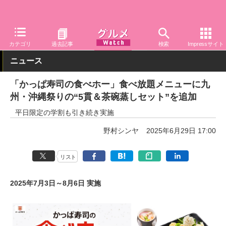
グルメ Watch
店舗
寿司
かっぱ寿司
カテゴリ
過去記事
検索
Impressサイト
ニュース
「かっぱ寿司の食べホー」食べ放題メニューに九
州・沖縄祭りの“5貫＆茶碗蒸しセット”を追加
平日限定の学割も引き続き実施
野村シンヤ
2025年6月29日 17:00
リスト
2025年7月3日～8月6日 実施