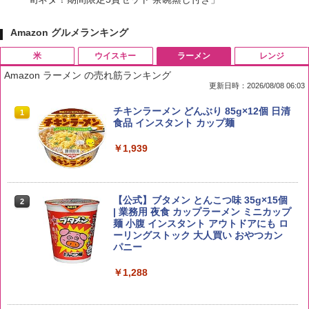
Amazon グルメランキング
米
ウイスキー
ラーメン
レンジ
Amazon ラーメン の売れ筋ランキング
更新日時：2026/08/08 06:03
by Amazon 国産ブレンド米 精米 5kg
ブラックニッカ ニッカ Nikka ウィスキ
チキンラーメン どんぶり 85g×12個 日清
1
1
1
ー4000ml ブラックニッカクリア ウヰス
食品 インスタント カップ麺
キー 【日本 アサヒ ウィスキー】 大容量
￥2,650
お得 4リットル
￥1,939
￥4,358
【公式】ブタメン とんこつ味 35g×15個
2
野沢農産 無洗米 青い流るる コシヒカリ
2
| 業務用 夜食 カップラーメン ミニカップ
5kg 長野県産 令和7年産
角瓶 2700ml サントリー ウイスキー ハ
麺 小腹 インスタント アウトドアにも ロ
2
イボール 大容量
ーリングストック 大人買い おやつカン
￥3,980
パニー
￥6,063
￥1,288
【在庫処分価格】ももたろう印 無洗米 5
3