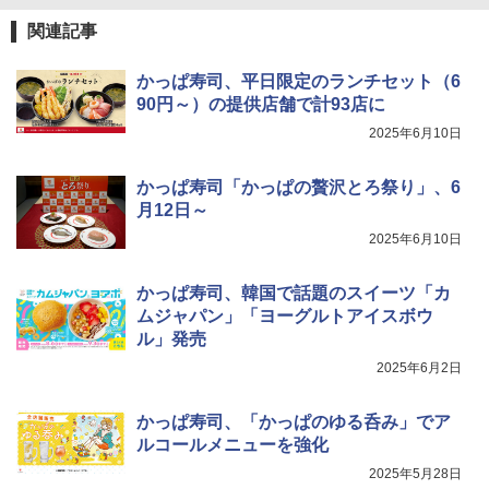
ーム調理 フラットテーブル トースト機
関連記事
能 自動メニュー33種 簡単お手入れ ブラ
ック YRZ-WF150TV(B)
かっぱ寿司、平日限定のランチセット（6
￥26,130
90円～）の提供店舗で計93店に
2025年6月10日
TOSHIBA(東芝) スチームオーブンレン
4
かっぱ寿司「かっぱの贅沢とろ祭り」、6
ジ 石窯ドーム ER-D80A(K) ブラック 25
0℃ 1段調理 フラットテーブル 電子レン
月12日～
ジ 赤外線センサー ノンフライ調理 簡単
2025年6月10日
お手入れ 小型 新生活 一人暮らし 二人暮
らし ファミリー
かっぱ寿司、韓国で話題のスイーツ「カ
￥34,546
ムジャパン」「ヨーグルトアイスボウ
ル」発売
2025年6月2日
シャープ ウォーターオーブン ヘルシオ
5
AX-XJ1-B ブラック 30L 2段調理 コンベ
クション トースト機能
かっぱ寿司、「かっぱのゆる呑み」でア
ルコールメニューを強化
￥44,800
2025年5月28日