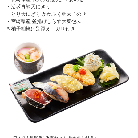
・活〆真鯛天にぎり
・とり天にぎり かねふく明太子のせ
・宮崎県産 釜揚げしらす大葉包み
※柚子胡椒は別添え。ガリ付き
「旬ネタ！期間限定5貫セット 茶碗蒸し付き」