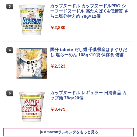
kg 業務用 お米マイスターブレンド
角ハイボール 350ml×24本 サントリー ウ
3
カップヌードル カップヌードルPRO シ
3
イスキー ハイボール 缶
ーフードヌードル 高たんぱく&低糖質 さ
￥2,680
らに塩分控えめ 78g×12個
￥4,930
￥2,880
by Amazon 新潟県産 新潟のお米 無洗米
4
5kg
トリスウイスキー 4000ml サントリー 大
4
国分 tabete だし麺 千葉県産はまぐりだ
4
容量 4リットル
し 塩らーめん 108g×10袋 保存食 備蓄
￥3,274
￥4,274
￥2,323
by Amazon あきたこまちブレンド 無洗
5
米 5kg
【数量限定】フロム・ザ・バレル モルト
5
カップヌードル レギュラー 日清食品 カ
5
ウイスキー500ml アサヒ [ 日本 500ml ]
ップ麺 78g×20個
【中元 ギフト プレゼント 贈り物に】
￥3,396
￥3,475
￥4,402
Amazonランキングをもっと見る