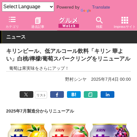
Powered by
Translate
グルメ Watch
メーカー
飲料・アルコール
キリン
カテゴリ
過去記事
検索
Impressサイト
ニュース
キリンビール、低アルコール飲料「キリン 華よ
い」白桃/檸檬/葡萄スパークリングをリニューアル
葡萄は果実味をさらにアップ！
野村シンヤ
2025年7月4日 00:00
リスト
2025年7月製造分からリニューアル