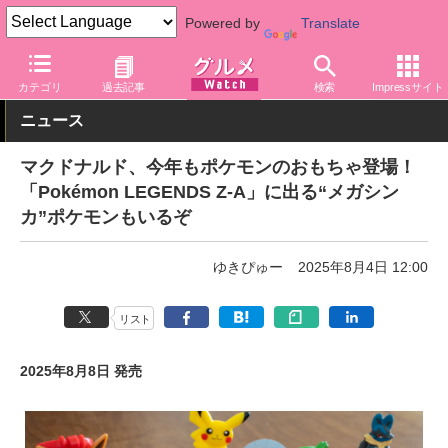
Powered by
Translate
グルメ Watch
店舗
ファストフード
マクドナルド
カテゴリ
過去記事
検索
Impressサイト
ニュース
マクドナルド、今年もポケモンのおもちゃ登場！
「Pokémon LEGENDS Z-A」に出る“メガシン
カ”ポケモンもいるぞ
ゆきぴゅー
2025年8月4日 12:00
リスト
2025年8月8日 発売