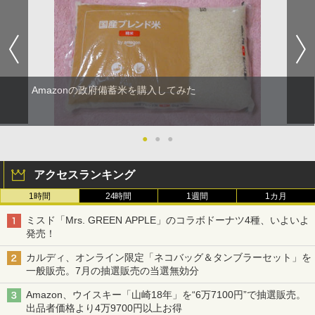
Amazonの政府備蓄米を購入してみた
●
●
●
アクセスランキング
1時間
24時間
1週間
1カ月
ミスド「Mrs. GREEN APPLE」のコラボドーナツ4種、いよいよ
発売！
カルディ、オンライン限定「ネコバッグ＆タンブラーセット」を
一般販売。7月の抽選販売の当選無効分
Amazon、ウイスキー「山崎18年」を“6万7100円”で抽選販売。
出品者価格より4万9700円以上お得