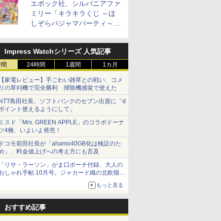
エポック社、シルバニアファ
加
ミリー「キラキラくじ ～ほ
しぞらパジャマパーティ～」
を発売。人形/家具/建物など
Impress Watchシリーズ 人気記事
時間
24時間
1週間
1カ月
【家電レビュー】手ごわい雑草との戦い、コメ
リの草刈機で完全勝利 掃除機感覚で使えた
NTT島田社長、ソフトバンクのセブン出資に「d
ポイント使えるようにして」
ミスド「Mrs. GREEN APPLE」のコラボドーナ
ツ4種、いよいよ発売！
ドコモ前田社長が「ahamo40GB化は検証のた
め」、料金値上げへの考え方にも言及
「リサ・ラーソン」がま口ポーチ付録、大人の
おしゃれ手帖 10月号。ジャカード織の北欧猫デ
ザイン
もっと見る
おすすめ記事