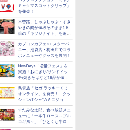
ミャクマスコットクリップ」
を発売！
木曽路、しゃぶしゃぶ・すき
やきの肉が値段そのまま1.5
倍の「キソジナイト」を追加
実施！水・日曜夜限定
カプコンカフェ×エスターバ
ニー、池袋店・梅田店でコラ
ボメニューやグッズを展開！
NewDays「増量フェス」を
実施！おにぎり/サンドイッ
チ/焼きそばなど16品が値段
そのままでボリュームアップ
鳥貴族「セガ ラッキーくじ
オンライン」を発売！ クッ
ション/Tシャツ/ミニジョッ
キ/ステッカーなど全7賞
すたみな太郎、食べ放題メニ
ューに「一本牛ロース～プル
コギ風～」「ひとくち牛ロー
スステーキ」をお盆限定で追