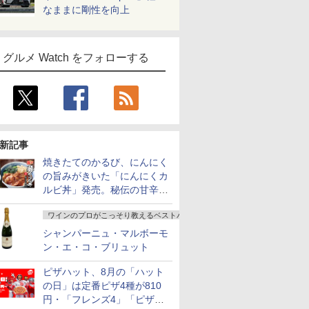
なままに剛性を向上
グルメ Watch をフォローする
新記事
焼きたてのかるび、にんにく
の旨みがきいた「にんにくカ
ルビ丼」発売。秘伝の甘辛だ
れを絡めた「豚カルビ丼」も
ワインのプロがこっそり教えるベストバイ
復活
シャンパーニュ・マルボーモ
ン・エ・コ・ブリュット
ピザハット、8月の「ハット
の日」は定番ピザ4種が810
円・「フレンズ4」「ピザハ