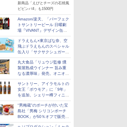
ット・ベスト4」値下げ
新商品「えびとチーズの石焼風
ビビンバ4」も1500円
Amazon/楽天、「パーフェク
トサントリービール 日曜劇
場『VIVANT』デザイン缶」
販売開始
ドラえもん×東京ばな奈、空
飛ぶドラえもんのスペシャル
缶入り「サクサクシュガーバ
ター」を発売
丸大食品「リュウジ監修 燻
製屋熟成ウインナー 旨み重
なる濃厚味」発売。オニオン
やガーリックの食べ応え
サントリー、アイラモルトの
女王「ボウモア」に「9年」
を追加。シェリー樽フィニッ
シュの12/15/18年も通年販売
“男梅蔵”のポーチが付いた宝
に
島社「男梅 シリコンポーチ
BOOK」が50％オフで販売
中！
ヘソプロダクション「ミャク