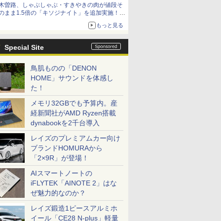
木曽路、しゃぶしゃぶ・すきやきの肉が値段そ
のまま1.5倍の「キソジナイト」を追加実施！
水・日曜夜限定
もっと見る
Special Site
鳥肌ものの「DENON
HOME」サウンドを体感し
た！
メモリ32GBでも予算内。産
経新聞社がAMD Ryzen搭載
dynabookを2千台導入
レイズのプレミアムカー向け
ブランドHOMURAから
「2×9R」が登場！
AIスマートノートの
iFLYTEK「AINOTE 2」はな
ぜ魅力的なのか？
レイズ鍛造1ピースアルミホ
イール「CE28 N-plus」軽量