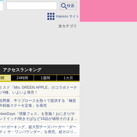
Impress サイト
全カテゴリ
アクセスランキング
時間
24時間
1週間
1カ月
ミスド「Mrs. GREEN APPLE」のコラボドーナ
ツ4種、いよいよ発売！
吉野家、牛リブロースを熱々で提供する「極旨
牛鉄板ステーキ定食」を発売
NewDays「増量フェス」を実施！おにぎり/サ
ンドイッチ/焼きそばなど16品が値段そのままで
ボリュームアップ
バーガーキング、超大型チーズバーガー「ダー
ティ ザ・ワンパウンダー」を発売。総カロリー
約1656kcal、総重量約527g！