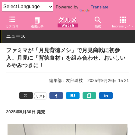
Powered by
Translate
グルメ Watch
店舗
コンビニ
ファミリーマート
カテゴリ
過去記事
検索
Impressサイト
ニュース
ファミマが「月見背徳メシ」で月見商戦に初参
入。月見に「背徳食材」を組み合わせ、おいしい
＆やみつきに！
編集部：友部珠枝
2025年9月26日 15:21
リスト
2025年9月30日 発売