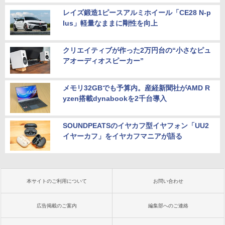
レイズ鍛造1ピースアルミホイール「CE28 N-p
lus」軽量なままに剛性を向上
クリエイティブが作った2万円台の“小さなピュ
アオーディオスピーカー”
メモリ32GBでも予算内。産経新聞社がAMD R
yzen搭載dynabookを2千台導入
SOUNDPEATSのイヤカフ型イヤフォン「UU2
イヤーカフ」をイヤカフマニアが語る
本サイトのご利用について
お問い合わせ
広告掲載のご案内
編集部へのご連絡