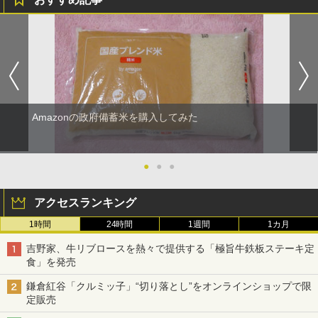
Amazonの政府備蓄米を購入してみた
●
●
●
アクセスランキング
1時間
24時間
1週間
1カ月
吉野家、牛リブロースを熱々で提供する「極旨牛鉄板ステーキ定
食」を発売
鎌倉紅谷「クルミッ子」“切り落とし”をオンラインショップで限
定販売