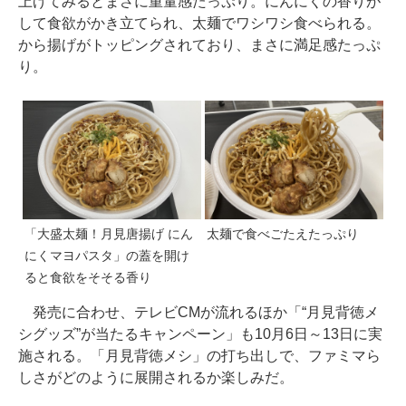
上げてみるとまさに重量感たっぷり。にんにくの香りが
して食欲がかき立てられ、太麺でワシワシ食べられる。
から揚げがトッピングされており、まさに満足感たっぷ
り。
「大盛太麺！月見唐揚げ にん
太麺で食べごたえたっぷり
にくマヨパスタ」の蓋を開け
ると食欲をそそる香り
発売に合わせ、テレビCMが流れるほか「“月見背徳メ
シグッズ”が当たるキャンペーン」も10月6日～13日に実
施される。「月見背徳メシ」の打ち出しで、ファミマら
しさがどのように展開されるか楽しみだ。