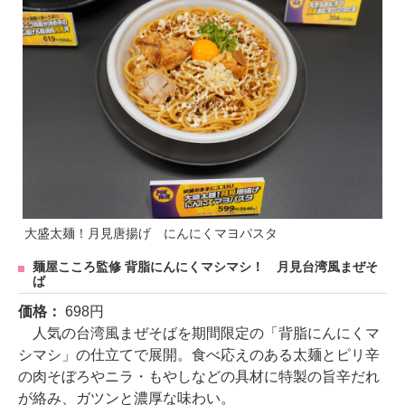
大盛太麺！月見唐揚げ にんにくマヨパスタ
麺屋こころ監修 背脂にんにくマシマシ！ 月見台湾風まぜそ
ば
価格：
698円
人気の台湾風まぜそばを期間限定の「背脂にんにくマ
シマシ」の仕立てで展開。食べ応えのある太麺とピリ辛
の肉そぼろやニラ・もやしなどの具材に特製の旨辛だれ
が絡み、ガツンと濃厚な味わい。