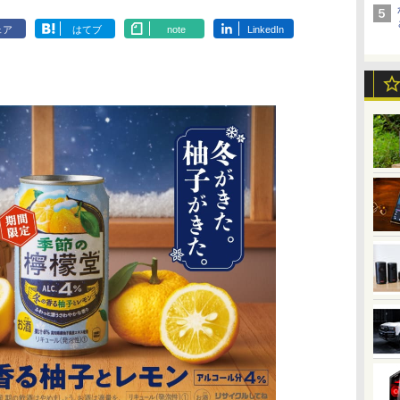
ェア
はてブ
note
LinkedIn