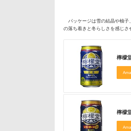
パッケージは雪の結晶や柚子、
の落ち着きと冬らしさを感じさ
檸檬堂
檸檬堂