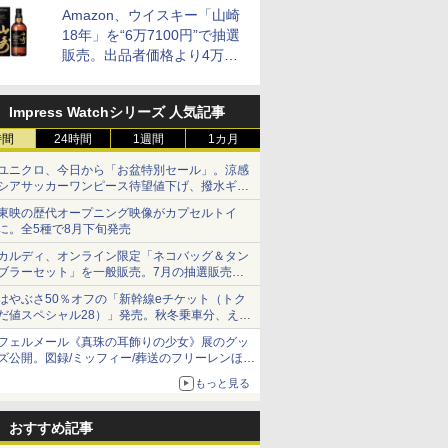
Amazon、ウイスキー「山崎
18年」を“6万7100円”で抽選
販売。出品者価格より4万
9700円以上お得
Impress Watchシリーズ 人気記事
時間
24時間
1週間
1カ月
ユニクロ、今日から「お盆特別セール」。涼感
シアサッカーワンピース待望値下げ、撥水ギア
ショーツは1990円に
東映の歴代オープニング映像がカプセルトイ
に。全5種で8月下旬発売
カルディ、オンライン限定「ネコバッグ＆タン
ブラーセット」を一般販売。7月の抽選販売の
当選無効分
はやぶさ50％オフの「新幹線eチケット（トク
だ値スペシャル28）」発売。秋冬乗車分、えき
ねっと限定
フェルメール《真珠の耳飾りの少女》展のグッ
ズ公開。図録/ミッフィー/葬送のフリーレンほ
か、注目ブランドコラボが実現
もっと見る
おすすめ記事