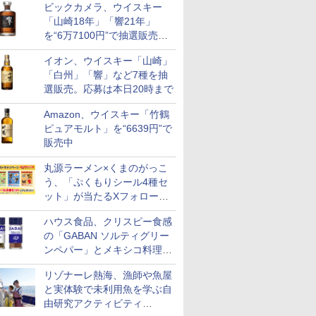
ビックカメラ、ウイスキー
も登場
「山崎18年」「響21年」
を“6万7100円”で抽選販売。
店頭で9日まで受付
イオン、ウイスキー「山崎」
「白州」「響」など7種を抽
選販売。応募は本日20時まで
Amazon、ウイスキー「竹鶴
ピュアモルト」を“6639円”で
販売中
丸源ラーメン×くまのがっこ
う、「ぷくもりシール4種セ
ット」が当たるXフォロー＆
リポストキャンペーン実施
ハウス食品、クリスピー食感
の「GABAN ソルティグリー
ンペパー」とメキシコ料理に
合う「GABAN チポトレペパ
リゾナーレ熱海、漁師や魚屋
ー」発売
と実体験で未利用魚を学ぶ自
由研究アクティビティ