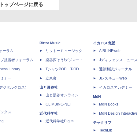
トップページに戻る
Rittor Music
イカロス出版
dフォーラム
リットーミュージック
AIRLINEweb
ップ担当者フォーラム
楽器探そう!デジマート
Jディフェンスニュー
ness Library
TシャツPOD T-OD
通訳翻訳ジャーナル
セミナー
立東舎
JレスキューWeb
 X（デジタルクロス）
山と溪谷社
イカロスアカデミー
山と溪谷オンライン
MdN
CLIMBING-NET
MdN Books
ブックス
近代科学社
MdN Design Interactiv
ing
近代科学社Digital
テックリブ
TechLib