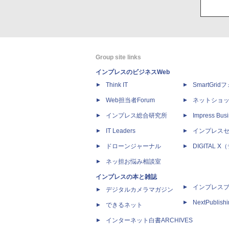
Group site links
インプレスのビジネスWeb
Think IT
SmartGri
Web担当者Forum
ネットショ
インプレス総合研究所
Impress Busi
IT Leaders
インプレス
ドローンジャーナル
DIGITAL
ネッ担お悩み相談室
インプレスの本と雑誌
インプレス
デジタルカメラマガジン
NextPublish
できるネット
インターネット白書ARCHIVES