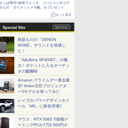
かっぱ寿司×妖怪ウォッチ、ジバニャンやコマ
さんの「ダイカットメモ帳」をプレゼント
もっと見る
Special Site
鳥肌ものの「DENON
HOME」サウンドを体感し
た！
「A&ultima SP4000T」の魅
力！ポケットに入るオーディ
オの醍醐味
Amazon プライムデー過去最
安! Anker注目プロジェクタ
ー3モデルを使ってみた
レイズのパワーデザインホイ
ール「M6」に新色登場!!
マウス、RTX 5060 Ti搭載ゲ
ーミングPCが7万5,000円オ