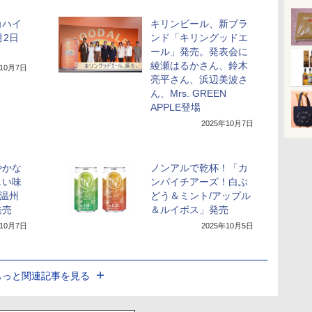
角ハイ
キリンビール、新ブラ
月2日
ンド「キリングッドエ
ール」発売。発表会に
綾瀬はるかさん、鈴木
年10月7日
亮平さん、浜辺美波さ
ん、Mrs. GREEN
APPLE登場
2025年10月7日
やかな
ノンアルで乾杯！「カ
しい味
ンパイチアーズ！白ぶ
〈温州
どう＆ミント/アップル
発売
＆ルイボス」発売
年10月7日
2025年10月5日
もっと関連記事を見る