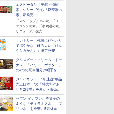
「Fisherman's Academy」を
エスビー食品「菜館 小鍋の
実施中
素」シリーズから「麻辣湯の
素」新発売
「スンドゥブチゲの素」「ユッ
ケジャンの素」「参鶏湯の素」
リニューアル発売
サントリー、残暑にぴったり
で涼やかな「ほろよい〈ひん
やりみかん〉」限定発売
クリスピー・クリーム・ドー
ナツ、「ハリー・ポッター」
の4つの寮や組分け帽子をイ
メージしたドーナツなど発売
ジャパネット、4年連続“単品
売上日本一”の「特大和洋お
せち2段重」を夏から販売。
73品・年越しそば付き
セブン-イレブン、洋菓子の
ような「ティラミス氷」「プ
リン氷」を発売。5素材重ね
と2層仕立ての濃厚な味わい