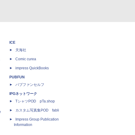
ICE
天海社
ス
Comic curea
impress QuickBooks
PUBFUN
パブファンセルフ
IPGネットワーク
TシャツPOD pTa.shop
カスタム写真集POD fabli
e
Impress Group Publication
Information