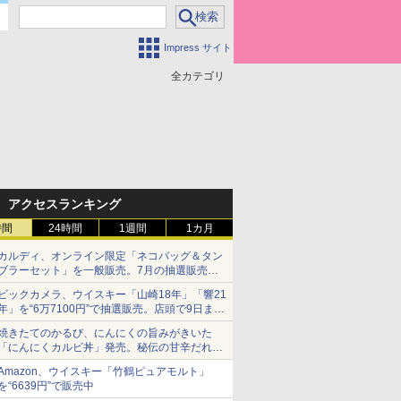
Impress サイト
全カテゴリ
アクセスランキング
時間
24時間
1週間
1カ月
カルディ、オンライン限定「ネコバッグ＆タン
ブラーセット」を一般販売。7月の抽選販売の
当選無効分
ビックカメラ、ウイスキー「山崎18年」「響21
年」を“6万7100円”で抽選販売。店頭で9日まで
受付
焼きたてのかるび、にんにくの旨みがきいた
「にんにくカルビ丼」発売。秘伝の甘辛だれを
絡めた「豚カルビ丼」も復活
Amazon、ウイスキー「竹鶴ピュアモルト」
を“6639円”で販売中