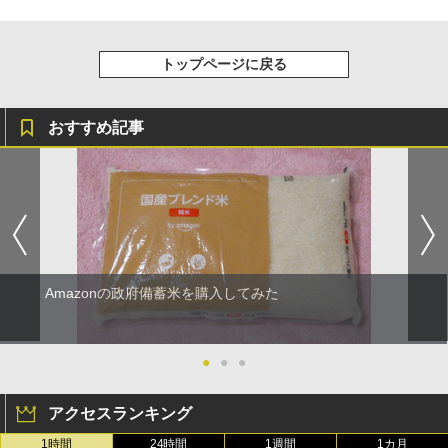
トップページに戻る
おすすめ記事
Amazonの政府備蓄米を購入してみた
●
●
●
アクセスランキング
1時間
24時間
1週間
1カ月