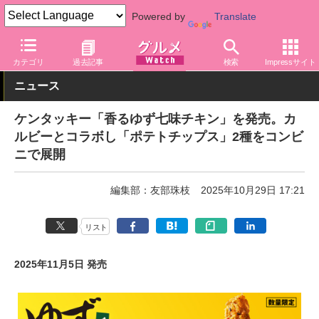
Powered by
Translate
グルメ Watch
店舗
ファストフード
ケンタッキーフライドチキ
カテゴリ
過去記事
検索
Impressサイト
ニュース
ケンタッキー「香るゆず七味チキン」を発売。カ
ルビーとコラボし「ポテトチップス」2種をコンビ
ニで展開
編集部：友部珠枝
2025年10月29日 17:21
リスト
2025年11月5日 発売