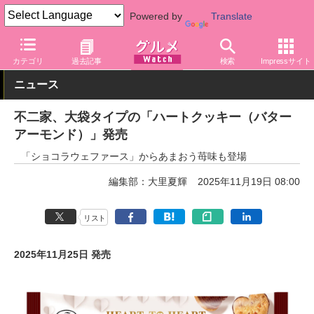
Powered by
Translate
グルメ Watch
店舗
洋菓子店
不二家
カテゴリ
過去記事
検索
Impressサイト
ニュース
不二家、大袋タイプの「ハートクッキー（バター
アーモンド）」発売
「ショコラウェファース」からあまおう苺味も登場
編集部：大里夏輝
2025年11月19日 08:00
リスト
2025年11月25日 発売