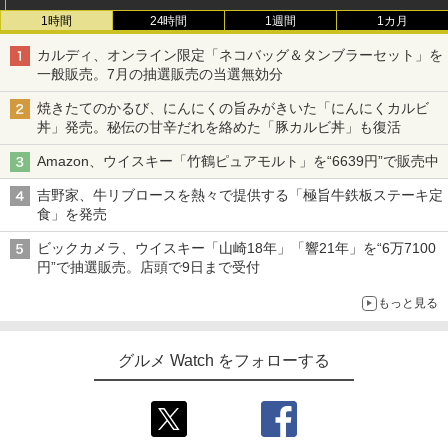
1時間
24時間
1週間
1カ月
カルディ、オンライン限定「ネコバッグ＆タンブラーセット」を
一般販売。7月の抽選販売の当選無効分
焼きたてのかるび、にんにくの旨みがきいた「にんにくカルビ
丼」発売。秘伝の甘辛だれを絡めた「豚カルビ丼」も復活
Amazon、ウイスキー「竹鶴ピュアモルト」を“6639円”で販売中
吉野家、牛リブロースを熱々で提供する「極旨牛鉄板ステーキ定
食」を発売
ビックカメラ、ウイスキー「山崎18年」「響21年」を“6万7100
円”で抽選販売。店頭で9日まで受付
もっと見る
グルメ Watch をフォローする