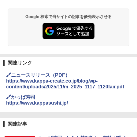
￥22,800
Google 検索で当サイトの記事を優先表示させる
シャープ 過熱水蒸気 オーブンレンジ 26
2
L コンベクション 2段調理 ホワイト RE-
SS26B-W
￥32,800
関連リンク
【セット買い】 [山善] スチームオーブン
3
レンジ 省エネ 高効率 15L 一人暮らし 二
🔗ニュースリリース（PDF）
人暮らし フラットテーブル グレー YRZ-
https://www.kappa-create.co.jp/blog/wp-
WF150TV(H) + 炊飯器 5.5合 マイコン式
content/uploads/2025/11/m_2025_1117_1120fair.pdf
低温調理 AMRC-10M(B) ブラック
🔗かっぱ寿司
￥34,280
https://www.kappasushi.jp/
TOSHIBA(東芝) スチームオーブンレン
4
関連記事
ジ 石窯ドーム ER-D80A(K) ブラック 25
0℃ 1段調理 フラットテーブル 電子レン