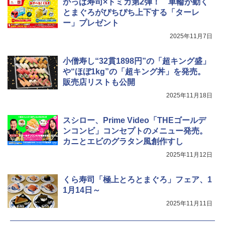
かっぱ寿司×トミカ第2弾！ 車輪が動く
ジ 赤外線センサー ノンフライ調理 簡単
お手入れ 小型 新生活 一人暮らし 二人暮
とまぐろがぴちぴち上下する「ターレ
らし ファミリー
ー」プレゼント
2025年11月7日
￥34,546
小僧寿し“32貫1898円”の「超キング盛」
や“ほぼ1kg”の「超キング丼」を発売。
シャープ ウォーターオーブン ヘルシオ
5
販売店リストも公開
AX-XJ1-B ブラック 30L 2段調理 コンベ
クション トースト機能
2025年11月18日
￥44,800
スシロー、Prime Video「THEゴールデ
ンコンビ」コンセプトのメニュー発売。
カニとエビのグラタン風創作すし
2025年11月12日
くら寿司「極上とろとまぐろ」フェア、1
1月14日～
2025年11月11日