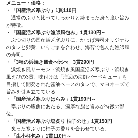
メニュー・価格：
・「国産活〆寒ぶり」1貫110円
通常のぶりと比べてしっかりと締まった身と強い旨み
が特徴。
・「国産活〆寒ぶり漁師風包み」1貫130円～
ぶつ切りの国産活〆寒ぶりに、かっぱ寿司オリジナル
のタレと卵黄、いりごまを合わせ、海苔で包んだ漁師風
の寿司。
・「3種の浜焼き風食べ比べ」3貫290円
浜焼き風サーモン・浜焼き風国産活〆寒ぶり・浜焼き
風えびの3貫。味付けは「海辺の海鮮バーベキュー」を
目指して開発された醤油ベースのタレで、マヨネーズで
旨みを引き立てている。
・「国産活〆寒ぶりはらみ」1貫190円～
寒ぶりの腹側にあたる、濃厚な脂と旨みが特徴の部
位。
・「国産活〆寒ぶり塩炙り 柚子のせ」1貫150円
炙った寒ぶりに柚子の香りを合わせている。
・「生小柱包み」1貫110円～