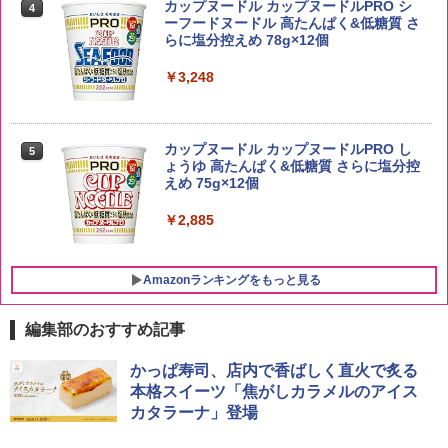
トリスウイスキー 4000ml サントリー 大
4
カップヌードル カップヌードルPRO シ
4
容量 4リットル
ーフードヌードル 高たんぱく&低糖質 さ
￥5,809
らに塩分控えめ 78g×12個
￥4,274
￥3,248
by Amazon あきたこまちブレンド 無洗
5
米 5kg
サントリー シングルモルト ウイスキー
5
カップヌードル カップヌードルPRO し
5
白州 Story of the Distillery 2026 化粧箱
ょうゆ 高たんぱく&低糖質 さらに塩分控
入 700ml
￥3,396
えめ 75g×12個
￥19,860
￥2,885
Amazonランキングをもっと見る
編集部のおすすめ記事
[山善] スチームオーブンレンジ 25L 一人
かっぱ寿司、店内で香ばしく直火で炙る
1
暮らし 二人暮らし フラットテーブル ス
本格スイーツ「焦がしカラメルのアイス
チーム調理 自動メニュー19種搭載 角皿
カタラーナ」登場
付き ブラック MRK-F250TSV(B)