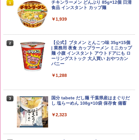
by Amazon 国産ブレンド米 精米 5kg
ブラックニッカ ニッカ Nikka ウィスキ
チキンラーメン どんぶり 85g×12個 日清
1
1
1
ー4000ml ブラックニッカクリア ウヰス
食品 インスタント カップ麺
キー 【日本 アサヒ ウィスキー】 大容量
￥2,650
お得 4リットル
￥1,939
￥4,358
【公式】ブタメン とんこつ味 35g×15個
2
野沢農産 無洗米 青い流るる コシヒカリ
2
| 業務用 夜食 カップラーメン ミニカップ
5kg 長野県産 令和7年産
角瓶 2700ml サントリー ウイスキー ハ
麺 小腹 インスタント アウトドアにも ロ
2
イボール 大容量
ーリングストック 大人買い おやつカン
￥3,980
パニー
￥6,055
￥1,288
【在庫処分価格】ももたろう印 無洗米 5
3
kg 業務用 お米マイスターブレンド
角ハイボール 350ml×24本 サントリー ウ
3
国分 tabete だし麺 千葉県産はまぐりだ
3
イスキー ハイボール 缶
し 塩らーめん 108g×10袋 保存食 備蓄
￥2,680
￥4,927
￥2,323
新潟ケンベイ【精米】新潟県産にじのき
4
らめき 5kg 令和7年産