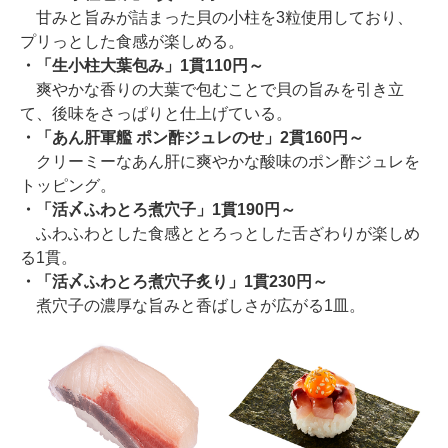
甘みと旨みが詰まった貝の小柱を3粒使用しており、
プリっとした食感が楽しめる。
・「生小柱大葉包み」1貫110円～
爽やかな香りの大葉で包むことで貝の旨みを引き立
て、後味をさっぱりと仕上げている。
・「あん肝軍艦 ポン酢ジュレのせ」2貫160円～
クリーミーなあん肝に爽やかな酸味のポン酢ジュレを
トッピング。
・「活〆ふわとろ煮穴子」1貫190円～
ふわふわとした食感ととろっとした舌ざわりが楽しめ
る1貫。
・「活〆ふわとろ煮穴子炙り」1貫230円～
煮穴子の濃厚な旨みと香ばしさが広がる1皿。