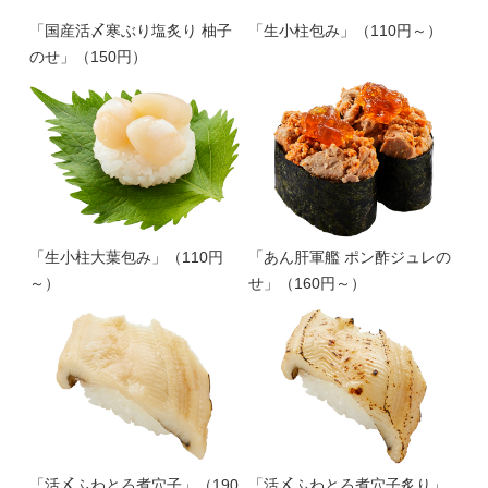
「国産活〆寒ぶり塩炙り 柚子
「生小柱包み」（110円～）
のせ」（150円）
「生小柱大葉包み」（110円
「あん肝軍艦 ポン酢ジュレの
～）
せ」（160円～）
「活〆ふわとろ煮穴子」（190
「活〆ふわとろ煮穴子炙り」