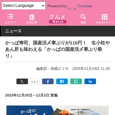
Powered by
Translate
グルメ Watch
店舗
寿司
かっぱ寿司
カテゴリ
過去記事
検索
Impressサイト
ニュース
かっぱ寿司、国産活〆寒ぶりが110円！ 生小柱や
あん肝も味わえる「かっぱの国産活〆寒ぶり祭
り」
編集部：高嶋エリサ
2025年11月19日 11:30
リスト
2025年11月20日～12月3日 実施