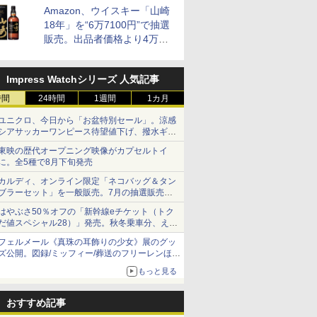
Amazon、ウイスキー「山崎
18年」を“6万7100円”で抽選
販売。出品者価格より4万
9700円以上お得
Impress Watchシリーズ 人気記事
時間
24時間
1週間
1カ月
ユニクロ、今日から「お盆特別セール」。涼感
シアサッカーワンピース待望値下げ、撥水ギア
ショーツは1990円に
東映の歴代オープニング映像がカプセルトイ
に。全5種で8月下旬発売
カルディ、オンライン限定「ネコバッグ＆タン
ブラーセット」を一般販売。7月の抽選販売の
当選無効分
はやぶさ50％オフの「新幹線eチケット（トク
だ値スペシャル28）」発売。秋冬乗車分、えき
ねっと限定
フェルメール《真珠の耳飾りの少女》展のグッ
ズ公開。図録/ミッフィー/葬送のフリーレンほ
か、注目ブランドコラボが実現
もっと見る
おすすめ記事