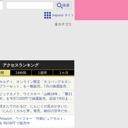
Impress サイト
全カテゴリ
アクセスランキング
時間
24時間
1週間
1カ月
カルディ、オンライン限定「ネコバッグ＆タン
ブラーセット」を一般販売。7月の抽選販売の
当選無効分
ビックカメラ、ウイスキー「山崎18年」「響21
年」を“6万7100円”で抽選販売。店頭で9日まで
受付
焼きたてのかるび、にんにくの旨みがきいた
「にんにくカルビ丼」発売。秘伝の甘辛だれを
絡めた「豚カルビ丼」も復活
Amazon、ウイスキー「竹鶴ピュアモルト」
を“6639円”で販売中