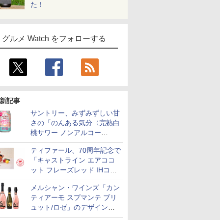
た！
グルメ Watch をフォローする
新記事
サントリー、みずみずしい甘
さの「のんある気分〈完熟白
桃サワー ノンアルコー
ル〉」限定発売
ティファール、70周年記念で
「キャストライン エアココ
ット フレーズレッド IHココ
ット鍋 24cm」数量限定発売
メルシャン・ワインズ「カン
ティアーモ スプマンテ ブリ
ュット/ロゼ」のデザインを
リニューアル。ハーフボトル