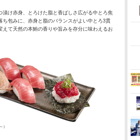
漬け赤身、とろけた脂と香ばしさ広がる中とろ焦
落ち包みに、赤身と脂のバランスがよい中とろ3貫
変えて天然の本鮪の香りや旨みを存分に味わえるお
円～）