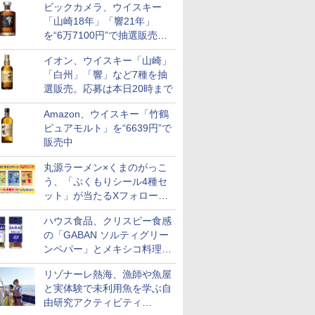
ビックカメラ、ウイスキー
も登場
「山崎18年」「響21年」
を“6万7100円”で抽選販売。
店頭で9日まで受付
イオン、ウイスキー「山崎」
「白州」「響」など7種を抽
選販売。応募は本日20時まで
Amazon、ウイスキー「竹鶴
ピュアモルト」を“6639円”で
販売中
丸源ラーメン×くまのがっこ
う、「ぷくもりシール4種セ
ット」が当たるXフォロー＆
リポストキャンペーン実施
ハウス食品、クリスピー食感
の「GABAN ソルティグリー
ンペパー」とメキシコ料理に
合う「GABAN チポトレペパ
リゾナーレ熱海、漁師や魚屋
ー」発売
と実体験で未利用魚を学ぶ自
由研究アクティビティ