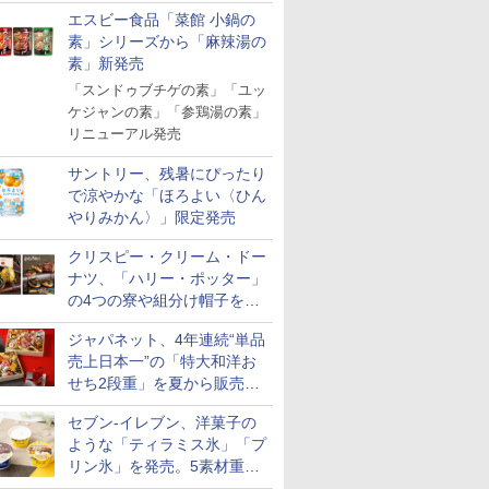
「Fisherman's Academy」を
エスビー食品「菜館 小鍋の
実施中
素」シリーズから「麻辣湯の
素」新発売
「スンドゥブチゲの素」「ユッ
ケジャンの素」「参鶏湯の素」
リニューアル発売
サントリー、残暑にぴったり
で涼やかな「ほろよい〈ひん
やりみかん〉」限定発売
クリスピー・クリーム・ドー
ナツ、「ハリー・ポッター」
の4つの寮や組分け帽子をイ
メージしたドーナツなど発売
ジャパネット、4年連続“単品
売上日本一”の「特大和洋お
せち2段重」を夏から販売。
73品・年越しそば付き
セブン-イレブン、洋菓子の
ような「ティラミス氷」「プ
リン氷」を発売。5素材重ね
と2層仕立ての濃厚な味わい