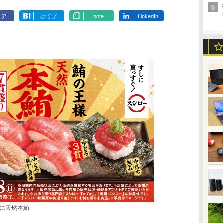
ェア
はてブ
note
LinkedIn
に天然本鮪