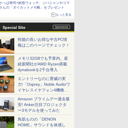
かっぱ寿司×妖怪ウォッチ、ジバニャンやコマ
さんの「ダイカットメモ帳」をプレゼント
もっと見る
Special Site
性能の良いお得な中古PC情
報はこのページでチェック！
メモリ32GBでも予算内。産
経新聞社がAMD Ryzen搭載
dynabookを2千台導入
エントリーなのに脅威の実
力!「Osprey」Noble Audioワ
イヤレスイヤフォン4機種を
一気に聴く
Amazon プライムデー過去最
安! Anker注目プロジェクタ
ー3モデルを使ってみた
鳥肌ものの「DENON
HOME」サウンドを体感し