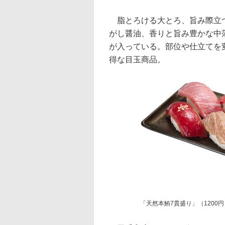
脂とろける大とろ、旨み際立つ
がし醤油、香りと旨み豊かな中
が入っている。部位や仕立てを
得な目玉商品。
「天然本鮪7貫盛り」（1200