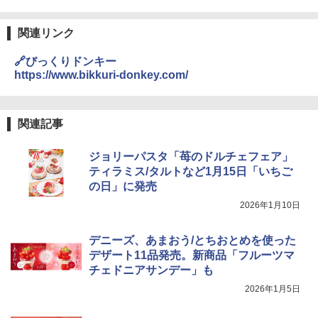
ワイドフラット庫内 簡単お手入れ
￥29,478
関連リンク
トリスウイスキー 4000ml サントリー 大
3
カップヌードル カップヌードルPRO シ
3
容量 4リットル
ーフードヌードル 高たんぱく&低糖質 さ
🔗びっくりドンキー
らに塩分控えめ 78g×12個
https://www.bikkuri-donkey.com/
[山善] スチームオーブンレンジ 省エネ
￥4,274
3
高効率 15L 一人暮らし 二人暮らし スチ
￥3,248
ーム調理 フラットテーブル トースト機
能 自動メニュー33種 簡単お手入れ ブラ
関連記事
ック YRZ-WF150TV(B)
角ハイボール 350ml×24本 サントリー ウ
4
カップヌードル レギュラー 日清食品 カ
4
ジョリーパスタ「苺のドルチェフェア」
イスキー ハイボール 缶
￥26,130
ップ麺 78g×20個
ティラミス/タルトなど1月15日「いちご
￥4,930
の日」に発売
￥3,475
2026年1月10日
TOSHIBA(東芝) スチームオーブンレン
4
ジ 石窯ドーム ER-D80A(K) ブラック 25
0℃ 1段調理 フラットテーブル 電子レン
デニーズ、あまおう/とちおとめを使った
ジ 赤外線センサー ノンフライ調理 簡単
サントリー シングルモルト ウイスキー
5
マルちゃん マルちゃんZUBAAAN! 横浜
5
デザート11品発売。新商品「フルーツマ
お手入れ 小型 新生活 一人暮らし 二人暮
白州 Story of the Distillery 2026 化粧箱
家系醤油豚骨 3食パック 130g×3食
らし ファミリー
入 700ml
チェドニアサンデー」も
￥467
2026年1月5日
￥34,546
￥19,860