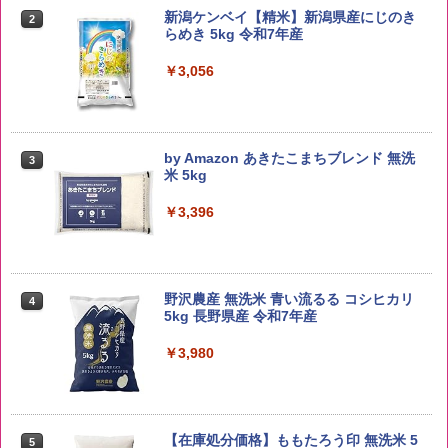
新潟ケンベイ【精米】新潟県産にじのき
2
らめき 5kg 令和7年産
￥3,056
by Amazon あきたこまちブレンド 無洗
3
米 5kg
￥3,396
野沢農産 無洗米 青い流るる コシヒカリ
4
5kg 長野県産 令和7年産
￥3,980
【在庫処分価格】ももたろう印 無洗米 5
5