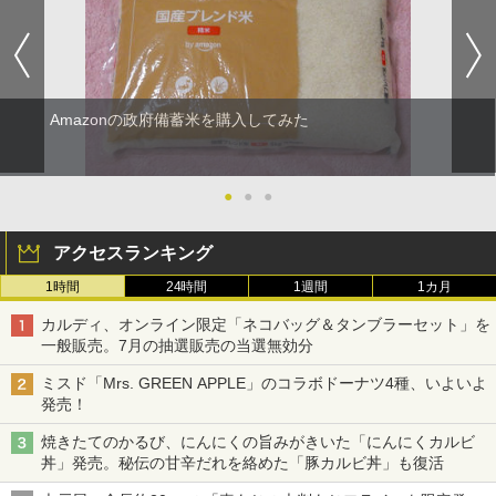
Amazonの政府備蓄米を購入してみた
●
●
●
アクセスランキング
1時間
24時間
1週間
1カ月
カルディ、オンライン限定「ネコバッグ＆タンブラーセット」を
一般販売。7月の抽選販売の当選無効分
ミスド「Mrs. GREEN APPLE」のコラボドーナツ4種、いよいよ
発売！
焼きたてのかるび、にんにくの旨みがきいた「にんにくカルビ
丼」発売。秘伝の甘辛だれを絡めた「豚カルビ丼」も復活