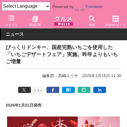
Powered by
Translate
グルメ Watch
店舗
レストラン
びっくりドンキー
カテゴリ
過去記事
検索
Impressサイト
ニュース
びっくりドンキー、国産完熟いちごを使用した
「いちごデザートフェア」実施。昨年よりもいち
ご増量
編集部：高嶋エリサ
2026年1月16日 11:30
リスト
2026年1月21日発売