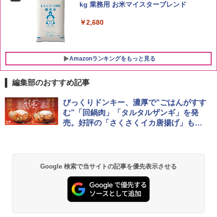
kg 業務用 お米マイスターブレンド
￥2,680
Amazonランキングをもっと見る
編集部のおすすめ記事
ブラックニッカ ニッカ Nikka ウィスキ
チキンラーメン どんぶり 85g×12個 日清
[山善] スチームオーブンレンジ 25L 一人
びっくりドンキー、濃厚で“ごはんがすす
1
1
1
ー4000ml ブラックニッカクリア ウヰス
食品 インスタント カップ麺
暮らし 二人暮らし フラットテーブル ス
む”「回鍋肉」「タルタルザンギ」を発
キー 【日本 アサヒ ウィスキー】 大容量
チーム調理 自動メニュー19種搭載 角皿
売。好評の「さくさくイカ唐揚げ」も再
お得 4リットル
付き ブラック MRK-F250TSV(B)
￥1,939
登場
￥4,358
￥22,800
【公式】ブタメン とんこつ味 35g×15個
2
Google 検索で当サイトの記事を優先表示させる
| 業務用 夜食 カップラーメン ミニカップ
角瓶 2700ml サントリー ウイスキー ハ
シャープ 過熱水蒸気 オーブンレンジ 23
麺 小腹 インスタント アウトドアにも ロ
2
2
イボール 大容量
L 1段調理 ブラック RE-WF232-B シンプ
ーリングストック 大人買い おやつカン
ル操作 コンパクト 一人暮らし 二人暮ら
パニー
し らくチン!（絶対湿度）センサー ノン
￥6,063
フライ調理 トースト スチームあたため
￥1,288