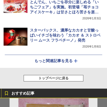
とんでん、いちごを存分に楽しめる「い
ちごフェア」を実施。初登場「苺チョコ
シャープ ウォーターオーブン ヘルシオ
5
アイスケーキ」は甘さとほろ苦さを楽し
AX-XJ1-B ブラック 30L 2段調理 コンベ
める
クション トースト機能
2026年1月3日
￥44,800
スターバックス、濃厚なカカオと甘酸っ
ぱいイチゴを味わう「カカオ ＆ ストロベ
リー ムース フラペチーノ」発売
2026年1月8日
もっと関連記事を見る
トップページに戻る
おすすめ記事