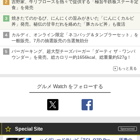
吉野家、牛リブロースを熱々で提供する「極旨牛鉄板ステーキ定
食」を発売
焼きたてのかるび、にんにくの旨みがきいた「にんにくカルビ
丼」発売。秘伝の甘辛だれを絡めた「豚カルビ丼」も復活
カルディ、オンライン限定「ネコバッグ＆タンブラーセット」を
一般販売。7月の抽選販売の当選無効分
バーガーキング、超大型チーズバーガー「ダーティ ザ・ワンパ
ウンダー」を発売。総カロリー約1656kcal、総重量約527g！
もっと見る
グルメ Watch をフォローする
Special Site
ハイグレードテレビ「TCL Q7D Pro」。圧巻の