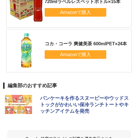
720mlラベルレスペットボトル×15本
コカ・コーラ 爽健美茶 600mlPET×24本
編集部のおすすめ記事
パンケーキを作るスヌーピーやウッドス
トックがかわいい保冷ランチトートやキ
ッチンアイテムを発売