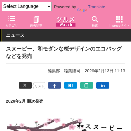
Powered by
Translate
グルメ Watch
関連商品
グッズ
バッグ・ポーチ
カテゴリ
過去記事
検索
Impressサイト
ニュース
スヌーピー、和モダンな桜デザインのエコバッグ
などを発売
編集部：稲葉隆司
2026年2月13日 11:13
リスト
2026年2月 順次発売