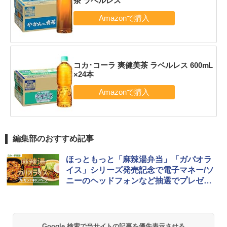
茶 ラベルレス
コカ･コーラ 爽健美茶 ラベルレス 600mL
×24本
編集部のおすすめ記事
ほっともっと「麻辣湯弁当」「ガパオラ
イス」シリーズ発売記念で電子マネー/ソ
ニーのヘッドフォンなど抽選でプレゼン
ト！
Google 検索で当サイトの記事を優先表示させる