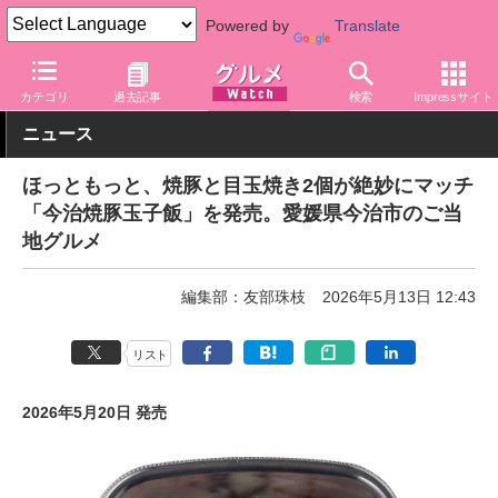
Powered by
Translate
グルメ Watch
店舗
弁当
ほっともっと
カテゴリ
過去記事
検索
Impressサイト
ニュース
ほっともっと、焼豚と目玉焼き2個が絶妙にマッチ
「今治焼豚玉子飯」を発売。愛媛県今治市のご当
地グルメ
編集部：友部珠枝
2026年5月13日 12:43
リスト
2026年5月20日 発売