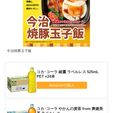
今治焼豚玉子飯
コカ･コーラ 綾鷹 ラベルレス 525mL
PET ×24本
コカ･コーラ やかんの麦茶 from 爽健美