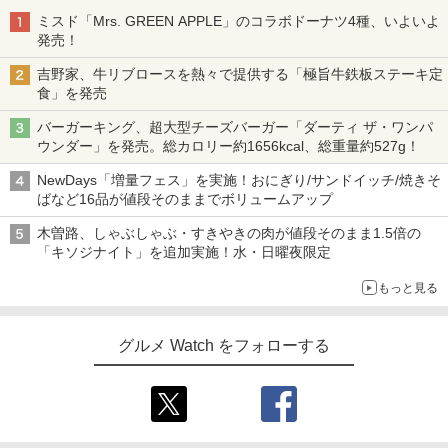
ミスド「Mrs. GREEN APPLE」のコラボドーナツ4種、いよいよ
発売！
吉野家、牛リブロースを熱々で提供する「極旨牛鉄板ステーキ定
食」を発売
バーガーキング、超大型チーズバーガー「ダーティ ザ・ワンパ
ウンダー」を発売。総カロリー約1656kcal、総重量約527g！
NewDays「増量フェス」を実施！おにぎり/サンドイッチ/焼きそ
ばなど16品が値段そのままでボリュームアップ
木曽路、しゃぶしゃぶ・すきやきの肉が値段そのまま1.5倍の
「キソジナイト」を追加実施！水・日曜夜限定
もっと見る
グルメ Watch をフォローする