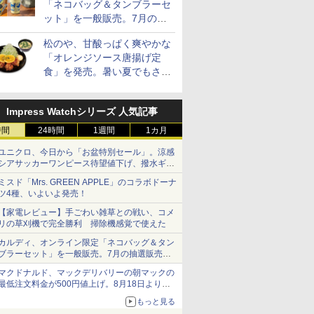
「ネコバッグ＆タンブラーセ
ット」を一般販売。7月の抽
選販売の当選無効分
松のや、甘酸っぱく爽やかな
「オレンジソース唐揚げ定
食」を発売。暑い夏でもさっ
ぱり！
Impress Watchシリーズ 人気記事
時間
24時間
1週間
1カ月
ユニクロ、今日から「お盆特別セール」。涼感
シアサッカーワンピース待望値下げ、撥水ギア
ショーツは1990円に
ミスド「Mrs. GREEN APPLE」のコラボドーナ
ツ4種、いよいよ発売！
【家電レビュー】手ごわい雑草との戦い、コメ
リの草刈機で完全勝利 掃除機感覚で使えた
カルディ、オンライン限定「ネコバッグ＆タン
ブラーセット」を一般販売。7月の抽選販売の
当選無効分
マクドナルド、マックデリバリーの朝マックの
最低注文料金が500円値上げ。8月18日より
1,500円から受付
もっと見る