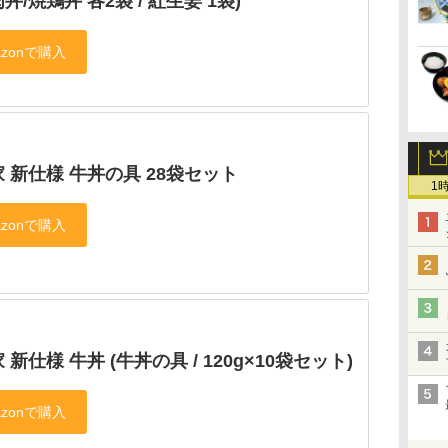
丼/焼鶏丼 各2袋 / 紅生姜 1袋)
 新仕様 牛丼の具 28袋セット
1
 新仕様 牛丼 (牛丼の具 / 120g×10袋セット)