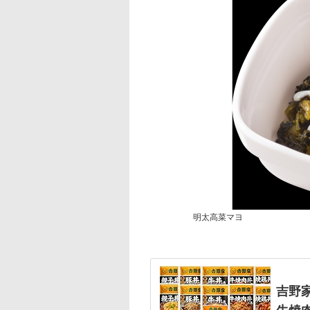
明太高菜マヨ
吉野家