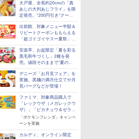
大戸屋、全長約20cmの「真
あじの大判あじフライ」を限
定発売。“200円引き”クーポ
ンも配信
出前館、対象メニュー半額＆
リピートクーポンももらえる
「超ゴイゴイヤスー夏祭」を
実施
安楽亭、お盆限定「夏を彩る
黒毛和牛づくし」2種を発
売。値段そのままで“夏の巻
き野菜”付き
デニーズ「お月見フェア」を
実施。黒麺の満月仕立てや月
見バーグなどが登場！
ファミマ、対象商品購入で
「レックウザ（メガレックウ
ザ）」「ピカチュウ＆ゼラオ
ラ」のフレンダピックがもら
「ポケモンフレンダ」キャンペ
える！
ーンを実施
カルディ、オンライン限定