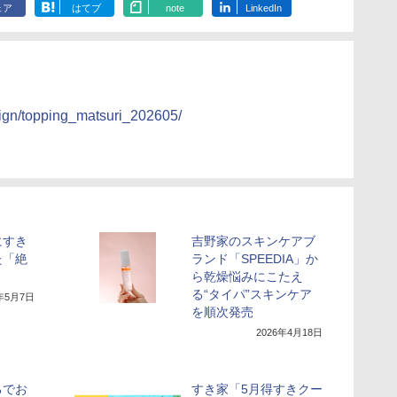
ェア
はてブ
note
LinkedIn
ign/topping_matsuri_202605/
にすき
吉野家のスキンケアブ
た「絶
ランド「SPEEDIA」か
ら乾燥悩みにこたえ
る“タイパ”スキンケア
6年5月7日
を順次発売
2026年4月18日
ろでお
すき家「5月得すきクー