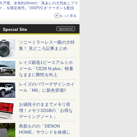
大戸屋、全長約20cmの「真あじの大判あじフラ
イ」を限定発売。“200円引き”クーポンも配信
もっと見る
Special Site
ソニーミラーレス一眼の大特
集！ 見どころ記事まとめ
レイズ鍛造1ピースアルミホ
イール「CE28 N-plus」軽量
なままに剛性を向上
レイズのパワーデザインホイ
ール「M6」に新色登場!!
お値段そのままでメモリ倍
増！メモリ32GBの「お得な
ゲーミングノート」
鳥肌ものの「DENON
HOME」サウンドを体感し