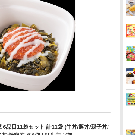
 6品目11袋セット 計11袋 (牛丼/豚丼/親子丼/