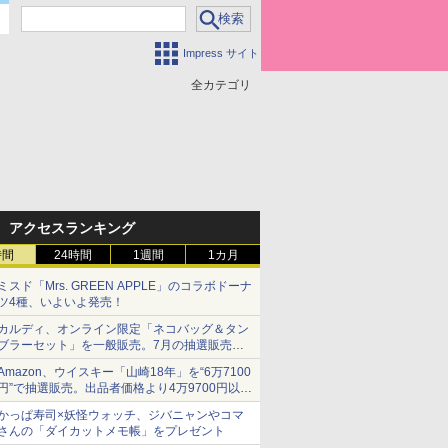
Impress サイト
全カテゴリ
アクセスランキング
時間
24時間
1週間
1カ月
ミスド「Mrs. GREEN APPLE」のコラボドーナ
ツ4種、いよいよ発売！
カルディ、オンライン限定「ネコバッグ＆タン
ブラーセット」を一般販売。7月の抽選販売の
当選無効分
Amazon、ウイスキー「山崎18年」を“6万7100
円”で抽選販売。出品者価格より4万9700円以上
お得
かっぱ寿司×妖怪ウォッチ、ジバニャンやコマ
さんの「ダイカットメモ帳」をプレゼント