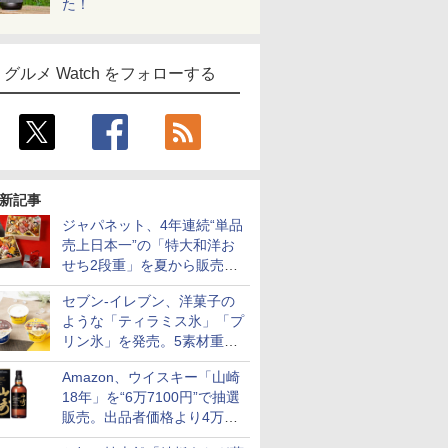
た！
グルメ Watch をフォローする
新記事
ジャパネット、4年連続“単品
売上日本一”の「特大和洋お
せち2段重」を夏から販売。
73品・年越しそば付き
セブン-イレブン、洋菓子の
ような「ティラミス氷」「プ
リン氷」を発売。5素材重ね
と2層仕立ての濃厚な味わい
Amazon、ウイスキー「山崎
18年」を“6万7100円”で抽選
販売。出品者価格より4万
9700円以上お得