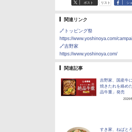
ポスト
リスト
シ
関連リンク
🔗トッピング祭
https://www.yoshinoya.com/campa
🔗吉野家
https://www.yoshinoya.com/
関連記事
吉野家、国産牛
焼きたれを絡め
品牛重」発売
202
すき家、ねばと