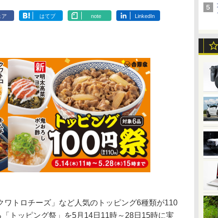
ェア
はてブ
note
LinkedIn
ワトロチーズ」など人気のトッピング6種類が110
「トッピング祭」を5月14日11時～28日15時に実