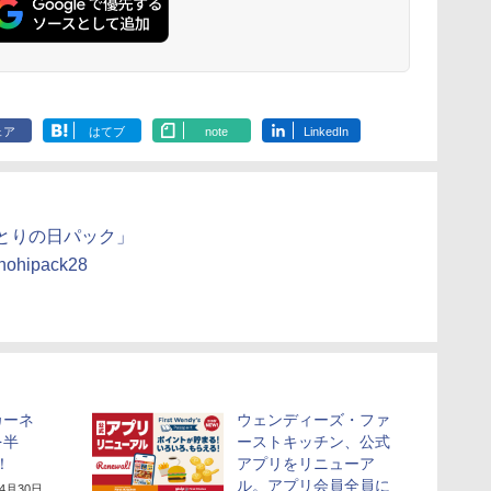
ェア
はてブ
note
LinkedIn
とりの日パック」
rinohipack28
カーネ
ウェンディーズ・ファ
を半
ーストキッチン、公式
！
アプリをリニューア
ル。アプリ会員全員に
年4月30日