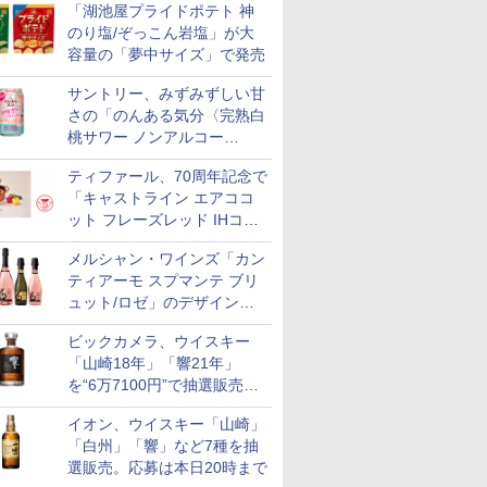
「湖池屋プライドポテト 神
究～」を実施中
のり塩/ぞっこん岩塩」が大
容量の「夢中サイズ」で発売
サントリー、みずみずしい甘
さの「のんある気分〈完熟白
桃サワー ノンアルコー
ル〉」限定発売
ティファール、70周年記念で
「キャストライン エアココ
ット フレーズレッド IHココ
ット鍋 24cm」数量限定発売
メルシャン・ワインズ「カン
ティアーモ スプマンテ ブリ
ュット/ロゼ」のデザインを
リニューアル。ハーフボトル
ビックカメラ、ウイスキー
も登場
「山崎18年」「響21年」
を“6万7100円”で抽選販売。
店頭で9日まで受付
イオン、ウイスキー「山崎」
「白州」「響」など7種を抽
選販売。応募は本日20時まで