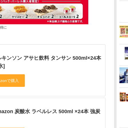
お得に
キンソン アサヒ飲料 タンサン 500ml×24本
水]
mazon 炭酸水 ラベルレス 500ml ×24本 強炭