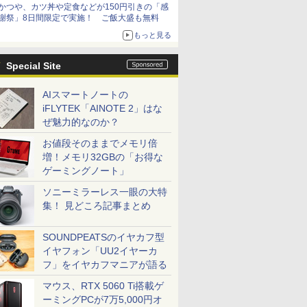
かつや、カツ丼や定食などが150円引きの「感
謝祭」8日間限定で実施！ ご飯大盛も無料
もっと見る
Special Site
AIスマートノートの
iFLYTEK「AINOTE 2」はな
ぜ魅力的なのか？
お値段そのままでメモリ倍
増！メモリ32GBの「お得な
ゲーミングノート」
ソニーミラーレス一眼の大特
集！ 見どころ記事まとめ
SOUNDPEATSのイヤカフ型
イヤフォン「UU2イヤーカ
フ」をイヤカフマニアが語る
マウス、RTX 5060 Ti搭載ゲ
ーミングPCが7万5,000円オ