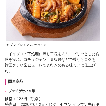
セブンプレミアム チュクミ
イイダコの下処理に蒸し工程を入れ、プリッとした食
感を実現。コチュジャン、豆板醤などで香りとコクを、
韓国ダシや梨ピューレで奥行きのある味わいに仕上げ
た。
関連商品
プデチゲサバル麺
価格：
188円（税別）
発売日：
2026年6月2日～順次（セブン‐イレブン先行発