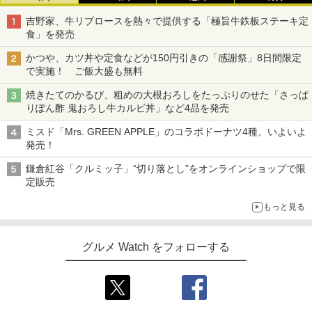
吉野家、牛リブロースを熱々で提供する「極旨牛鉄板ステーキ定
食」を発売
かつや、カツ丼や定食などが150円引きの「感謝祭」8日間限定
で実施！ ご飯大盛も無料
焼きたてのかるび、粗めの大根おろしをたっぷりのせた「さっぱ
りぽん酢 鬼おろし牛カルビ丼」など4品を発売
ミスド「Mrs. GREEN APPLE」のコラボドーナツ4種、いよいよ
発売！
鎌倉紅谷「クルミッ子」“切り落とし”をオンラインショップで限
定販売
もっと見る
グルメ Watch をフォローする