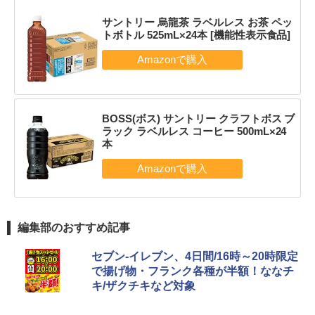
サントリー 烏龍茶 ラベルレス お茶 ペッ
トボトル 525mL×24本 [機能性表示食品]
BOSS(ボス) サントリー クラフトボス ブ
ラック ラベルレス コーヒー 500mL×24
本
編集部のおすすめ記事
セブン-イレブン、4日間/16時～20時限定
で揚げ物・フランク各種が半額！ななチ
キ/ザクチキなど対象