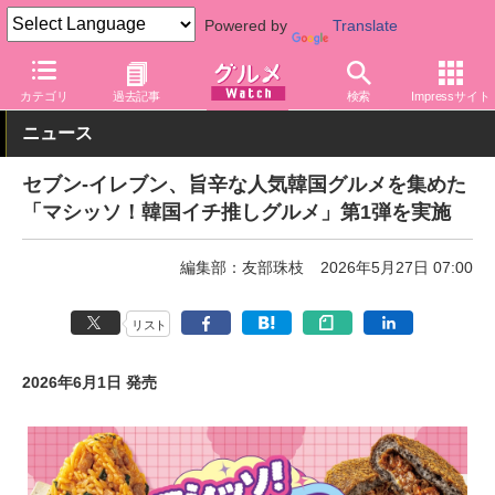
Powered by
Translate
グルメ Watch
店舗
コンビニ
セブン-イレブン
カテゴリ
過去記事
検索
Impressサイト
ニュース
セブン-イレブン、旨辛な人気韓国グルメを集めた
「マシッソ！韓国イチ推しグルメ」第1弾を実施
編集部：友部珠枝
2026年5月27日 07:00
リスト
2026年6月1日 発売