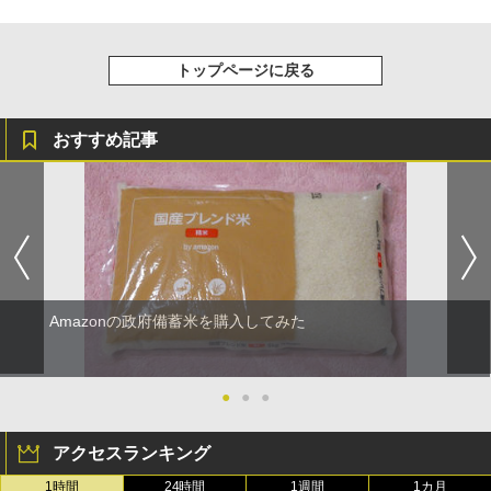
トップページに戻る
おすすめ記事
Amazonの政府備蓄米を購入してみた
●
●
●
アクセスランキング
1時間
24時間
1週間
1カ月