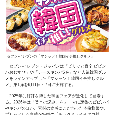
セブン-イレブンの「マシッソ！韓国イチ推しグルメ」
セブン-イレブン・ジャパンは「ピリッと旨辛 ビビン
バおむすび」や「チーズキンパ5巻」など人気韓国グル
メをラインアップした「マシッソ！韓国イチ推しグル
メ」第1弾を6月1日～7日に実施する。
2025年に好評を博した韓国フェアが進化して登場す
る。2026年は「旨辛の深み」をテーマに定番のビビンバ
やキンパのほか、素材の食感にこだわった本格惣菜や、
プリッとした食感が特徴の「チュクミ（イイダコ炒