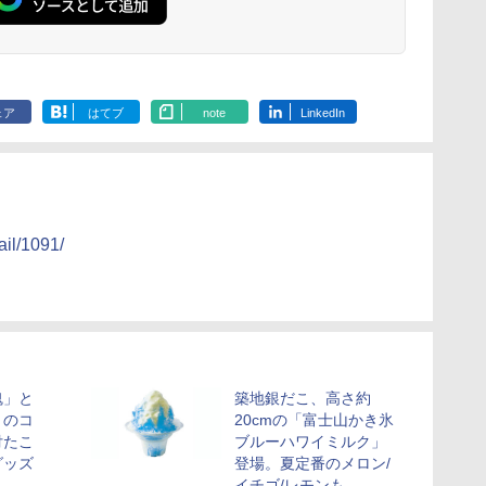
ェア
はてブ
note
LinkedIn
il/1091/
魂」と
築地銀だこ、高さ約
）のコ
20cmの「富士山かき氷
付たこ
ブルーハワイミルク」
グッズ
登場。夏定番のメロン/
イチゴ/レモンも