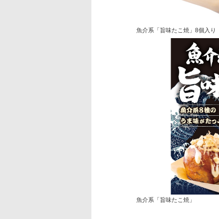
魚介系「旨味たこ焼」8個入り
魚介系「旨味たこ焼」