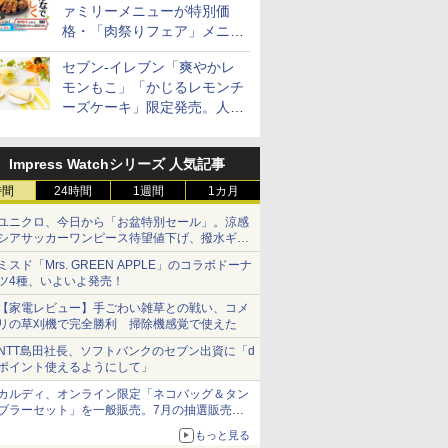
ァミリーメニューが特別価
格・「肉祭りフェア」メニュ
ーがテイクアウトに登場
セブン-イレブン「爽やかレ
モンもこ」「かじるレモンチ
ーズケーキ」限定発売。人気
シリーズから夏限定の味わい
が登場
Impress Watchシリーズ 人気記事
時間
24時間
1週間
1カ月
ユニクロ、今日から「お盆特別セール」。涼感
シアサッカーワンピース待望値下げ、撥水ギア
ショーツは1990円に
ミスド「Mrs. GREEN APPLE」のコラボドーナ
ツ4種、いよいよ発売！
【家電レビュー】手ごわい雑草との戦い、コメ
リの草刈機で完全勝利 掃除機感覚で使えた
NTT島田社長、ソフトバンクのセブン出資に「d
ポイント使えるようにして」
カルディ、オンライン限定「ネコバッグ＆タン
ブラーセット」を一般販売。7月の抽選販売の
当選無効分
もっと見る