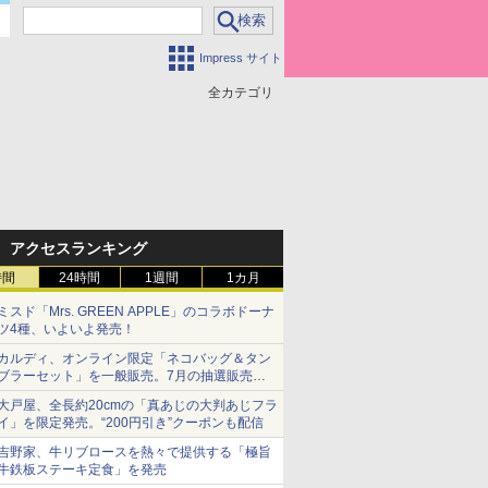
Impress サイト
全カテゴリ
アクセスランキング
時間
24時間
1週間
1カ月
ミスド「Mrs. GREEN APPLE」のコラボドーナ
ツ4種、いよいよ発売！
カルディ、オンライン限定「ネコバッグ＆タン
ブラーセット」を一般販売。7月の抽選販売の
当選無効分
大戸屋、全長約20cmの「真あじの大判あじフラ
イ」を限定発売。“200円引き”クーポンも配信
吉野家、牛リブロースを熱々で提供する「極旨
牛鉄板ステーキ定食」を発売