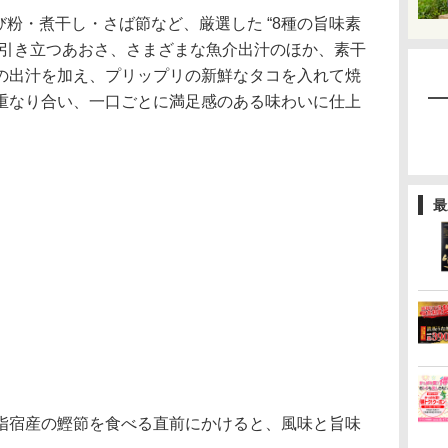
えび粉・煮干し・さば節など、厳選した “8種の旨味素
が引き立つあおさ、さまざまな魚介出汁のほか、素干
の出汁を加え、プリップリの新鮮なタコを入れて焼
重なり合い、一口ごとに満足感のある味わいに仕上
最
宿産の鰹節を食べる直前にかけると、風味と旨味