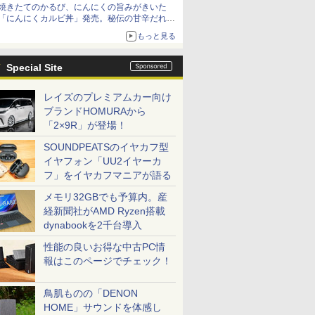
焼きたてのかるび、にんにくの旨みがきいた
「にんにくカルビ丼」発売。秘伝の甘辛だれを
絡めた「豚カルビ丼」も復活
もっと見る
Special Site
レイズのプレミアムカー向け
ブランドHOMURAから
「2×9R」が登場！
SOUNDPEATSのイヤカフ型
イヤフォン「UU2イヤーカ
フ」をイヤカフマニアが語る
メモリ32GBでも予算内。産
経新聞社がAMD Ryzen搭載
dynabookを2千台導入
性能の良いお得な中古PC情
報はこのページでチェック！
鳥肌ものの「DENON
HOME」サウンドを体感し