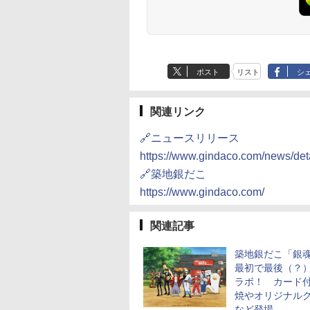
ポスト
リスト
シ
関連リンク
🔗ニュースリリース
https://www.gindaco.com/news/deta
🔗築地銀だこ
https://www.gindaco.com/
関連記事
築地銀だこ「銀
最初で最後（？
ラボ！ カード
焼やオリジナル
など登場