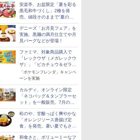
安楽亭、お盆限定「夏を彩る
黒毛和牛づくし」2種を発
売。値段そのままで“夏の巻
き野菜”付き
デニーズ「お月見フェア」を
実施。黒麺の満月仕立てや月
見バーグなどが登場！
ファミマ、対象商品購入で
「レックウザ（メガレックウ
ザ）」「ピカチュウ＆ゼラオ
ラ」のフレンダピックがもら
「ポケモンフレンダ」キャンペ
える！
ーンを実施
カルディ、オンライン限定
「ネコバッグ＆タンブラーセ
ット」を一般販売。7月の抽
選販売の当選無効分
松のや、甘酸っぱく爽やかな
「オレンジソース唐揚げ定
食」を発売。暑い夏でもさっ
ぱり！
和食さと、ボリューミーなフ