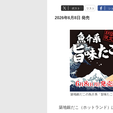
ポスト
リスト
シ
2026年6月8日 発売
築地銀だこの魚介系「旨味たこ
築地銀だこ（ホットランド）は