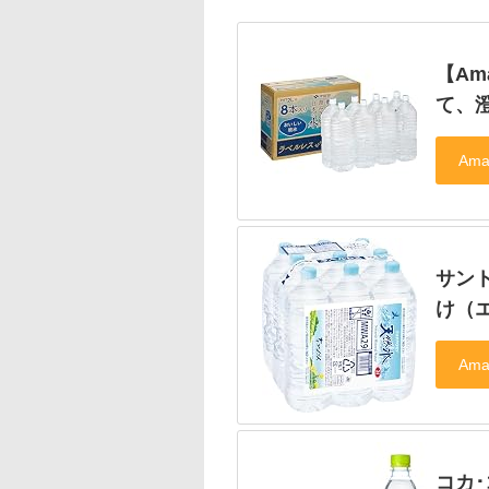
【Am
て、澄
サン
け（エ
コカ･