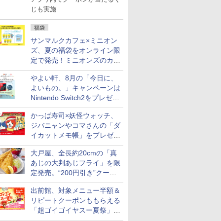
じも実施
福袋
サンマルクカフェ×ミニオン
ズ、夏の福袋をオンライン限
定で発売！ミニオンズのカッ
プと2500円相当のチケット
やよい軒、8月の「今日に、
付き
よいもの。」キャンペーンは
Nintendo Switch2をプレゼン
ト
かっぱ寿司×妖怪ウォッチ、
ジバニャンやコマさんの「ダ
イカットメモ帳」をプレゼン
ト
大戸屋、全長約20cmの「真
あじの大判あじフライ」を限
定発売。“200円引き”クーポ
ンも配信
出前館、対象メニュー半額＆
リピートクーポンももらえる
「超ゴイゴイヤスー夏祭」を
実施