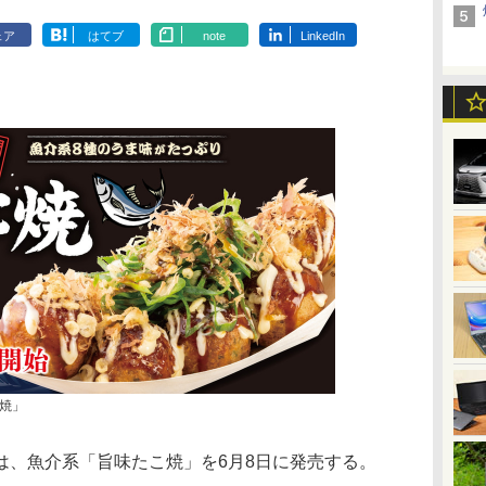
ェア
はてブ
note
LinkedIn
焼」
、魚介系「旨味たこ焼」を6月8日に発売する。