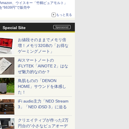
Amazon、ウイスキー「竹鶴ピュアモルト」
を“6639円”で販売中
もっと見る
Special Site
お値段そのままでメモリ倍
増！メモリ32GBの「お得な
ゲーミングノート」
AIスマートノートの
iFLYTEK「AINOTE 2」はな
ぜ魅力的なのか？
鳥肌ものの「DENON
HOME」サウンドを体感し
た！
iFi audio主力「NEO Stream
3」「NEO iDSD 3」に迫る
クリエイティブが作った2万
円台の“小さなピュアオーデ