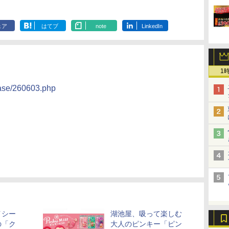
ェア
はてブ
note
LinkedIn
1
ease/260603.php
イシー
湖池屋、吸って楽しむ
の「ク
大人のピンキー「ピン