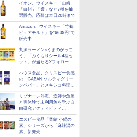
イオン、ウイスキー「山崎」
「白州」「響」など7種を抽
選販売。応募は本日20時まで
Amazon、ウイスキー「竹鶴
ピュアモルト」を“6639円”で
販売中
丸源ラーメン×くまのがっこ
う、「ぷくもりシール4種セ
ット」が当たるXフォロー＆
リポストキャンペーン実施
ハウス食品、クリスピー食感
の「GABAN ソルティグリー
ンペパー」とメキシコ料理に
合う「GABAN チポトレペパ
リゾナーレ熱海、漁師や魚屋
ー」発売
と実体験で未利用魚を学ぶ自
由研究アクティビティ
「Fisherman's Academy」を
エスビー食品「菜館 小鍋の
実施中
素」シリーズから「麻辣湯の
素」新発売