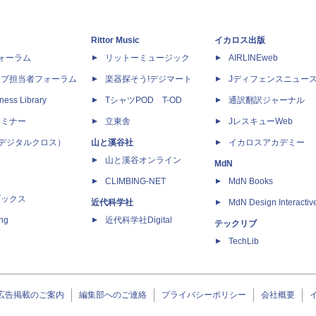
Rittor Music
イカロス出版
dフォーラム
リットーミュージック
AIRLINEweb
ップ担当者フォーラム
楽器探そう!デジマート
Jディフェンスニュー
ness Library
TシャツPOD T-OD
通訳翻訳ジャーナル
セミナー
立東舎
JレスキューWeb
 X（デジタルクロス）
山と溪谷社
イカロスアカデミー
山と溪谷オンライン
MdN
CLIMBING-NET
MdN Books
ブックス
近代科学社
MdN Design Interactiv
ing
近代科学社Digital
テックリブ
TechLib
広告掲載のご案内
編集部へのご連絡
プライバシーポリシー
会社概要