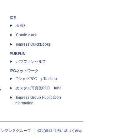
ICE
天海社
ス
Comic curea
impress QuickBooks
PUBFUN
パブファンセルフ
IPGネットワーク
TシャツPOD pTa.shop
カスタム写真集POD fabli
e
Impress Group Publication
Information
インプレスグループ
特定商取引法に基づく表示