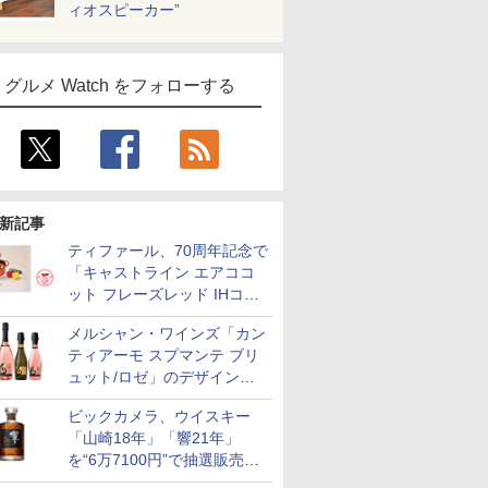
ィオスピーカー”
グルメ Watch をフォローする
新記事
ティファール、70周年記念で
「キャストライン エアココ
ット フレーズレッド IHココ
ット鍋 24cm」数量限定発売
メルシャン・ワインズ「カン
ティアーモ スプマンテ ブリ
ュット/ロゼ」のデザインを
リニューアル。ハーフボトル
ビックカメラ、ウイスキー
も登場
「山崎18年」「響21年」
を“6万7100円”で抽選販売。
店頭で9日まで受付