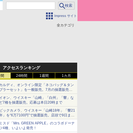
Impress サイト
全カテゴリ
アクセスランキング
時間
24時間
1週間
1カ月
カルディ、オンライン限定「ネコバッグ＆タン
ブラーセット」を一般販売。7月の抽選販売の
当選無効分
イオン、ウイスキー「山崎」「白州」「響」な
ど7種を抽選販売。応募は本日20時まで
ビックカメラ、ウイスキー「山崎18年」「響21
年」を“6万7100円”で抽選販売。店頭で9日まで
受付
ミスド「Mrs. GREEN APPLE」のコラボドーナ
ツ4種、いよいよ発売！