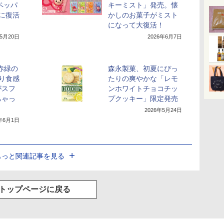
ペッパ
キーミスト」発売。懐
に復活
かしのお菓子がミスト
になって大復活！
年5月20日
2026年6月7日
、赤緑の
森永製菓、初夏にぴっ
り食感
たりの爽やかな「レモ
がスフ
ンホワイトチョコチッ
ちゃっ
プクッキー」限定発売
2026年5月24日
6年6月1日
もっと関連記事を見る
トップページに戻る