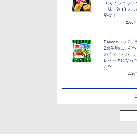
リスプ ブラック
ー味」約4年ぶり
発売！
2026
Pasco×ロッテ
2層生地にふんわ
の「スイカバー
レケーキになっ
た!?」
202