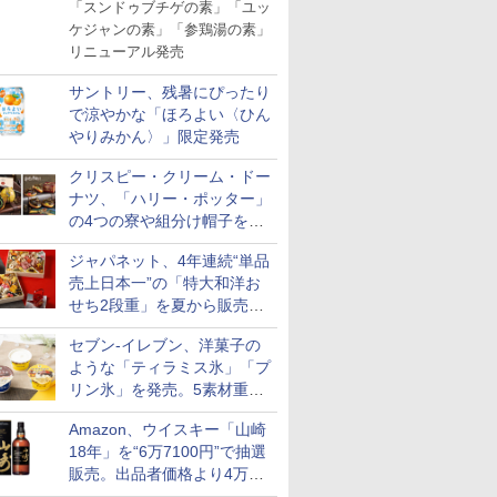
「スンドゥブチゲの素」「ユッ
ケジャンの素」「参鶏湯の素」
リニューアル発売
サントリー、残暑にぴったり
で涼やかな「ほろよい〈ひん
やりみかん〉」限定発売
クリスピー・クリーム・ドー
ナツ、「ハリー・ポッター」
の4つの寮や組分け帽子をイ
メージしたドーナツなど発売
ジャパネット、4年連続“単品
売上日本一”の「特大和洋お
せち2段重」を夏から販売。
73品・年越しそば付き
セブン-イレブン、洋菓子の
ような「ティラミス氷」「プ
リン氷」を発売。5素材重ね
と2層仕立ての濃厚な味わい
Amazon、ウイスキー「山崎
18年」を“6万7100円”で抽選
販売。出品者価格より4万
9700円以上お得