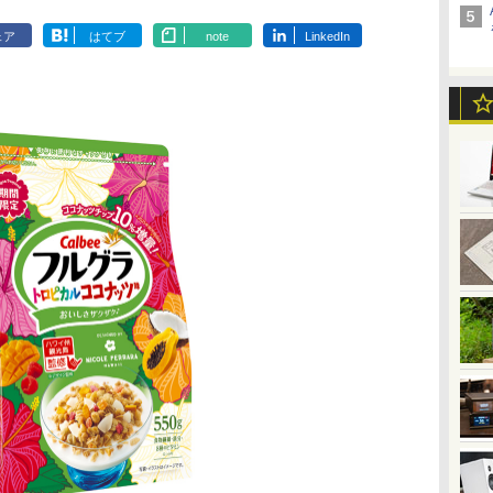
ェア
はてブ
note
LinkedIn