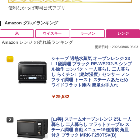
便利なかっぱ寿司公式アプリ
Amazon グルメランキング
米
ウイスキー
ラーメン
レンジ
Amazon レンジ の売れ筋ランキング
更新日時：2026/08/06 06:03
by Amazon 国産ブレンド米 精米 5kg
ブラックニッカ ニッカ Nikka ウィスキ
チキンラーメン どんぶり 85g×12個 日清
シャープ 過熱水蒸気 オーブンレンジ 23
1
1
1
1
ー4000ml ブラックニッカクリア ウヰス
食品 インスタント カップ麺
L 1段調理 ブラック RE-WF232-B シンプ
キー 【日本 アサヒ ウィスキー】 大容量
ル操作 コンパクト 一人暮らし 二人暮ら
￥2,650
お得 4リットル
し らくチン!（絶対湿度）センサー ノン
￥1,745
フライ調理 トースト スチームあたため
ワイドフラット庫内 簡単お手入れ
￥3,940
￥29,582
国分 tabete だし麺 千葉県産はまぐりだ
2
野沢農産 無洗米 青い流るる コシヒカリ
2
し 塩らーめん 108g×10袋 保存食 備蓄
5kg 長野県産 令和7年産
角瓶 2700ml サントリー ウイスキー ハ
2
イボール 大容量
￥2,294
[山善] スチームオーブンレンジ 25L 一人
￥3,325
2
暮らし 二人暮らし フラットテーブル ス
￥6,051
チーム調理 自動メニュー19種搭載 角皿
付き ブラック MRK-F250TSV(B)