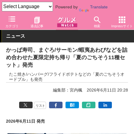
Powered by
Translate
グルメ Watch
店舗
寿司
かっぱ寿司
カテゴリ
過去記事
検索
Impressサイト
ニュース
かっぱ寿司、まぐろ/サーモン/蝦夷あわびなどを詰
め合わせた夏限定持ち帰り「夏のごちそう11種セ
ット」発売
たこ焼き/ハンバーグ/フライドポテトなどの「夏のごちそうオ
ードブル」も発売
編集部：宮内楓
2026年6月11日 20:28
リスト
2026年6月11日 発売