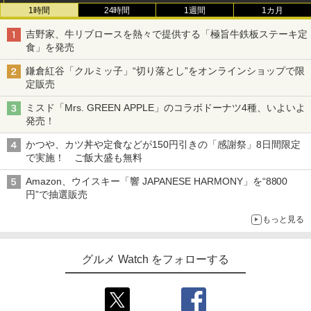
1時間
24時間
1週間
1カ月
吉野家、牛リブロースを熱々で提供する「極旨牛鉄板ステーキ定
食」を発売
鎌倉紅谷「クルミッ子」“切り落とし”をオンラインショップで限
定販売
ミスド「Mrs. GREEN APPLE」のコラボドーナツ4種、いよいよ
発売！
かつや、カツ丼や定食などが150円引きの「感謝祭」8日間限定
で実施！ ご飯大盛も無料
Amazon、ウイスキー「響 JAPANESE HARMONY」を“8800
円”で抽選販売
もっと見る
グルメ Watch をフォローする