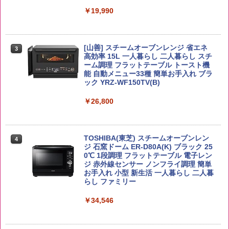
【公式】ブタメン とんこつ味 35g×15個
3
【在庫処分価格】ももたろう印 無洗米 5
￥19,990
3
| 業務用 夜食 カップラーメン ミニカップ
kg 業務用 お米マイスターブレンド
角ハイボール 350ml×24本 サントリー ウ
麺 小腹 インスタント アウトドアにも ロ
3
イスキー ハイボール 缶
ーリングストック 大人買い おやつカン
￥2,680
パニー
[山善] スチームオーブンレンジ 省エネ
￥4,919
3
高効率 15L 一人暮らし 二人暮らし スチ
￥1,288
ーム調理 フラットテーブル トースト機
能 自動メニュー33種 簡単お手入れ ブラ
ック YRZ-WF150TV(B)
by Amazon あきたこまちブレンド 無洗
4
米 5kg
トリスウイスキー 4000ml サントリー 大
4
カップヌードル カップヌードルPRO シ
4
容量 4リットル
￥26,800
ーフードヌードル 高たんぱく&低糖質 さ
￥3,396
らに塩分控えめ 78g×12個
￥4,329
￥2,989
TOSHIBA(東芝) スチームオーブンレン
4
ジ 石窯ドーム ER-D80A(K) ブラック 25
新潟県産新之助 無洗米 5kg 令和7年産
0℃ 1段調理 フラットテーブル 電子レン
5
ジ 赤外線センサー ノンフライ調理 簡単
サントリー シングルモルト ウイスキー
5
マルちゃん マルちゃんZUBAAAN! 横浜
5
お手入れ 小型 新生活 一人暮らし 二人暮
白州 Story of the Distillery 2026 化粧箱
￥4,536
家系醤油豚骨 3食パック 130g×3食
らし ファミリー
入 700ml
￥467
￥34,546
￥20,000