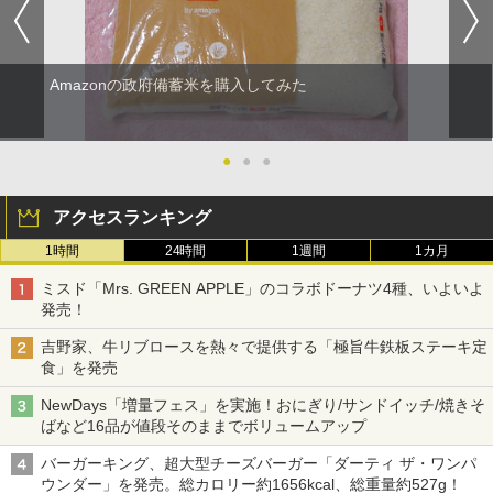
Amazonの政府備蓄米を購入してみた
●
●
●
アクセスランキング
1時間
24時間
1週間
1カ月
ミスド「Mrs. GREEN APPLE」のコラボドーナツ4種、いよいよ
発売！
吉野家、牛リブロースを熱々で提供する「極旨牛鉄板ステーキ定
食」を発売
NewDays「増量フェス」を実施！おにぎり/サンドイッチ/焼きそ
ばなど16品が値段そのままでボリュームアップ
バーガーキング、超大型チーズバーガー「ダーティ ザ・ワンパ
ウンダー」を発売。総カロリー約1656kcal、総重量約527g！