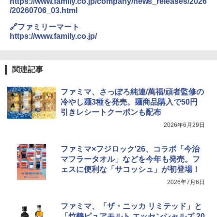
https://www.family.co.jp/company/news_releases/2026
/20260706_03.html
🔗ファミリーマート
https://www.family.co.jp/
関連記事
ファミマ、さっぽろ純連/萬福/頑者監修の
冷やし麺3種を発売。麺商品購入で50円
引きレシートクーポンも配布
2026年6月29日
ファミマ×フジロック'26、コラボ「今治
マフラータオル」などを今年も発売。フ
ェスに便利な「サコッシュ」が初登場！
2026年7月6日
ファミマ、「ザ・ニッカ リミテッド」と
「竹鶴ピュアモルト エッセンシャルズ 20