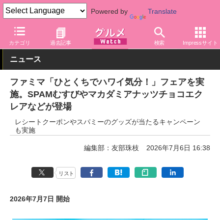
Powered by
Translate
グルメ Watch
店舗
コンビニ
ファミリーマート
カテゴリ
過去記事
検索
Impressサイト
ニュース
ファミマ「ひとくちでハワイ気分！」フェアを実
施。SPAMむすびやマカダミアナッツチョコエク
レアなどが登場
レシートクーポンやスパミーのグッズが当たるキャンペーン
も実施
編集部：友部珠枝
2026年7月6日 16:38
リスト
2026年7月7日 開始