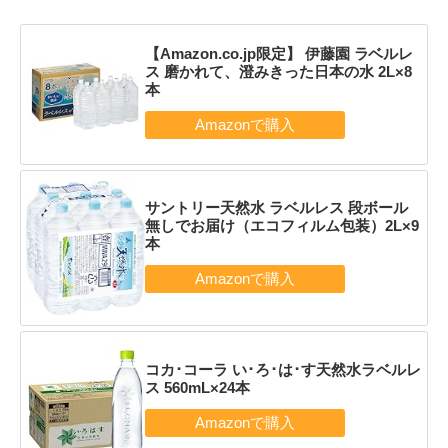
【Amazon.co.jp限定】 伊藤園 ラベルレ
ス 磨かれて、澄みきった日本の水 2L×8
本
サントリー天然水 ラベルレス 段ボール
無しでお届け（エコフィルム包装）2L×9
本
コカ･コーラ い･ろ･は･す天然水ラベルレ
ス 560mL×24本