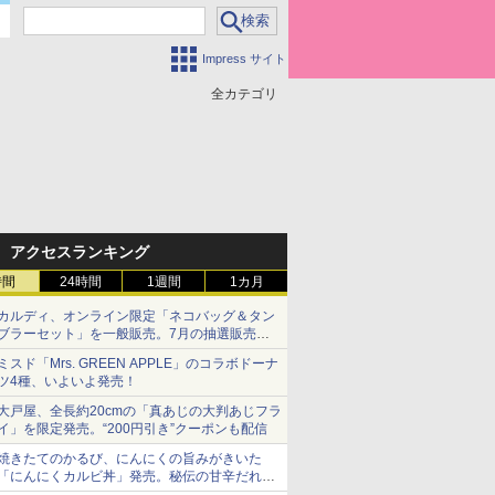
Impress サイト
全カテゴリ
アクセスランキング
時間
24時間
1週間
1カ月
カルディ、オンライン限定「ネコバッグ＆タン
ブラーセット」を一般販売。7月の抽選販売の
当選無効分
ミスド「Mrs. GREEN APPLE」のコラボドーナ
ツ4種、いよいよ発売！
大戸屋、全長約20cmの「真あじの大判あじフラ
イ」を限定発売。“200円引き”クーポンも配信
焼きたてのかるび、にんにくの旨みがきいた
「にんにくカルビ丼」発売。秘伝の甘辛だれを
絡めた「豚カルビ丼」も復活