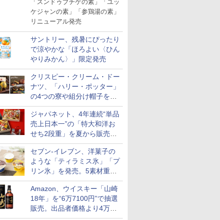
「スンドゥブチゲの素」「ユッ
ケジャンの素」「参鶏湯の素」
リニューアル発売
サントリー、残暑にぴったり
で涼やかな「ほろよい〈ひん
やりみかん〉」限定発売
クリスピー・クリーム・ドー
ナツ、「ハリー・ポッター」
の4つの寮や組分け帽子をイ
メージしたドーナツなど発売
ジャパネット、4年連続“単品
売上日本一”の「特大和洋お
7
7
8
8
9
9
10
10
せち2段重」を夏から販売。
73品・年越しそば付き
セブン-イレブン、洋菓子の
ような「ティラミス氷」「プ
リン氷」を発売。5素材重ね
と2層仕立ての濃厚な味わい
Amazon、ウイスキー「山崎
18年」を“6万7100円”で抽選
ス【白
シングルモ
新潟県産新之助 無洗米
甲州韮崎 オリジナル ブ
新潟県産コシヒカリ (5
ティーチャーズ ハイラ
新潟ケンベイ【精米】
ブラックニッカ ウイス
新米予約 
ジムビーム 4
お米 米
ー 白州
5kg 令和7年産
レンド ウイスキー 4リ
㎏) 精米 令和7年産 お
ンドクリーム 4000ml
新潟県産にじのきらめ
キー4000ml ブラック
【家計お助
ントリー 
販売。出品者価格より4万
令和7年
istillery
ットル 日本 大容量
米のたかさか
サントリー スコッチ ウ
き 5kg 令和7年産
ニッカ リッチブレンド
10kg 令
イスキー 
9700円以上お得