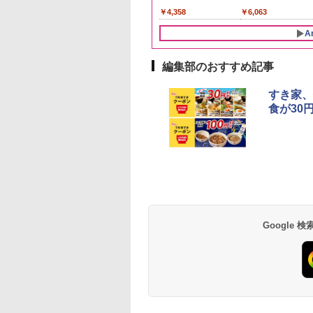
￥2,650
イスキー 日本】
産 あきたこまち 厳選
国 大容量 4リットル
カクリア ウヰスキー
056
359
￥5,780
￥6,177
￥4,358
￥3,980
￥6,063
米 単一原料米100％ 白
【日本 アサヒ ウィスキ
米 (5kg×2袋)
ー】 大容量 お得 4リッ
A
トル
編集部のおすすめ記事
10
10
1
1
2
2
すき家、
食が30
プヌードル パクチ
D3000B-K(グラン
人気 カップ麺 12種類
ER-D70B-W ホワイト
チキンラーメン どんぶ
[山善] スチームオーブ
【公式】ブタメン と
シャープ 過熱水蒸気
るトムヤムクンヌ
ック) 石窯ドーム
詰め合わせ セット 12
石窯ドーム オーブンレ
り 85g×12個 日清食品
ンレンジ 25L 一人暮ら
こつ味 35g×15個 | 
ーブンレンジ 23L 1
ル [世界三大スー
水蒸気オーブンレ
個アソート
ンジ 26L
インスタント カップ麺
し 二人暮らし フラット
用 夜食 カップラー
調理 ブラック RE-
 日清食品 カップ麺
30L
テーブル スチーム調理
ミニカップ麺 小腹 
WF232-B シンプル
Google
594
,800
￥2,269
￥27,825
￥1,939
￥22,800
￥1,288
￥29,478
×12個
自動メニュー19種搭載
スタント アウトドア
コンパクト 一人暮ら
角皿付き ブラック
も ローリングストッ
二人暮らし らくチン
MRK-F250TSV(B)
大人買い おやつカン
（絶対湿度）センサ
ニー
ノンフライ調理 トー
ト スチームあたため
イドフラット庫内 簡
お手入れ