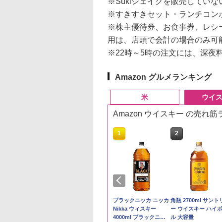
※Sukiシェイクを販売してい
※すきすきセット・ランチコン
※株主優待券、お食事券、レシ
用は、店頭で会計の場合のみ可
※22時～5時の注文には、深夜
Amazon グルメランキング
米
ウイ
Amazon ウイスキー の売れ
10
10
1
1
2
2
ケンベイ【精米】
ックニッカ ウイス
新米予約 令和8年産
ジムビーム 4000ml サ
by Amazon 国産ブレ
ブラックニッカ ニッカ
野沢農産 無洗米 青
角瓶 2700ml サント
県産にじのきらめ
4000ml ブラック
【家計お助け米】米
ントリー バーボン ウ
ンド米 精米 5kg
Nikka ウィスキー
るる コシヒカリ 5kg
ー ウイスキー ハイ
5kg 令和7年産
カ リッチブレンド
10kg 令和8年産 秋田県
イスキー アメリカ合衆
4000ml ブラックニッ
野県産 令和7年産
ル 大容量