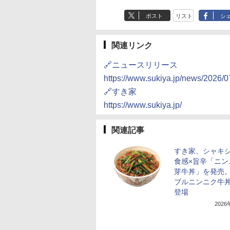
ポスト
リスト
シ
関連リンク
🔗ニュースリリース
https://www.sukiya.jp/news/2026/
🔗すき家
https://www.sukiya.jp/
関連記事
すき家、シャキ
食感×旨辛「ニン
芽牛丼」を発売
ブルニンニク牛
登場
202