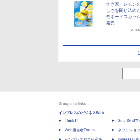
すき家、レモン
しさを閉じ込め
モネードスカッ
発売
202
Group site links
インプレスのビジネスWeb
Think IT
SmartGri
Web担当者Forum
ネットショ
インプレス総合研究所
Impress Busi