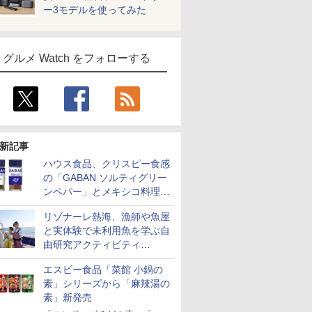
ー3モデルを使ってみた
グルメ Watch をフォローする
新記事
ハウス食品、クリスピー食感
の「GABAN ソルティグリー
ンペパー」とメキシコ料理に
合う「GABAN チポトレペパ
リゾナーレ熱海、漁師や魚屋
ー」発売
と実体験で未利用魚を学ぶ自
由研究アクティビティ
「Fisherman's Academy」を
エスビー食品「菜館 小鍋の
実施中
素」シリーズから「麻辣湯の
素」新発売