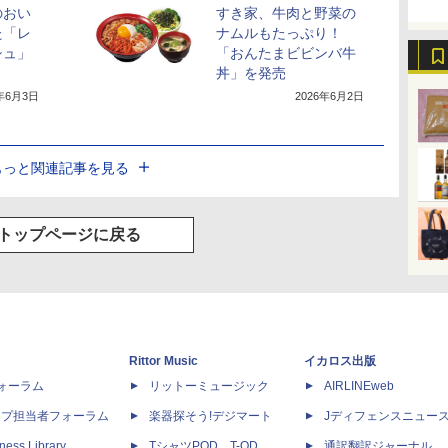
のおい
すき家、牛肉と野菜の
た「レ
ナムルもたっぷり！
シュ」
「おんたまビビンバ牛
丼」を発売
6年6月3日
2026年6月2日
もっと関連記事を見る
トップページに戻る
Rittor Music
イカロス出版
dフォーラム
リットーミュージック
AIRLINEweb
ップ担当者フォーラム
楽器探そう!デジマート
Jディフェンスニュー
ness Library
TシャツPOD T-OD
通訳翻訳ジャーナル