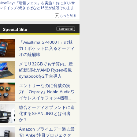
NewDays「増量フェス」を実施！おにぎり/サ
ンドイッチ/焼きそばなど16品が値段そのままで
ボリュームアップ
もっと見る
Special Site
「A&ultima SP4000T」の魅
力！ポケットに入るオーディ
オの醍醐味
メモリ32GBでも予算内。産
経新聞社がAMD Ryzen搭載
dynabookを2千台導入
エントリーなのに脅威の実
力!「Osprey」Noble Audioワ
イヤレスイヤフォン4機種を
一気に聴く
総合オーディオブランドに進
化するSHANLINGとは何者
か？
Amazon プライムデー過去最
安! Anker注目プロジェクタ