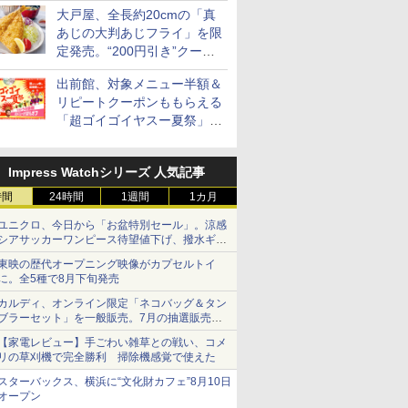
ト
ブラック CF-EA261-
大戸屋、全長約20cmの「真
BK
あじの大判あじフライ」を限
定発売。“200円引き”クーポ
ンも配信
出前館、対象メニュー半額＆
リピートクーポンももらえる
「超ゴイゴイヤスー夏祭」を
実施
Impress Watchシリーズ 人気記事
時間
24時間
1週間
1カ月
ユニクロ、今日から「お盆特別セール」。涼感
シアサッカーワンピース待望値下げ、撥水ギア
ショーツは1990円に
東映の歴代オープニング映像がカプセルトイ
に。全5種で8月下旬発売
カルディ、オンライン限定「ネコバッグ＆タン
ブラーセット」を一般販売。7月の抽選販売の
当選無効分
【家電レビュー】手ごわい雑草との戦い、コメ
リの草刈機で完全勝利 掃除機感覚で使えた
スターバックス、横浜に“文化財カフェ”8月10日
オープン