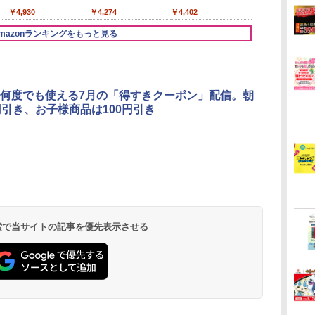
￥3,274
レンド
ル 缶
日本 500ml ]【中元 ギ
産 (5kg)
2026 化粧箱入 
￥2,680
￥4,930
￥4,274
￥3,396
￥4,402
￥3,300
￥19,860
フト プレゼント 贈り
物に】
mazonランキングをもっと見る
3
3
4
4
5
5
6
6
何度でも使える7月の「得すきクーポン」配信。朝
円引き、お子様商品は100円引き
ん
 オ
カップヌードル カップ
[山善] スチームオーブ
国分 tabete だし麺 千
TOSHIBA(東芝) スチ
カップヌードル レギュ
シャープ ウォーターオ
カップヌード
パナソニック
業務
段
ヌードルPRO シーフー
ンレンジ 省エネ 高効率
葉県産はまぐりだし 塩
ームオーブンレンジ 石
ラー 日清食品 カップ
ーブン ヘルシオ AX-
ヌードルPRO
レンジ スチー
メン
ドヌードル 高たんぱく
15L 一人暮らし 二人暮
らーめん 108g×10袋 保
窯ドーム ER-D80A(K)
麺 78g×20個
XJ1-B ブラック 30L 2
高たんぱく&低
ロ 最高峰モデル
イン
操作
&低糖質 さらに塩分控
らし スチーム調理 フラ
存食 備蓄
ブラック 250℃ 1段調
段調理 コンベクション
らに塩分控え
段 おまかせグ
 検索で当サイトの記事を優先表示させる
￥2,880
￥26,130
￥2,323
￥34,546
￥3,475
￥44,800
￥3,103
￥116,700
に
し
えめ 78g×12個
ットテーブル トースト
理 フラットテーブル
トースト機能
75g×12個
細・64眼ス
ク
!
機能 自動メニュー33種
電子レンジ 赤外線セン
サー 時短料理
パ
ー
簡単お手入れ ブラック
サー ノンフライ調理
携 ブラック N
ス
YRZ-WF150TV(B)
簡単お手入れ 小型 新
UBS10D-K
 ワ
生活 一人暮らし 二人
単
暮らし ファミリー