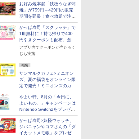
￥3,261
700ml
4000ml 4L
イスキー 4リットル 大
【ウイスキー 日本】
産 あきた
国 大容量 
お好み焼本舗「鉄板うなぎ蒲
￥3,725
￥3,893
￥6,395
￥3,056
￥6,359
￥5,780
￥6,177
容量
米 単一原料
焼」が759円→429円の販売
米 (5kg×2
期間を延長！食べ放題で注文
可能
かっぱ寿司「スクラッチ」で
1皿無料に！持ち帰りで400
7
7
8
8
9
9
10
10
円引きクーポンも配布。創業
祭特別企画第4弾
アプリ内でクーポンが当たるく
じも実施
福袋
サンマルクカフェ×ミニオン
ズ、夏の福袋をオンライン限
ル カップ
 オーブン
マルちゃん マルちゃん
日立 過熱水蒸気 オーブ
日清麺職人 醤油 [丸大
コンフィー(COMFEE')
カップヌードル パクチ
ER-D3000B-K(グラン
人気 カップ
ER-D70B
定で発売！ミニオンズのカッ
 しょうゆ
ム ビスト
ZUBAAAN! 横浜家系
ンレンジ ヘルシーシェ
豆醤油使用 豊かな旨味
スチームオーブンレン
ー香るトムヤムクンヌ
ブラック) 石窯ドーム
詰め合わせ 
石窯ドーム
プと2500円相当のチケット
糖質 さ
 30L 2
醤油豚骨 3食パック
フ 31L MRO-S8C W ホ
とコク] 日清食品 カッ
ジ 25L フラットテーブ
ードル [世界三大スー
過熱水蒸気オーブンレ
個アソート
ンジ 26L
やよい軒、8月の「今日に、
め
リル 高精
130g×3食
ワイト 重量センサー
プ麺 87g ×12個
ル 発酵・トースト機能
プ] 日清食品 カップ麺
ンジ 30L
付き
￥341
￥39,837
￥1,552
￥19,780
￥2,594
￥49,800
￥2,269
￥27,825
ピードセン
250℃1段式ワイドオー
オートメニュー23種 オ
75g×12個
よいもの。」キャンペーンは
 スマホ連
ブン
ーブン～250℃ レンジ
Nintendo Switch2をプレゼン
E-
~1000W高出力 全国対
ト
応 ヘルツフリー カップ
かっぱ寿司×妖怪ウォッチ、
スチーム調理 予熱対応
ジバニャンやコマさんの「ダ
自動脱臭 消音モード
イカットメモ帳」をプレゼン
【2年メーカー保証】