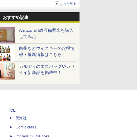
もっと見る
おすすめ記事
Amazonの政府備蓄米を購入
してみた
白州などウイスキーのお得情
報・最新情報はこちら！
カルディのエコバッグやカワ
イイ新商品を掲載中！
ICE
天海社
ス
Comic curea
impress QuickBooks