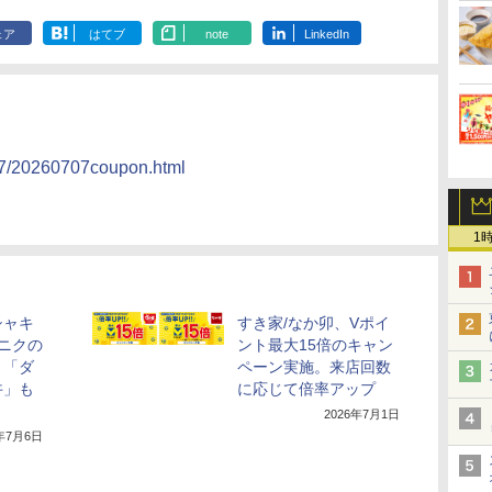
ェア
はてブ
note
LinkedIn
07/20260707coupon.html
1
シャキ
すき家/なか卯、Vポイ
ニクの
ント最大15倍のキャン
。「ダ
ペーン実施。来店回数
丼」も
に応じて倍率アップ
2026年7月1日
6年7月6日