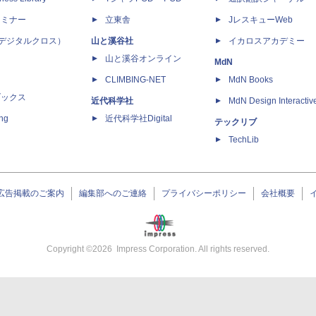
セミナー
立東舎
JレスキューWeb
 X（デジタルクロス）
山と溪谷社
イカロスアカデミー
山と溪谷オンライン
MdN
CLIMBING-NET
MdN Books
ブックス
近代科学社
MdN Design Interactiv
ing
近代科学社Digital
テックリブ
TechLib
広告掲載のご案内
編集部へのご連絡
プライバシーポリシー
会社概要
Copyright ©
2026
Impress Corporation. All rights reserved.