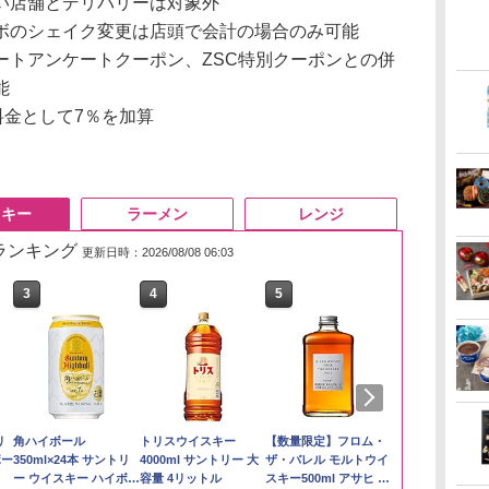
ない店舗とデリバリーは対象外
ボのシェイク変更は店頭で会計の場合のみ可能
ートアンケートクーポン、ZSC特別クーポンとの併
能
料金として7％を加算
スキー
ラーメン
レンジ
筋ランキング
更新日時：2026/08/08 06:03
3
3
4
4
5
5
6
6
い流
リ
【在庫処分価格】もも
角ハイボール
by Amazon 新潟県産
トリスウイスキー
by Amazon あきたこ
【数量限定】フロム・
フクテイライ
サントリー 
 長
ボー
たろう印 無洗米 5kg 業
350ml×24本 サントリ
新潟のお米 無洗米 5kg
4000ml サントリー 大
まちブレンド 無洗米
ザ・バレル モルトウイ
米】北東北産 
ルト ウイスキ
務用 お米マイスターブ
ー ウイスキー ハイボー
容量 4リットル
5kg
スキー500ml アサヒ [
あきたこまち 
Story of the D