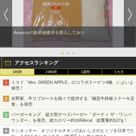
Amazonの政府備蓄米を購入してみた
●
●
●
アクセスランキング
1時間
24時間
1週間
1カ月
ミスド「Mrs. GREEN APPLE」のコラボドーナツ4種、いよいよ
発売！
吉野家、牛リブロースを熱々で提供する「極旨牛鉄板ステーキ定
食」を発売
バーガーキング、超大型チーズバーガー「ダーティ ザ・ワンパ
ウンダー」を発売。総カロリー約1656kcal、総重量約527g！
ケンタッキー、オリジナルチキンのおいしさのヒミツを日本でた