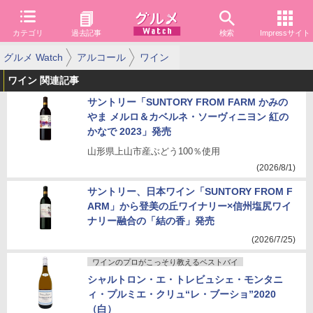
カテゴリ
過去記事
検索
Impressサイト
グルメ Watch
アルコール
ワイン
ワイン 関連記事
サントリー「SUNTORY FROM FARM かみの
やま メルロ＆カベルネ・ソーヴィニヨン 紅の
かなで 2023」発売
山形県上山市産ぶどう100％使用
(2026/8/1)
サントリー、日本ワイン「SUNTORY FROM F
ARM」から登美の丘ワイナリー×信州塩尻ワイ
ナリー融合の「結の香」発売
(2026/7/25)
ワインのプロがこっそり教えるベストバイ
シャルトロン・エ・トレビュシェ・モンタニ
ィ・プルミエ・クリュ“レ・ブーショ”2020
（白）