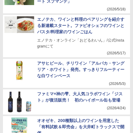
ート スプマンテ」
(2026/5/18)
エノテカ、ワインと料理のペアリングを紹介す
る新連載スタート。ファビオシェフのワインと
パスタ/料理家のワインごはん
エノテカ・オンライン「おどるわいん」/公式Insta
gramにて
(2026/5/17)
アサヒビール、チリワイン「アルパカ・サング
リア・ホワイト」発売。すっきりフルーティー
な白ワインベース
(2026/5/3)
ファミマ×神の雫、大人気コラボワイン「ジス
ト」が復活販売！ 初のハイボール缶も登場
(2026/4/24)
オオゼキ、200種類以上のワインを用意した
「有料試飲＆即売会」を大井町トラックスで開