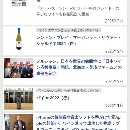
催
「オーパス・ワン」やボルドー格付けシャトーの
希少なワインも数量限定で販売
(2026/4/24)
ワインのプロがこっそり教えるベストバイ
レントン・ブレイ・マーガレット・リヴァー・
シャルドネ2024（白）
(2026/4/24)
メルシャン、日本を世界の銘醸地に「日本ワイ
ン応援事業」開始。北海道・美瑛ファームとの
事例を紹介
(2026/4/22)
ワインのプロがこっそり教えるベストバイ
パイ π 2022（赤）
(2026/4/17)
iPhoneの着信音や音楽ソフトを手がけた元Ap
pleの幹部が、ワイン造りで成功した物語：ブ
ルゴーニュスタイルのXander Soren Wines