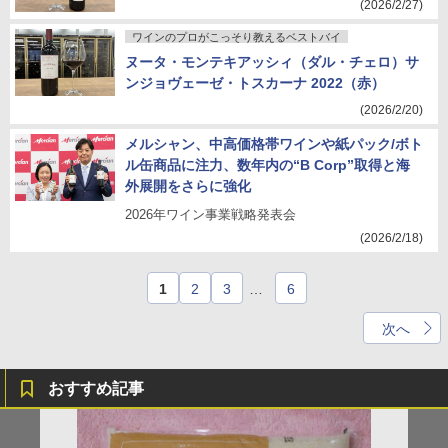
(2026/2/27)
ワインのプロがこっそり教えるベストバイ
ヌータ・モンテキアッシィ（ダル・チェロ）サ
ンジョヴェーゼ・トスカーナ 2022（赤）
(2026/2/20)
メルシャン、中高価格帯ワインや紙パック/ボト
ル缶商品に注力、数年内の“B Corp”取得と海
外展開をさらに強化
2026年ワイン事業戦略発表会
(2026/2/18)
1
2
3
…
6
次へ
おすすめ記事