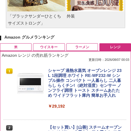
「ブラックサンダーひとくち
外装
サイズストロング」
Amazon グルメランキング
米
ウイスキー
ラーメン
レンジ
Amazon レンジ の売れ筋ランキング
更新日時：2026/08/07 00:03
by Amazon 国産ブレンド米 精米 5kg
ブラックニッカ ニッカ Nikka ウィスキ
チキンラーメン どんぶり 85g×12個 日清
シャープ 過熱水蒸気 オーブンレンジ 23
1
1
1
1
ー4000ml ブラックニッカクリア ウヰス
食品 インスタント カップ麺
L 1段調理 ホワイト RE-WF232-W シン
キー 【日本 アサヒ ウィスキー】 大容量
プル操作 コンパクト 一人暮らし 二人暮
￥2,650
お得 4リットル
らし らくチン!（絶対湿度）センサー ノ
￥1,939
ンフライ調理 トースト スチームあたた
め ワイドフラット庫内 簡単お手入れ
￥4,356
￥29,192
【公式】ブタメン とんこつ味 35g×15個
2
野沢農産 無洗米 青い流るる コシヒカリ
2
| 業務用 夜食 カップラーメン ミニカップ
5kg 長野県産 令和7年産
角瓶 2700ml サントリー ウイスキー ハ
麺 小腹 インスタント アウトドアにも ロ
2
イボール 大容量
ーリングストック 大人買い おやつカン
【セット買い】[山善] スチームオーブン
￥3,980
パニー
2