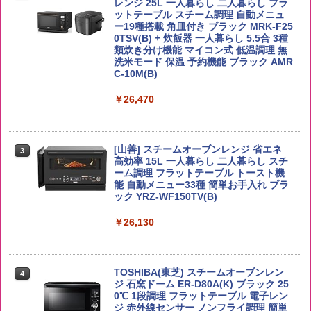
レンジ 25L 一人暮らし 二人暮らし フラ
￥6,054
ットテーブル スチーム調理 自動メニュ
￥1,451
ー19種搭載 角皿付き ブラック MRK-F25
0TSV(B) + 炊飯器 一人暮らし 5.5合 3種
類炊き分け機能 マイコン式 低温調理 無
【在庫処分価格】ももたろう印 無洗米 5
3
洗米モード 保温 予約機能 ブラック AMR
kg 業務用 お米マイスターブレンド
角ハイボール 350ml×24本 サントリー ウ
3
国分 tabete だし麺 千葉県産はまぐりだ
3
C-10M(B)
イスキー ハイボール 缶
し 塩らーめん 108g×10袋 保存食 備蓄
￥2,680
￥26,470
￥4,939
￥2,323
[山善] スチームオーブンレンジ 省エネ
by Amazon あきたこまちブレンド 無洗
3
4
高効率 15L 一人暮らし 二人暮らし スチ
米 5kg
トリスウイスキー 4000ml サントリー 大
4
カップヌードル カップヌードルPRO シ
4
ーム調理 フラットテーブル トースト機
容量 4リットル
ーフードヌードル 高たんぱく&低糖質 さ
能 自動メニュー33種 簡単お手入れ ブラ
￥3,396
らに塩分控えめ 78g×12個
ック YRZ-WF150TV(B)
￥4,345
￥2,989
￥26,130
by Amazon 新潟県産 新潟のお米 無洗米
5
5kg
サントリー シングルモルト ウイスキー
5
カップヌードル カップヌードルPRO し
5
TOSHIBA(東芝) スチームオーブンレン
白州 Story of the Distillery 2026 化粧箱
4
ょうゆ 高たんぱく&低糖質 さらに塩分控
ジ 石窯ドーム ER-D80A(K) ブラック 25
入 700ml
￥3,274
えめ 75g×12個
0℃ 1段調理 フラットテーブル 電子レン
ジ 赤外線センサー ノンフライ調理 簡単
￥20,000