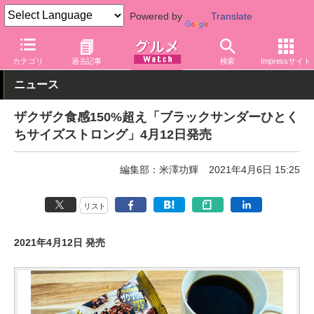
Powered by
Translate
グルメ Watch
菓子・スイーツ
チョコレート
カテゴリ
過去記事
検索
Impressサイト
ニュース
ザクザク食感150%超え「ブラックサンダーひとく
ちサイズストロング」4月12日発売
編集部：米澤功輝
2021年4月6日 15:25
リスト
2021年4月12日 発売