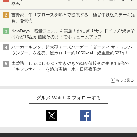
発売！
吉野家、牛リブロースを熱々で提供する「極旨牛鉄板ステーキ定
食」を発売
NewDays「増量フェス」を実施！おにぎり/サンドイッチ/焼きそ
ばなど16品が値段そのままでボリュームアップ
バーガーキング、超大型チーズバーガー「ダーティ ザ・ワンパ
ウンダー」を発売。総カロリー約1656kcal、総重量約527g！
木曽路、しゃぶしゃぶ・すきやきの肉が値段そのまま1.5倍の
「キソジナイト」を追加実施！水・日曜夜限定
もっと見る
グルメ Watch をフォローする