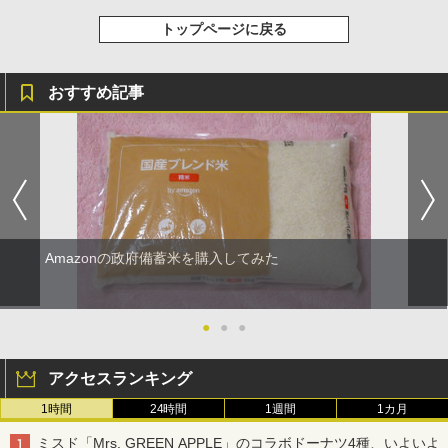
トップページに戻る
おすすめ記事
Amazonの政府備蓄米を購入してみた
●
●
●
アクセスランキング
1時間
24時間
1週間
1カ月
ミスド「Mrs. GREEN APPLE」のコラボドーナツ4種、いよいよ