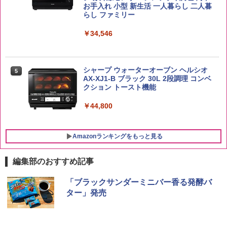
￥3,103
お手入れ 小型 新生活 一人暮らし 二人暮
らし ファミリー
￥34,546
シャープ ウォーターオーブン ヘルシオ
5
AX-XJ1-B ブラック 30L 2段調理 コンベ
クション トースト機能
￥44,800
Amazonランキングをもっと見る
編集部のおすすめ記事
「ブラックサンダーミニバー香る発酵バ
ター」発売