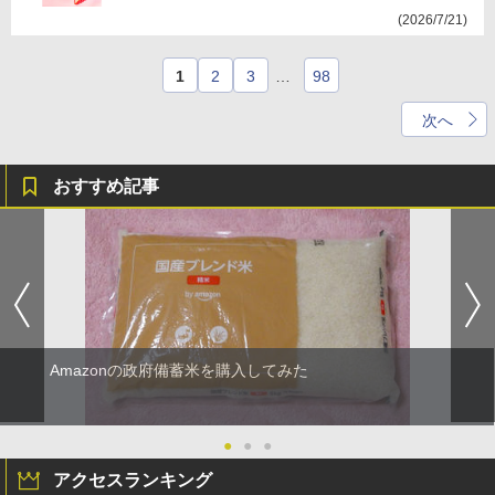
(2026/7/21)
1
2
3
…
98
次へ
おすすめ記事
Amazonの政府備蓄米を購入してみた
●
●
●
アクセスランキング