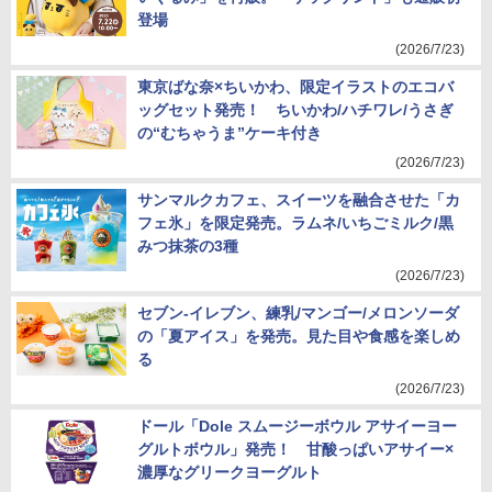
登場
(2026/7/23)
東京ばな奈×ちいかわ、限定イラストのエコバ
ッグセット発売！ ちいかわ/ハチワレ/うさぎ
の“むちゃうま”ケーキ付き
(2026/7/23)
サンマルクカフェ、スイーツを融合させた「カ
フェ氷」を限定発売。ラムネ/いちごミルク/黒
みつ抹茶の3種
(2026/7/23)
セブン-イレブン、練乳/マンゴー/メロンソーダ
の「夏アイス」を発売。見た目や食感を楽しめ
る
(2026/7/23)
ドール「Dole スムージーボウル アサイーヨー
グルトボウル」発売！ 甘酸っぱいアサイー×
濃厚なグリークヨーグルト