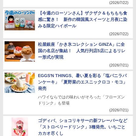
(2026/7/22)
【今週のローソンさん】ザクザク＆もちもち食
感に驚き！ 新作の韓国風スイーツと月夜に染
みる限定ハイボール
(2026/7/22)
松屋銀座「かき氷コレクション GINZA」に全
国の名店が集結！ 人気行列店5店によるリレ
ー形式が実現
(2026/7/21)
EGGS'N THINGS、暑い夏を彩る「塩バニラパ
ンケーキ」「夏野菜のエスニックロコ・モコ」
発売
ハワイならではの味わいがそろった「フローズン
ドリンク」も登場
(2026/7/21)
ゴディバ、ショコリキサーの新フレーバーなど
「ストロベリードリンク」3種発売。いちごと
カカオ尽くし