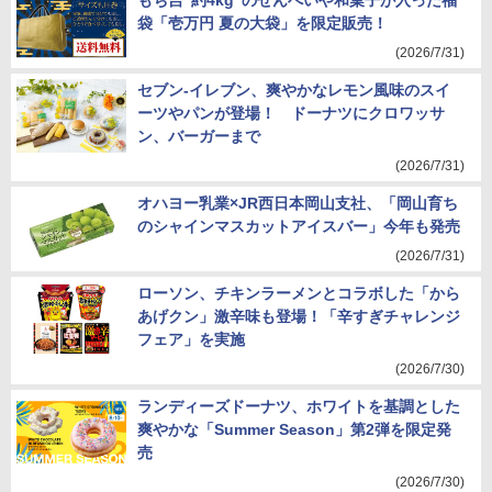
もち吉“約4kg”のせんべいや和菓子が入った福
袋「壱万円 夏の大袋」を限定販売！
(2026/7/31)
セブン-イレブン、爽やかなレモン風味のスイ
ーツやパンが登場！ ドーナツにクロワッサ
ン、バーガーまで
(2026/7/31)
オハヨー乳業×JR西日本岡山支社、「岡山育ち
のシャインマスカットアイスバー」今年も発売
(2026/7/31)
ローソン、チキンラーメンとコラボした「から
あげクン」激辛味も登場！「辛すぎチャレンジ
フェア」を実施
(2026/7/30)
ランディーズドーナツ、ホワイトを基調とした
爽やかな「Summer Season」第2弾を限定発
売
(2026/7/30)