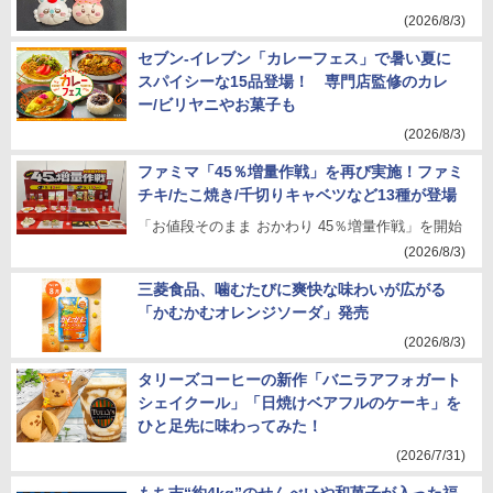
(2026/8/3)
セブン-イレブン「カレーフェス」で暑い夏に
スパイシーな15品登場！ 専門店監修のカレ
ー/ビリヤニやお菓子も
(2026/8/3)
ファミマ「45％増量作戦」を再び実施！ファミ
チキ/たこ焼き/千切りキャベツなど13種が登場
「お値段そのまま おかわり 45％増量作戦」を開始
(2026/8/3)
三菱食品、噛むたびに爽快な味わいが広がる
「かむかむオレンジソーダ」発売
(2026/8/3)
タリーズコーヒーの新作「バニラアフォガート
シェイクール」「日焼けベアフルのケーキ」を
ひと足先に味わってみた！
(2026/7/31)