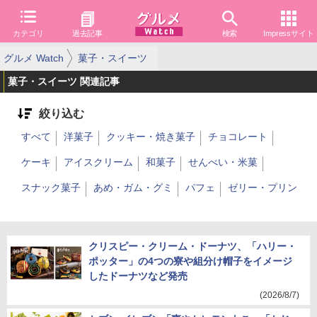
カテゴリ
過去記事
検索
Impressサイト
グルメ Watch
菓子・スイーツ
菓子・スイーツ 関連記事
絞り込む
すべて
洋菓子
クッキー・焼き菓子
チョコレート
ケーキ
アイスクリーム
和菓子
せんべい・米菓
スナック菓子
あめ・ガム・グミ
パフェ
ゼリー・プリン
クリスピー・クリーム・ドーナツ、「ハリー・
ポッター」の4つの寮や組分け帽子をイメージ
したドーナツなど発売
(2026/8/7)