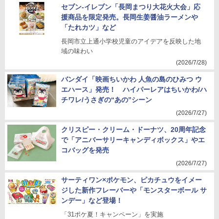
セブン-イレブン「長岡まつり大花火大会」応
援商品を限定発売。長岡生姜醤油ラーメンや
「たれカツ」など
長岡市立上通小学校児童のアイデアを反映した地
域の味わい
(2026/7/28)
バンダイ「映画ちいかわ 人魚の島のひみつ ウ
エハース」発売！ ハイパーレアはちいかわ/ハ
チワレ/うさぎの“あの”シーン
(2026/7/27)
クリスピー・クリーム・ドーナツ、20周年記念
で「アニバーサリーキャンディボックス」やエ
コバッグを発売
(2026/7/27)
サーティワン×ポケモン、ピカチュウをイメー
ジした新作フレーバーや「モンスターボール サ
ンデー」など登場！
「31ポケ夏！キャンペーン」を実施