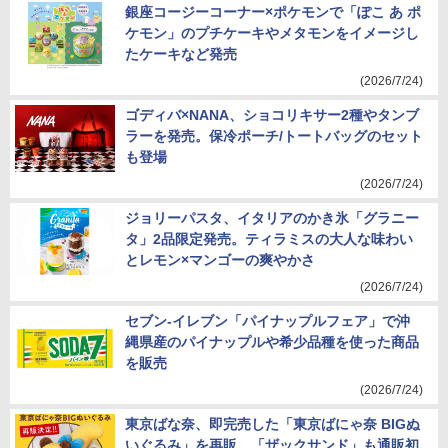
銀座コージーコーナー×ポケモンで「ぽこ あ ポ
ケモン」のプチケーキやメタモンをイメージし
たケーキなど発売
(2026/7/24)
ゴディバ×NANA、ショコリキサー2種やタンブ
ラーを発売。保冷ポーチ/トートバッグのセット
も登場
(2026/7/24)
ジョリーパスタ、イタリアのかき氷「グラニー
タ」2品限定発売。ティラミスの大人な味わい
とレモン×マンゴーの爽やかさ
(2026/7/24)
セブン-イレブン「パイナップルフェア」で沖
縄県産のパイナップルや希少品種を使った商品
を販売
(2026/7/24)
東京ばな奈、即完売した「東京ばにゃ奈 BIGぬ
いぐるみ」を再販。「ザックサンド」も通販初