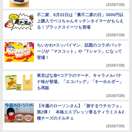
(2026/7/28)
不二家、8月22日は「裏不二家の日」3000円以
上購入でペコちゃんキッチンタイマーがもらえ
る！ブラックスイーツも登場
(2026/7/28)
ちいかわ×スッパイマン、話題のコラボパッケ
ージが「マスコット」や「Tシャツ」になって
登場！
(2026/7/28)
東京ばな奈×コアラのマーチ、キャラメルバナ
ナ味が登場。「エコバッグ」「キーホルダー」
も再販
(2026/7/28)
【今週のローソンさん】「旅するウチカフェ」
第2弾！ 本格エスプレッソ香るティラミス＆2
種チーズのドルチェ
(2026/7/28)