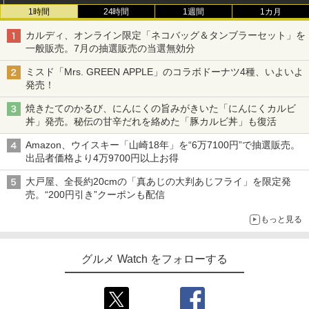
1時間
24時間
1週間
1カ月
カルディ、オンライン限定「ネコバッグ＆タンブラーセット」を
一般販売。7月の抽選販売の当選無効分
ミスド「Mrs. GREEN APPLE」のコラボドーナツ4種、いよいよ
発売！
焼きたてのかるび、にんにくの旨みがきいた「にんにくカルビ
丼」発売。秘伝の甘辛だれを絡めた「豚カルビ丼」も復活
Amazon、ウイスキー「山崎18年」を“6万7100円”で抽選販売。
出品者価格より4万9700円以上お得
大戸屋、全長約20cmの「真あじの大判あじフライ」を限定発
売。“200円引き”クーポンも配信
もっと見る
グルメ Watch をフォローする