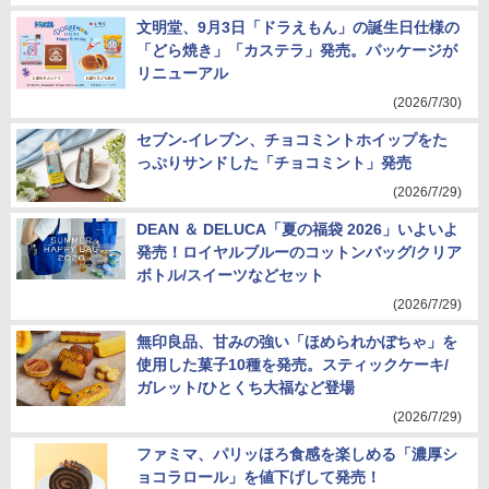
文明堂、9月3日「ドラえもん」の誕生日仕様の
「どら焼き」「カステラ」発売。パッケージが
リニューアル
(2026/7/30)
セブン-イレブン、チョコミントホイップをた
っぷりサンドした「チョコミント」発売
(2026/7/29)
DEAN ＆ DELUCA「夏の福袋 2026」いよいよ
発売！ロイヤルブルーのコットンバッグ/クリア
ボトル/スイーツなどセット
(2026/7/29)
無印良品、甘みの強い「ほめられかぼちゃ」を
使用した菓子10種を発売。スティックケーキ/
ガレット/ひとくち大福など登場
(2026/7/29)
ファミマ、パリッほろ食感を楽しめる「濃厚シ
ョコラロール」を値下げして発売！