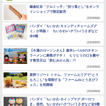
鎌倉紅谷「クルミッ子」“切り落とし”をオンラ
インショップで限定販売
(2026/8/6)
バンダイ「ちいかわ キャンディチャームズグ
ミ」が再販！ ちいかわ/ハチワレ/うさぎなど
全8種
(2026/8/5)
【今週のローソンさん】激辛レベル5のチキン
ラーメンに麻辣ポテチ！ ヒリヒリの口を癒や
す救世主は「飲むみかん缶」!?
(2026/8/4)
星野リゾート トマム、ファームエリアで“とう
もろこし”を堪能する「ファームdeとうきびフ
ェス」を初開催
(2026/8/4)
バンダイ「ちいかわ ホイップマグ ボーロつ
き」発売。ちいかわ/ハチワレ/うさぎなど全9種