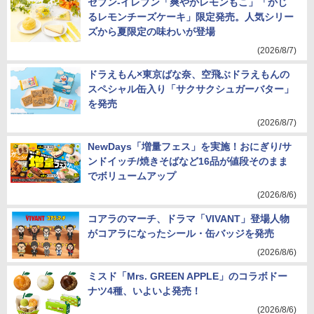
セブン-イレブン「爽やかレモンもこ」「かじ
るレモンチーズケーキ」限定発売。人気シリー
ズから夏限定の味わいが登場
(2026/8/7)
ドラえもん×東京ばな奈、空飛ぶドラえもんの
スペシャル缶入り「サクサクシュガーバター」
を発売
(2026/8/7)
NewDays「増量フェス」を実施！おにぎり/サ
ンドイッチ/焼きそばなど16品が値段そのまま
でボリュームアップ
(2026/8/6)
コアラのマーチ、ドラマ「VIVANT」登場人物
がコアラになったシール・缶バッジを発売
(2026/8/6)
ミスド「Mrs. GREEN APPLE」のコラボドー
ナツ4種、いよいよ発売！
(2026/8/6)