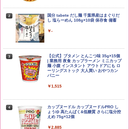
￥4,341
国分 tabete だし麺 千葉県産はまぐりだ
2
【在庫処分価格】ももたろう印 無洗米 5
2
し 塩らーめん 108g×10袋 保存食 備蓄
kg 業務用 お米マイスターブレンド
角瓶 2700ml サントリー ウイスキー ハ
2
イボール 大容量
￥-
￥2,680
￥6,061
【公式】ブタメン とんこつ味 35g×15個
3
野沢農産 無洗米 青い流るる コシヒカリ
3
| 業務用 夜食 カップラーメン ミニカップ
5kg 長野県産 令和7年産
【数量限定】竹鶴ピュアモルト700ml ア
麺 小腹 インスタント アウトドアにも ロ
3
サヒ [ ウイスキー 日本 700ml ]【中元 ギ
ーリングストック 大人買い おやつカン
フト プレゼント 贈り物に】
￥3,980
パニー
￥6,900
￥1,515
by Amazon あきたこまちブレンド 無洗
4
米 5kg
角ハイボール 350ml×24本 サントリー ウ
カップヌードル カップヌードルPRO し
4
4
イスキー ハイボール 缶
ょうゆ 高たんぱく&低糖質 さらに塩分控
￥3,396
えめ 75g×12個
￥4,948
￥2,885