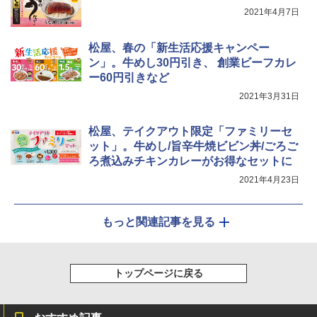
2021年4月7日
シャープ ウォーターオーブン ヘルシオ
松屋、春の「新生活応援キャンペー
5
AX-XJ1-B ブラック 30L 2段調理 コンベ
ン」。牛めし30円引き、 創業ビーフカレ
クション トースト機能
ー60円引きなど
￥44,800
2021年3月31日
松屋、テイクアウト限定「ファミリーセ
ット」。牛めし/旨辛牛焼ビビン丼/ごろご
ろ煮込みチキンカレーがお得なセットに
2021年4月23日
もっと関連記事を見る
トップページに戻る