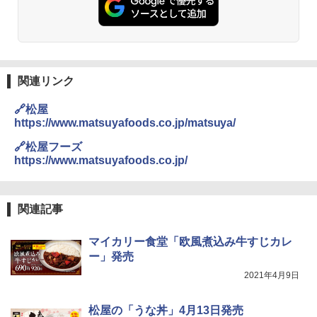
2
L コンベクション 2段調理 ホワイト RE-
SS26B-W
￥32,800
関連リンク
[山善] スチームオーブンレンジ 省エネ
3
🔗松屋
高効率 15L 一人暮らし 二人暮らし スチ
https://www.matsuyafoods.co.jp/matsuya/
ーム調理 フラットテーブル トースト機
能 自動メニュー33種 簡単お手入れ グレ
🔗松屋フーズ
ー YRZ-WF150TV(H)
https://www.matsuyafoods.co.jp/
￥26,800
関連記事
TOSHIBA(東芝) スチームオーブンレン
4
ジ 石窯ドーム ER-D100A(H) アッシュグ
マイカリー食堂「欧風煮込み牛すじカレ
レージュ 250℃ 1段調理 フラットテーブ
ー」発売
ル 電子レンジ 赤外線センサー ノンフラ
イ調理 簡単お手入れ 小型 新生活 一人暮
2021年4月9日
らし 二人暮らし ファミリー
松屋の「うな丼」4月13日発売
￥40,037