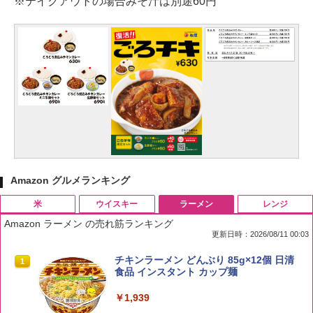
※テイクアウトの場合みそ汁は別途60円
Amazon グルメランキング
米
ウイスキー
ラーメン
レンジ
Amazon ラーメン の売れ筋ランキング
更新日時：2026/08/11 00:03
by Amazon 国産ブレンド米 精米 5kg
ブラックニッカ ニッカ Nikka ウィスキ
チキンラーメン どんぶり 85g×12個 日清
1
1
1
ー4000ml ブラックニッカクリア ウヰス
食品 インスタント カップ麺
キー 【日本 アサヒ ウィスキー】 大容量
￥2,650
お得 4リットル
￥1,939