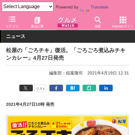
Powered by
Translate
グルメ Watch
店舗
丼もの
松屋
カテゴリ
過去記事
検索
Impressサイト
ニュース
松屋の「ごろチキ」復活。「ごろごろ煮込みチキ
ンカレー」4月27日発売
編集部：稲葉隆司
2021年4月19日 12:31
リスト
2021年4月27日10時 発売