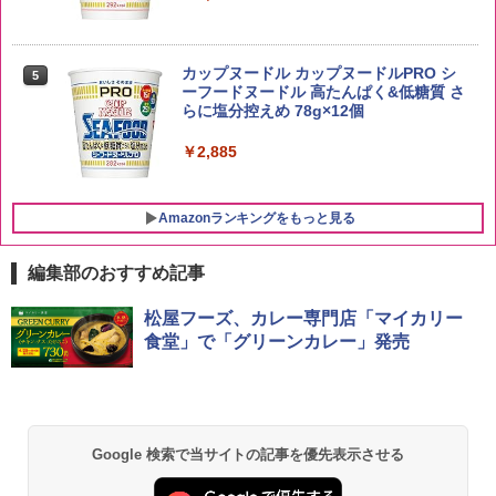
by Amazon 新潟県産 新潟のお米 無洗米
5
5kg
トリスウイスキー 4000ml サントリー 大
5
カップヌードル カップヌードルPRO シ
5
容量 4リットル
ーフードヌードル 高たんぱく&低糖質 さ
￥3,274
らに塩分控えめ 78g×12個
￥4,275
￥2,885
Amazonランキングをもっと見る
編集部のおすすめ記事
[山善] スチームオーブンレンジ 25L 一人
松屋フーズ、カレー専門店「マイカリー
1
暮らし 二人暮らし フラットテーブル ス
食堂」で「グリーンカレー」発売
チーム調理 自動メニュー19種搭載 角皿
付き ホワイト MRK-F250TSV(W)
￥20,990
Google 検索で当サイトの記事を優先表示させる
シャープ 過熱水蒸気 オーブンレンジ 26