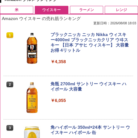
米
ウイスキー
ラーメン
レンジ
Amazon ウイスキー の売れ筋ランキング
更新日時：2026/08/08 18:03
by Amazon 国産ブレンド米 精米 5kg
ブラックニッカ ニッカ Nikka ウィスキ
1
1
ー4000ml ブラックニッカクリア ウヰス
キー 【日本 アサヒ ウィスキー】 大容量
￥2,650
お得 4リットル
￥4,358
【在庫処分価格】ももたろう印 無洗米 5
2
kg 業務用 お米マイスターブレンド
角瓶 2700ml サントリー ウイスキー ハ
2
イボール 大容量
￥2,680
￥6,055
野沢農産 無洗米 青い流るる コシヒカリ
3
5kg 長野県産 令和7年産
角ハイボール 350ml×24本 サントリー ウ
3
イスキー ハイボール 缶