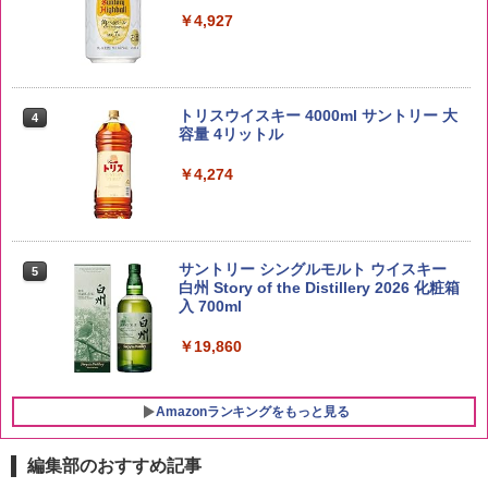
￥3,980
￥4,927
by Amazon あきたこまちブレンド 無洗
4
米 5kg
トリスウイスキー 4000ml サントリー 大
4
容量 4リットル
￥3,396
￥4,274
新潟ケンベイ【精米】新潟県産にじのき
5
らめき 5kg 令和7年産
サントリー シングルモルト ウイスキー
5
白州 Story of the Distillery 2026 化粧箱
入 700ml
￥3,056
￥19,860
Amazonランキングをもっと見る
編集部のおすすめ記事