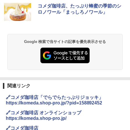
チキンラーメン どんぶり 85g×12個 日清
[山善] スチームオーブンレンジ 25L 一人
コメダ珈琲店、たっぷり蜂蜜の季節のシ
1
1
食品 インスタント カップ麺
暮らし 二人暮らし フラットテーブル ス
ロノワール「まっしろノワール」
チーム調理 自動メニュー19種搭載 角皿
付き ブラック MRK-F250TSV(B)
￥1,939
￥22,800
Google 検索で当サイトの記事を優先表示させる
【公式】ブタメン とんこつ味 35g×15個
2
| 業務用 夜食 カップラーメン ミニカップ
シャープ 過熱水蒸気 オーブンレンジ 26
麺 小腹 インスタント アウトドアにも ロ
2
L コンベクション 2段調理 ホワイト RE-
ーリングストック 大人買い おやつカン
SS26B-W
パニー
￥32,800
￥1,288
関連リンク
[山善] スチームオーブンレンジ 省エネ
国分 tabete だし麺 千葉県産はまぐりだ
3
3
🔗コメダ珈琲店「でらでらたっぷりジョッキ」
高効率 15L 一人暮らし 二人暮らし スチ
し 塩らーめん 108g×10袋 保存食 備蓄
https://komeda.shop-pro.jp/?pid=158892452
ーム調理 フラットテーブル トースト機
能 自動メニュー33種 簡単お手入れ ブラ
￥2,323
🔗コメダ珈琲店 オンラインショップ
ック YRZ-WF150TV(B)
https://komeda.shop-pro.jp/
￥26,130
🔗コメダ珈琲店