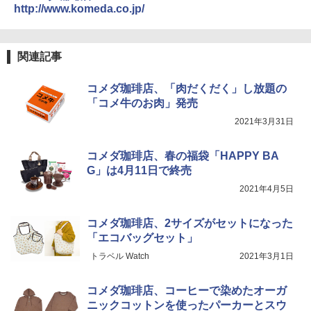
http://www.komeda.co.jp/
カップヌードル カップヌードルPRO シ
4
ーフードヌードル 高たんぱく&低糖質 さ
TOSHIBA(東芝) スチームオーブンレン
らに塩分控えめ 78g×12個
4
ジ 石窯ドーム ER-D80A(K) ブラック 25
関連記事
0℃ 1段調理 フラットテーブル 電子レン
￥3,248
ジ 赤外線センサー ノンフライ調理 簡単
お手入れ 小型 新生活 一人暮らし 二人暮
コメダ珈琲店、「肉だくだく」し放題の
らし ファミリー
「コメ牛のお肉」発売
カップヌードル カップヌードルPRO し
5
￥34,546
2021年3月31日
ょうゆ 高たんぱく&低糖質 さらに塩分控
えめ 75g×12個
コメダ珈琲店、春の福袋「HAPPY BA
￥2,885
G」は4月11日で終売
シャープ ウォーターオーブン ヘルシオ
5
AX-XJ1-B ブラック 30L 2段調理 コンベ
2021年4月5日
クション トースト機能
￥44,800
コメダ珈琲店、2サイズがセットになった
「エコバッグセット」
トラベル Watch
2021年3月1日
コメダ珈琲店、コーヒーで染めたオーガ
ニックコットンを使ったパーカーとスウ