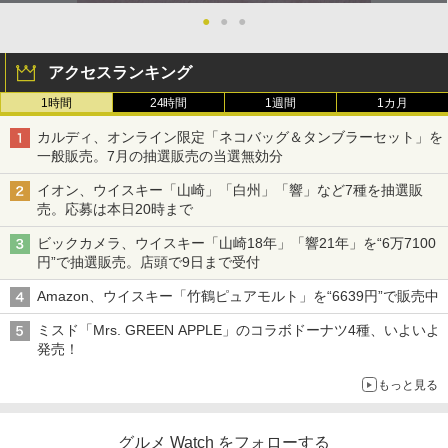
●
●
●
アクセスランキング
1時間
24時間
1週間
1カ月
カルディ、オンライン限定「ネコバッグ＆タンブラーセット」を
一般販売。7月の抽選販売の当選無効分
イオン、ウイスキー「山崎」「白州」「響」など7種を抽選販
売。応募は本日20時まで
ビックカメラ、ウイスキー「山崎18年」「響21年」を“6万7100
円”で抽選販売。店頭で9日まで受付
Amazon、ウイスキー「竹鶴ピュアモルト」を“6639円”で販売中
ミスド「Mrs. GREEN APPLE」のコラボドーナツ4種、いよいよ
発売！
もっと見る
グルメ Watch をフォローする