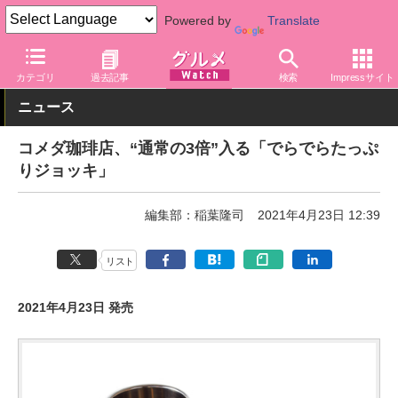
Powered by
Translate
グルメ Watch
店舗
カフェ
コメダ珈琲店
カテゴリ
過去記事
検索
Impressサイト
ニュース
コメダ珈琲店、“通常の3倍”入る「でらでらたっぷ
りジョッキ」
編集部：稲葉隆司
2021年4月23日 12:39
リスト
2021年4月23日 発売