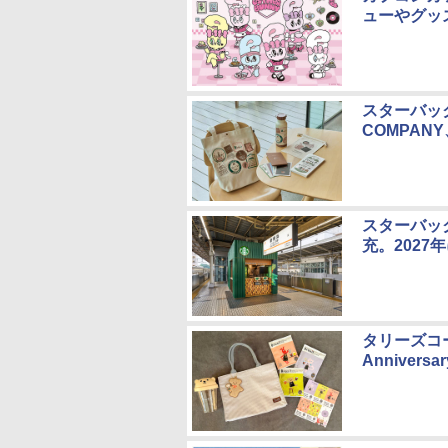
ューやグッ
スターバック
COMPAN
スターバッ
充。202
タリーズコ
Annivers