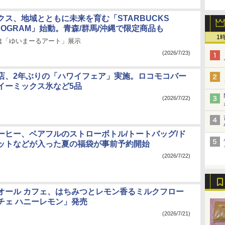
クス、地域とともに未来を育む「STARBUCKS
 PROGRAM」始動。青森/群馬/沖縄で限定商品も
1
は「ゆいまーるアート」展示
(2026/7/23)
店、2年ぶりの「ハワイフェア」実施。ロコモコバー
イーミックス氷など5品
(2026/7/22)
ーヒー、ベアフルのストローボトル/トートバッグ/ド
ットなどが入った夏の福袋が事前予約開始
(2026/7/22)
オール カフェ、はちみつとレモン香るミルクフロー
チェ ハニーレモン」発売
(2026/7/21)