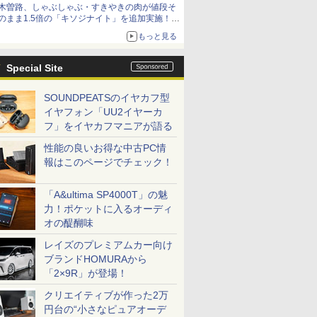
木曽路、しゃぶしゃぶ・すきやきの肉が値段そ
のまま1.5倍の「キソジナイト」を追加実施！
水・日曜夜限定
もっと見る
Special Site
SOUNDPEATSのイヤカフ型
イヤフォン「UU2イヤーカ
フ」をイヤカフマニアが語る
性能の良いお得な中古PC情
報はこのページでチェック！
「A&ultima SP4000T」の魅
力！ポケットに入るオーディ
オの醍醐味
レイズのプレミアムカー向け
ブランドHOMURAから
「2×9R」が登場！
クリエイティブが作った2万
円台の“小さなピュアオーデ