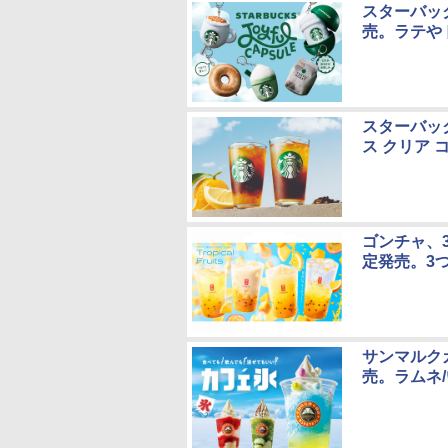
スターバッ
売。ラテや
スターバッ
ス クリア
ゴンチャ、3種
定発売。3
サンマルク
売。ラムネ