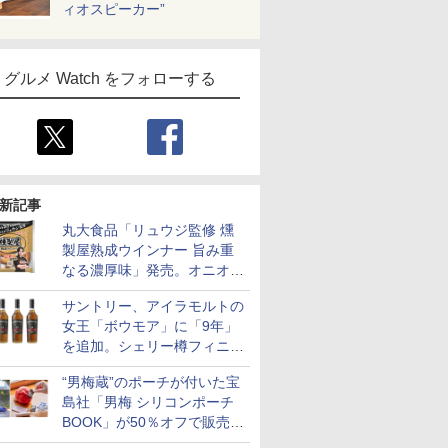
ィオスピーカー”
グルメ Watch をフォローする
新記事
丸大食品「リュウジ監修 燻
製屋熟成ウインナー 旨み重
なる濃厚味」発売。オニオン
やガーリックの食べ応え
サントリー、アイラモルトの
女王「ボウモア」に「9年」
を追加。シェリー樽フィニッ
シュの12/15/18年も通年販売
“男梅蔵”のポーチが付いた宝
に
島社「男梅 シリコンポーチ
BOOK」が50％オフで販売
中！