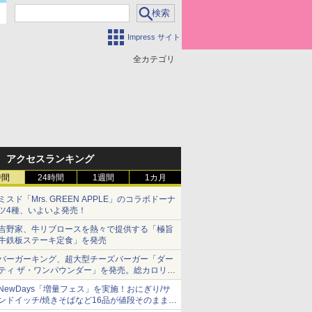
Impress サイト
全カテゴリ
アクセスランキング
時間
24時間
1週間
1カ月
ミスド「Mrs. GREEN APPLE」のコラボドーナ
ツ4種、いよいよ発売！
吉野家、牛リブロースを熱々で提供する「極旨
牛鉄板ステーキ定食」を発売
バーガーキング、超大型チーズバーガー「ダー
ティ ザ・ワンパウンダー」を発売。総カロリー
約1656kcal、総重量約527g！
NewDays「増量フェス」を実施！おにぎり/サ
ンドイッチ/焼きそばなど16品が値段そのままで
ボリュームアップ