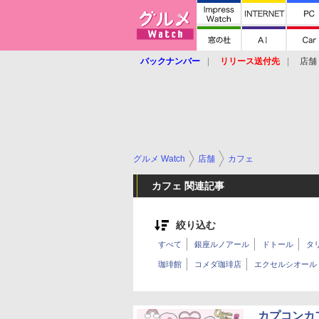
バックナンバー
リリース送付先
店舗
グルメ Watch
店舗
カフェ
カフェ 関連記事
絞り込む
すべて
銀座ルノアール
ドトール
タ
珈琲館
コメダ珈琲店
エクセルシオール
カプコンカ