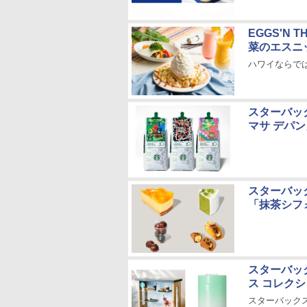
EGGS'N
菜のエスニ
ハワイならで
スターバッ
マサ デパ
スターバッ
「抹茶シフ
スターバッ
ス コレク
スターバックス