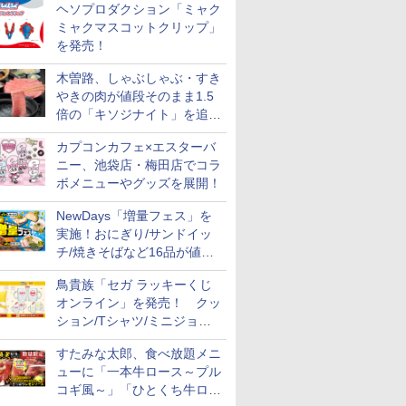
ヘソプロダクション「ミャク
ミャクマスコットクリップ」
を発売！
木曽路、しゃぶしゃぶ・すき
やきの肉が値段そのまま1.5
倍の「キソジナイト」を追加
実施！水・日曜夜限定
カプコンカフェ×エスターバ
ニー、池袋店・梅田店でコラ
ボメニューやグッズを展開！
NewDays「増量フェス」を
実施！おにぎり/サンドイッ
チ/焼きそばなど16品が値段
そのままでボリュームアップ
鳥貴族「セガ ラッキーくじ
オンライン」を発売！ クッ
ション/Tシャツ/ミニジョッ
キ/ステッカーなど全7賞
すたみな太郎、食べ放題メニ
ューに「一本牛ロース～プル
コギ風～」「ひとくち牛ロー