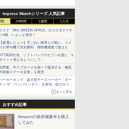
スター”笠原氏から学んでき
た
Impress Watchシリーズ 人気記事
時間
24時間
1週間
1カ月
ミスド「Mrs. GREEN APPLE」のコラボドーナ
ツ4種、いよいよ発売！
【家電レビュー】手ごわい雑草との戦い、コメ
リの草刈機で完全勝利 掃除機感覚で使えた
NTT島田社長、ソフトバンクのセブン出資に「d
ポイント使えるようにして」
吉野家、牛リブロースを熱々で提供する「極旨
牛鉄板ステーキ定食」を発売
バーガーキング、超大型チーズバーガー「ダー
ティ ザ・ワンパウンダー」を発売。総カロリー
約1656kcal、総重量約527g！
もっと見る
おすすめ記事
Amazonの政府備蓄米を購入
してみた