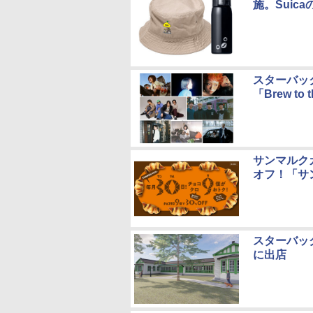
施。Sui
スターバック
「Brew to 
サンマルク
オフ！「サ
スターバッ
に出店