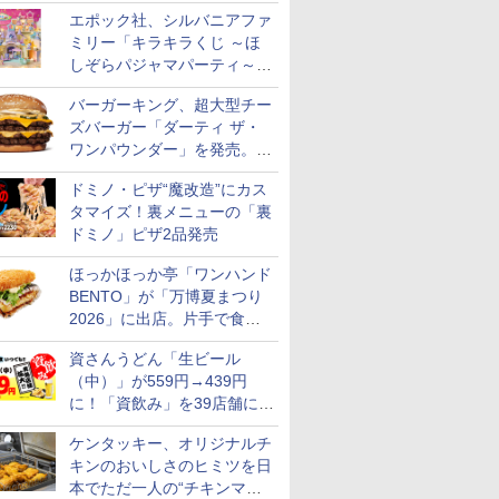
スステーキ」をお盆限定で追
エポック社、シルバニアファ
加
ミリー「キラキラくじ ～ほ
しぞらパジャマパーティ～」
を発売。人形/家具/建物など
バーガーキング、超大型チー
ズバーガー「ダーティ ザ・
ワンパウンダー」を発売。総
カロリー約1656kcal、総重量
ドミノ・ピザ“魔改造”にカス
約527g！
タマイズ！裏メニューの「裏
ドミノ」ピザ2品発売
ほっかほっか亭「ワンハンド
BENTO」が「万博夏まつり
2026」に出店。片手で食べ
られる海苔弁や和牛きんぴら
資さんうどん「生ビール
を販売
（中）」が559円→439円
に！「資飲み」を39店舗に拡
大
ケンタッキー、オリジナルチ
キンのおいしさのヒミツを日
本でただ一人の“チキンマイ