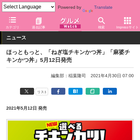
Powered by
Translate
グルメ Watch
店舗
弁当
ほっともっと
カテゴリ
過去記事
検索
Impressサイト
ニュース
ほっともっと、「ねぎ塩チキンかつ丼」「麻婆チ
キンかつ丼」5月12日発売
編集部：稲葉隆司
2021年4月30日 07:00
リスト
2021年5月12日 発売