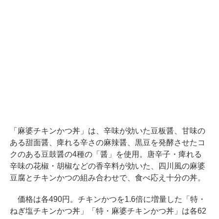
「麻婆チキンかつ丼」は、辛味が効いた豆板醤、甘味の
ある甜面醤、痺れる辛さの麻辣醤、黒豆を発酵させたコ
クのある豆鼓醤の4種の「醤」を使用。唐辛子・痺れる
辛味の花椒・胡椒などの香辛料が効いた、四川風の麻婆
豆腐とチキンかつの組み合わせで、食べ応え十分の丼。
価格は各490円。チキンかつを1.6倍に増量した「特・
ねぎ塩チキンかつ丼」「特・麻婆チキンかつ丼」は各62