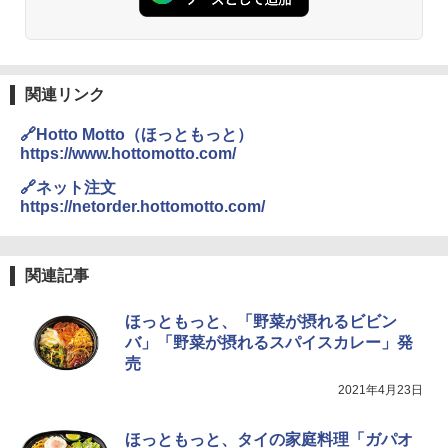
ル操作 コンパクト 一人暮らし 二人暮ら
パニー
し らくチン!（絶対湿度）センサー ノン
￥6,063
フライ調理 トースト スチームあたため
￥1,288
ワイドフラット庫内 簡単お手入れ
関連リンク
￥29,478
角ハイボール 350ml×24本 サントリー ウ
3
カップヌードル カップヌードルPRO シ
3
🔗Hotto Motto（ほっともっと）
イスキー ハイボール 缶
ーフードヌードル 高たんぱく&低糖質 さ
https://www.hottomotto.com/
らに塩分控えめ 78g×12個
[山善] スチームオーブンレンジ 省エネ
￥4,930
3
🔗ネット注文
高効率 15L 一人暮らし 二人暮らし スチ
￥2,880
https://netorder.hottomotto.com/
ーム調理 フラットテーブル トースト機
能 自動メニュー33種 簡単お手入れ ブラ
ック YRZ-WF150TV(B)
トリスウイスキー 4000ml サントリー 大
4
国分 tabete だし麺 千葉県産はまぐりだ
4
関連記事
容量 4リットル
￥26,130
し 塩らーめん 108g×10袋 保存食 備蓄
￥4,274
ほっともっと、「野菜が摂れるビビン
￥2,323
バ」「野菜が摂れるスパイスカレー」発
TOSHIBA(東芝) スチームオーブンレン
4
売
ジ 石窯ドーム ER-D80A(K) ブラック 25
0℃ 1段調理 フラットテーブル 電子レン
2021年4月23日
ジ 赤外線センサー ノンフライ調理 簡単
【数量限定】フロム・ザ・バレル モルト
5
カップヌードル レギュラー 日清食品 カ
5
お手入れ 小型 新生活 一人暮らし 二人暮
ウイスキー500ml アサヒ [ 日本 500ml ]
ップ麺 78g×20個
らし ファミリー
【中元 ギフト プレゼント 贈り物に】
ほっともっと、タイの家庭料理「ガパオ