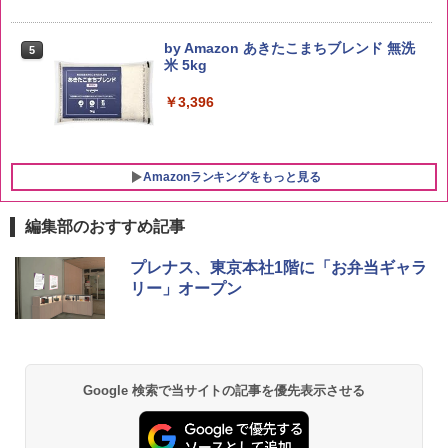
by Amazon あきたこまちブレンド 無洗
5
米 5kg
￥3,396
Amazonランキングをもっと見る
編集部のおすすめ記事
ブラックニッカ ニッカ Nikka ウィスキ
チキンラーメン どんぶり 85g×12個 日清
[山善] スチームオーブンレンジ 25L 一人
プレナス、東京本社1階に「お弁当ギャラ
1
1
1
ー4000ml ブラックニッカクリア ウヰス
食品 インスタント カップ麺
暮らし 二人暮らし フラットテーブル ス
リー」オープン
キー 【日本 アサヒ ウィスキー】 大容量
チーム調理 自動メニュー19種搭載 角皿
お得 4リットル
付き ブラック MRK-F250TSV(B)
￥1,939
￥4,358
￥22,800
Google 検索で当サイトの記事を優先表示させる
【公式】ブタメン とんこつ味 35g×15個
2
| 業務用 夜食 カップラーメン ミニカップ
角瓶 2700ml サントリー ウイスキー ハ
シャープ 過熱水蒸気 オーブンレンジ 23
麺 小腹 インスタント アウトドアにも ロ
2
2
イボール 大容量
L 1段調理 ブラック RE-WF232-B シンプ
ーリングストック 大人買い おやつカン