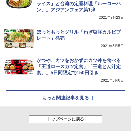
ライス」と台湾の定番料理「ルーローハ
￥3,475
￥34,546
￥4,402
ン」。アジアンフェア第1弾
2021年3月23日
シャープ ウォーターオーブン ヘルシオ
5
ほっともっとグリル「ねぎ塩豚カルビプ
AX-XJ1-B ブラック 30L 2段調理 コンベ
クション トースト機能
レート」発売
2021年5月5日
￥44,800
かつや、カツをおかずにカツ丼を食べる
「王道ロースカツ定食」「王道とん汁定
食」。5日間限定で150円引き
2021年5月6日
もっと関連記事を見る
トップページに戻る