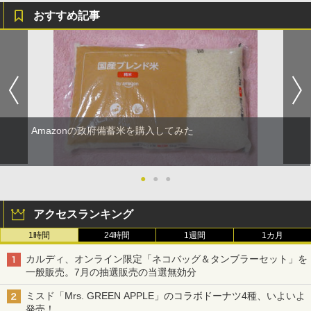
おすすめ記事
Amazonの政府備蓄米を購入してみた
●
●
●
アクセスランキング
1時間
24時間
1週間
1カ月
カルディ、オンライン限定「ネコバッグ＆タンブラーセット」を
一般販売。7月の抽選販売の当選無効分
ミスド「Mrs. GREEN APPLE」のコラボドーナツ4種、いよいよ
発売！