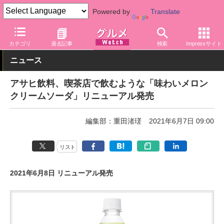
Powered by
Translate
グルメ Watch
飲料
炭酸飲料
カテゴリ
過去記事
検索
Impressサイト
ニュース
アサヒ飲料、喫茶店で飲むような「味わいメロン
クリームソーダ」リニューアル発売
編集部：重田渚瑳
2021年6月7日 09:00
リスト
2021年6月8日 リニューアル発売