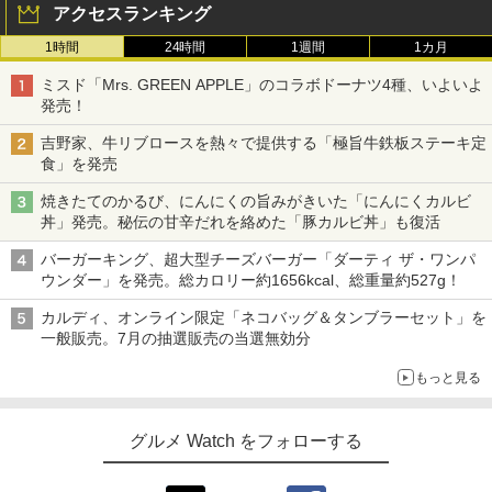
アクセスランキング
1時間
24時間
1週間
1カ月
ミスド「Mrs. GREEN APPLE」のコラボドーナツ4種、いよいよ
発売！
吉野家、牛リブロースを熱々で提供する「極旨牛鉄板ステーキ定
食」を発売
焼きたてのかるび、にんにくの旨みがきいた「にんにくカルビ
丼」発売。秘伝の甘辛だれを絡めた「豚カルビ丼」も復活
バーガーキング、超大型チーズバーガー「ダーティ ザ・ワンパ
ウンダー」を発売。総カロリー約1656kcal、総重量約527g！
カルディ、オンライン限定「ネコバッグ＆タンブラーセット」を
一般販売。7月の抽選販売の当選無効分
もっと見る
グルメ Watch をフォローする