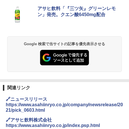
チキンラーメン どんぶり 85g×12個 日清
[山善] スチームオーブンレンジ 25L 一人
アサヒ飲料「『三ツ矢』グリーンレモ
1
1
食品 インスタント カップ麺
暮らし 二人暮らし フラットテーブル ス
ン」発売。クエン酸6450mg配合
チーム調理 自動メニュー19種搭載 角皿
付き ブラック MRK-F250TSV(B)
￥1,939
￥22,800
Google 検索で当サイトの記事を優先表示させる
【公式】ブタメン とんこつ味 35g×15個
2
| 業務用 夜食 カップラーメン ミニカップ
シャープ 過熱水蒸気 オーブンレンジ 26
麺 小腹 インスタント アウトドアにも ロ
2
L コンベクション 2段調理 ホワイト RE-
ーリングストック 大人買い おやつカン
SS26B-W
パニー
￥32,800
￥1,451
関連リンク
[山善] スチームオーブンレンジ 省エネ
カップヌードル レギュラー 日清食品 カ
3
3
🔗ニュースリリース
高効率 15L 一人暮らし 二人暮らし スチ
ップ麺 78g×20個
https://www.asahiinryo.co.jp/company/newsrelease/20
ーム調理 フラットテーブル トースト機
21/pick_0603.html
能 自動メニュー33種 簡単お手入れ ブラ
￥3,475
ック YRZ-WF150TV(B)
🔗アサヒ飲料株式会社
https://www.asahiinryo.co.jp/index.psp.html
￥26,130