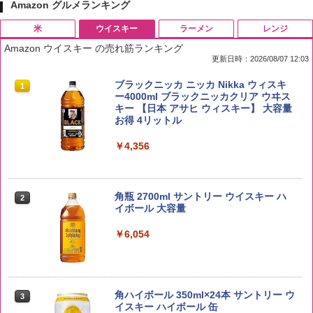
Amazon グルメランキング
米
ウイスキー
ラーメン
レンジ
Amazon ウイスキー の売れ筋ランキング
更新日時：2026/08/07 12:03
by Amazon 国産ブレンド米 精米 5kg
ブラックニッカ ニッカ Nikka ウィスキ
1
1
ー4000ml ブラックニッカクリア ウヰス
キー 【日本 アサヒ ウィスキー】 大容量
￥2,650
お得 4リットル
￥4,356
野沢農産 無洗米 青い流るる コシヒカリ
2
5kg 長野県産 令和7年産
角瓶 2700ml サントリー ウイスキー ハ
2
イボール 大容量
￥3,980
￥6,054
by Amazon あきたこまちブレンド 無洗
3
米 5kg
角ハイボール 350ml×24本 サントリー ウ
3
イスキー ハイボール 缶