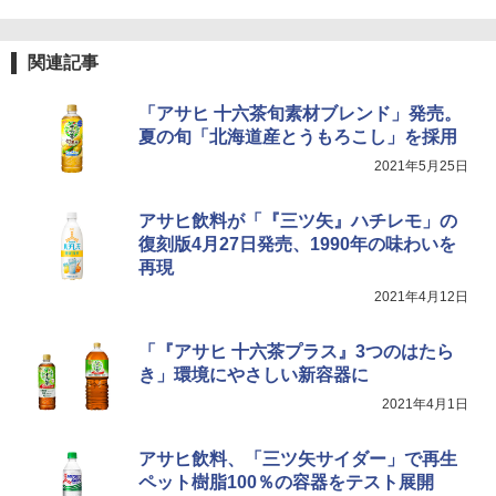
カップヌードル カップヌードルPRO シ
4
ーフードヌードル 高たんぱく&低糖質 さ
関連記事
TOSHIBA(東芝) スチームオーブンレン
らに塩分控えめ 78g×12個
4
ジ 石窯ドーム ER-D80A(K) ブラック 25
0℃ 1段調理 フラットテーブル 電子レン
￥3,248
「アサヒ 十六茶旬素材ブレンド」発売。
ジ 赤外線センサー ノンフライ調理 簡単
夏の旬「北海道産とうもろこし」を採用
お手入れ 小型 新生活 一人暮らし 二人暮
らし ファミリー
2021年5月25日
国分 tabete だし麺 千葉県産はまぐりだ
5
￥34,546
し 塩らーめん 108g×10袋 保存食 備蓄
アサヒ飲料が「『三ツ矢』ハチレモ」の
復刻版4月27日発売、1990年の味わいを
￥2,323
再現
シャープ ウォーターオーブン ヘルシオ
5
2021年4月12日
AX-XJ1-B ブラック 30L 2段調理 コンベ
クション トースト機能
「『アサヒ 十六茶プラス』3つのはたら
￥44,800
き」環境にやさしい新容器に
2021年4月1日
アサヒ飲料、「三ツ矢サイダー」で再生
ペット樹脂100％の容器をテスト展開