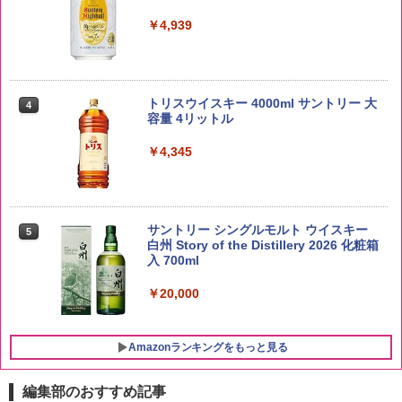
￥3,396
￥4,939
by Amazon 新潟県産 新潟のお米 無洗米
4
5kg
トリスウイスキー 4000ml サントリー 大
4
容量 4リットル
￥3,274
￥4,345
【在庫処分価格】ももたろう印 無洗米 5
5
kg 業務用 お米マイスターブレンド
サントリー シングルモルト ウイスキー
5
白州 Story of the Distillery 2026 化粧箱
入 700ml
￥2,680
￥20,000
Amazonランキングをもっと見る
編集部のおすすめ記事