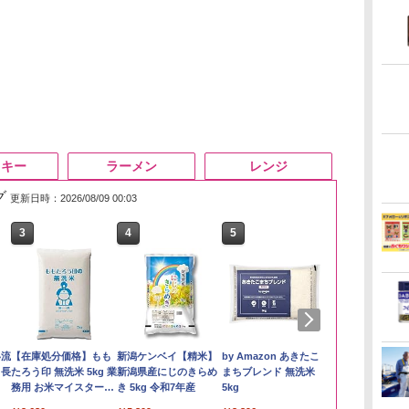
スキー
ラーメン
レンジ
グ
更新日時：2026/08/09 00:03
3
4
5
6
い流
【在庫処分価格】もも
新潟ケンベイ【精米】
by Amazon あきたこ
by Amazon
 長
たろう印 無洗米 5kg 業
新潟県産にじのきらめ
まちブレンド 無洗米
新潟のお米 無洗
務用 お米マイスターブ
き 5kg 令和7年産
5kg
￥3,274
レンド