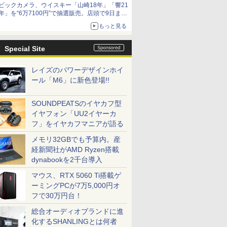
ビックカメラ、ウイスキー「山崎18年」「響21
年」を“6万7100円”で抽選販売。店頭で9日まで
受付
もっと見る
Special Site
レイズのパワーデザインホイ
ール「M6」に新色登場!!
SOUNDPEATSのイヤカフ型
イヤフォン「UU2イヤーカ
フ」をイヤカフマニアが語る
メモリ32GBでも予算内。産
経新聞社がAMD Ryzen搭載
dynabookを2千台導入
マウス、RTX 5060 Ti搭載ゲ
ーミングPCが7万5,000円オ
フで30万円台！
総合オーディオブランドに進
化するSHANLINGとは何者