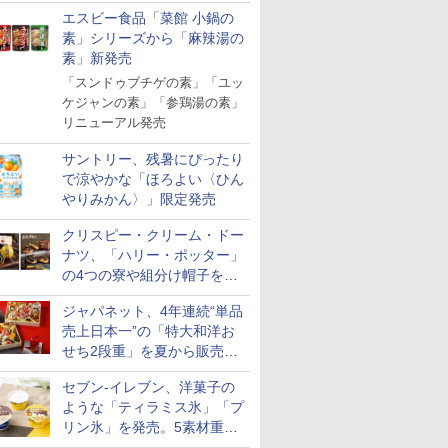
「Fisherman's Academy」を
￥3,300
￥3,893
￥5,780
米 単一原料
エスビー食品「菜館 小鍋の
実施中
米 (5kg×2
素」シリーズから「麻辣湯の
素」新発売
「スンドゥブチゲの素」「ユッ
ケジャンの素」「参鶏湯の素」
7
7
7
8
8
8
9
9
9
10
10
10
リニューアル発売
サントリー、残暑にぴったり
で涼やかな「ほろよい〈ひん
やりみかん〉」限定発売
クリスピー・クリーム・ドー
ジナル ブ
ル レギュ
 オーブン
【数量限定】フロム・
マルちゃん マルちゃん
日立 過熱水蒸気 オーブ
サントリー シングルモ
カップヌードル パクチ
コンフィー(COMFEE')
ティーチャーズ ハイラ
日清麺職人 醤油 [丸大
ER-D70B-W ホワイト
ジムビーム 4
人気 カップ
ER-D300
ナツ、「ハリー・ポッター」
キー 4リ
 カップ麺
ム ビスト
ザ・バレル モルトウイ
ZUBAAAN! 横浜家系
ンレンジ ヘルシーシェ
ルト ウイスキー 山崎
ー香るトムヤムクンヌ
スチームオーブンレン
ンドクリーム 4000ml
豆醤油使用 豊かな旨味
石窯ドーム オーブンレ
ントリー 
詰め合わせ 
ブラック)
の4つの寮や組分け帽子をイ
大容量
 30L 2
スキー500ml アサヒ [
醤油豚骨 3食パック
フ 30L MRO-W1C K フ
Story of the Distillery
ードル [世界三大スー
ジ 25L フラットテーブ
サントリー スコッチ
とコク] 日清食品 カッ
ンジ 26L
イスキー 
個アソート
過熱水蒸気
メージしたドーナツなど発売
リル 高精
日本 500ml ]【中元 ギ
130g×3食
ロストブラック 熱風コ
2026 化粧箱入 700ml
プ] 日清食品 カップ麺
ル 発酵・トースト機能
ウイスキー 4リットル
プ麺 87g ×12個
国 大容量 
ンジ 30L
￥4,402
￥341
￥49,718
￥23,000
￥2,594
￥19,780
￥6,395
￥1,552
￥27,825
￥6,176
￥2,180
￥56,800
ジャパネット、4年連続“単品
ピードセン
フト プレゼント 贈り物
ンベクション 2段式 W
75g×12個
オートメニュー23種 オ
大容量
売上日本一”の「特大和洋お
 スマホ連
に】
スキャン［メーカー保
ーブン～250℃ レンジ
E-
証1年／お手入れ簡単設
せち2段重」を夏から販売。
~1000W高出力 全国対
計］
応 ヘルツフリー カップ
73品・年越しそば付き
スチーム調理 予熱対応
セブン-イレブン、洋菓子の
自動脱臭 消音モード
ような「ティラミス氷」「プ
【2年メーカー保証】
リン氷」を発売。5素材重ね
ブラック CF-EA261-
と2層仕立ての濃厚な味わい