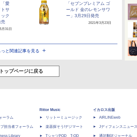
、「愛
「セブンプレミアム ゴ
イトサ
ールド 金のレモンサワ
ミック
ー」3月29日発売
発売
2021年3月23日
年5月31日
もっと関連記事を見る
トップページに戻る
Rittor Music
イカロス出版
dフォーラム
リットーミュージック
AIRLINEweb
ップ担当者フォーラム
楽器探そう!デジマート
Jディフェンスニュー
ness Library
TシャツPOD T-OD
通訳翻訳ジャーナル