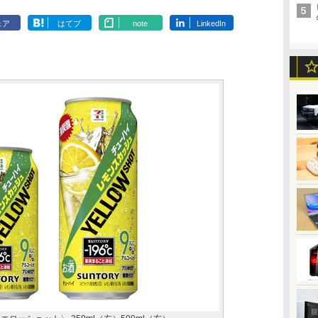
ェア
はてブ
note
LinkedIn