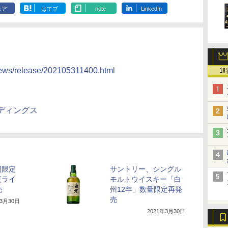
ェア
はてブ
note
LinkedIn
ews/release/202105311400.html
1
ディングス
間限定
サントリー、シングル
夏ライ
モルトウイスキー「白
売
州12年」数量限定再発
売
年3月30日
2021年3月30日