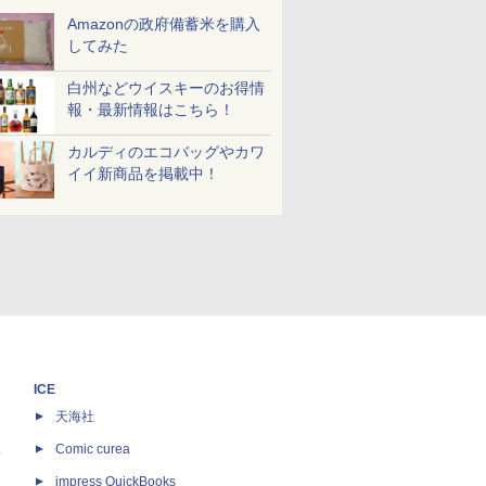
Amazonの政府備蓄米を購入
してみた
白州などウイスキーのお得情
報・最新情報はこちら！
カルディのエコバッグやカワ
イイ新商品を掲載中！
ICE
天海社
ス
Comic curea
impress QuickBooks