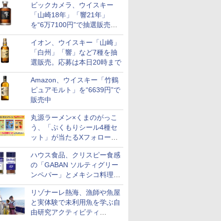
ビックカメラ、ウイスキー
も登場
「山崎18年」「響21年」
を“6万7100円”で抽選販売。
店頭で9日まで受付
イオン、ウイスキー「山崎」
「白州」「響」など7種を抽
選販売。応募は本日20時まで
Amazon、ウイスキー「竹鶴
ピュアモルト」を“6639円”で
販売中
丸源ラーメン×くまのがっこ
7
8
9
10
う、「ぷくもりシール4種セ
ット」が当たるXフォロー＆
リポストキャンペーン実施
ハウス食品、クリスピー食感
の「GABAN ソルティグリー
ンペパー」とメキシコ料理に
合う「GABAN チポトレペパ
リゾナーレ熱海、漁師や魚屋
 新潟県産
新潟県産新之助 無洗米
フクテイライス【白
新潟県産コシヒカリ (5
新米予約 
ー」発売
米 5kg
5kg 令和7年産
米】北東北産 お米 米
㎏) 精米 令和7年産 お
【家計お助
と実体験で未利用魚を学ぶ自
あきたこまち 令和7年
米のたかさか
10kg 令
由研究アクティビティ
￥2,772
産 (5kg)
産 あきた