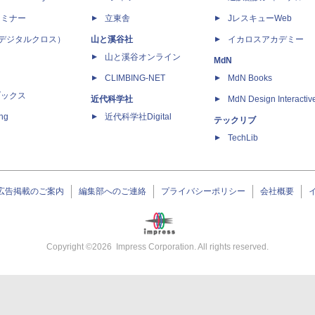
セミナー
立東舎
JレスキューWeb
 X（デジタルクロス）
山と溪谷社
イカロスアカデミー
山と溪谷オンライン
MdN
CLIMBING-NET
MdN Books
ブックス
近代科学社
MdN Design Interactiv
ing
近代科学社Digital
テックリブ
TechLib
広告掲載のご案内
編集部へのご連絡
プライバシーポリシー
会社概要
Copyright ©
2026
Impress Corporation. All rights reserved.