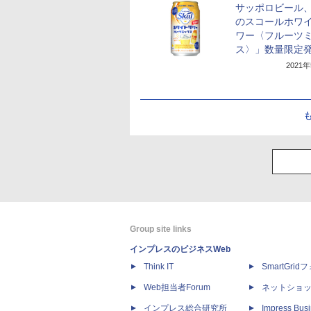
サッポロビール
のスコールホワ
ワー〈フルーツ
ス〉」数量限定
2021
Group site links
インプレスのビジネスWeb
Think IT
SmartGri
Web担当者Forum
ネットショ
インプレス総合研究所
Impress Busi