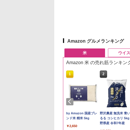
Amazon グルメランキング
米
ウイ
Amazon 米 の売れ筋ランキン
10
1
2
県産コシヒカリ (5
新米予約 令和8年産
by Amazon 国産ブレ
野沢農産 無洗米 青
 精米 令和7年産 お
【家計お助け米】米
ンド米 精米 5kg
るる コシヒカリ 5kg
たかさか
10kg 令和8年産 秋田県
野県産 令和7年産
￥2,650
産 あきたこまち 厳選