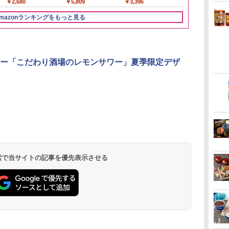
￥2,680
￥5,809
￥3,396
mazonランキングをもっと見る
3
3
3
4
4
4
5
5
5
6
6
6
ー「こだわり酒場のレモンサワー」夏季限定デザ
リ
ん
 オ
角ハイボール
国分 tabete だし麺 千
[山善] スチームオーブ
トリスウイスキー
カップヌードル カップ
TOSHIBA(東芝) スチ
サントリー シングルモ
カップヌードル カップ
シャープ ウォーターオ
甲州韮崎 オリ
カップヌード
パナソニック
ボー
業務
350ml×24本 サントリ
葉県産はまぐりだし 塩
ンレンジ 省エネ 高効率
4000ml サントリー 大
ヌードルPRO シーフー
ームオーブンレンジ 石
ルト ウイスキー 白州
ヌードルPRO しょうゆ
ーブン ヘルシオ AX-
レンド ウイス
ラー 日清食品
レンジ スチー
メン
0L
ー ウイスキー ハイボー
らーめん 108g×10袋 保
15L 一人暮らし 二人暮
容量 4リットル
ドヌードル 高たんぱく
窯ドーム ER-D80A(K)
Story of the Distillery
高たんぱく&低糖質 さ
XJ1-B ブラック 30L 2
ットル 日本 
78g×20個
ロ 最高峰モデル
イン
ョ
ル 缶
存食 備蓄
らし スチーム調理 フラ
&低糖質 さらに塩分控
ブラック 250℃ 1段調
2026 化粧箱入 700ml
らに塩分控えめ
段調理 コンベクション
4000ml 4L
段 おまかせグ
 検索で当サイトの記事を優先表示させる
￥4,927
￥2,323
￥26,800
￥4,274
￥3,248
￥34,546
￥19,860
￥2,885
￥44,800
￥3,725
￥3,475
￥116,700
に
簡単
ットテーブル トースト
えめ 78g×12個
理 フラットテーブル
75g×12個
トースト機能
細・64眼ス
ク
ッ
機能 自動メニュー33種
電子レンジ 赤外線セン
サー 時短料理
パ
簡単お手入れ グレー
サー ノンフライ調理
携 ブラック N
ン
YRZ-WF150TV(H)
簡単お手入れ 小型 新
UBS10D-K
ミリ
生活 一人暮らし 二人
量
暮らし ファミリー