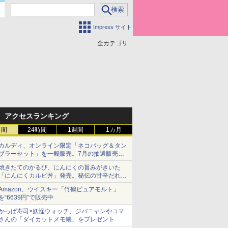
Impress サイト
全カテゴリ
アクセスランキング
時間
24時間
1週間
1カ月
カルディ、オンライン限定「ネコバッグ＆タン
ブラーセット」を一般販売。7月の抽選販売の
当選無効分
焼きたてのかるび、にんにくの旨みがきいた
「にんにくカルビ丼」発売。秘伝の甘辛だれを
絡めた「豚カルビ丼」も復活
Amazon、ウイスキー「竹鶴ピュアモルト」
を“6639円”で販売中
かっぱ寿司×妖怪ウォッチ、ジバニャンやコマ
さんの「ダイカットメモ帳」をプレゼント