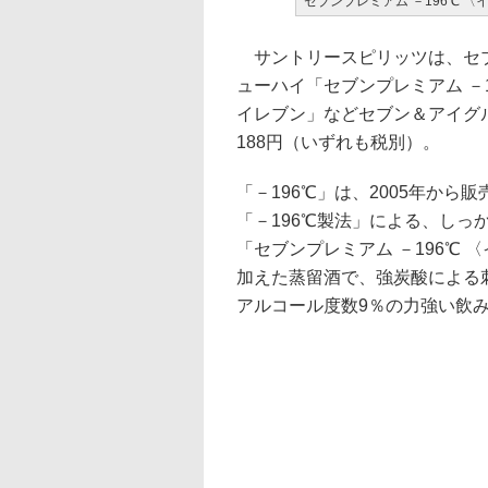
セブンプレミアム －196℃ 〈イ
サントリースピリッツは、セブ
ューハイ「セブンプレミアム －
イレブン」などセブン＆アイグルー
188円（いずれも税別）。
「－196℃」は、2005年か
「－196℃製法」による、し
「セブンプレミアム －196℃
加えた蒸留酒で、強炭酸による
アルコール度数9％の力強い飲