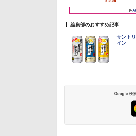
893
￥5,780
￥3,980
米 単一原料米100％ 白
米 (5kg×2袋)
A
編集部のおすすめ記事
10
10
10
1
1
1
2
2
2
サントリ
イン
ーチャーズ ハイラ
麺職人 醤油 [丸大
-D70B-W ホワイト
ジムビーム 4000ml サ
人気 カップ麺 12種類
ER-D3000B-K(グラン
ブラックニッカ ニッカ
チキンラーメン どんぶ
【セット買い】[山善]
角瓶 2700ml サント
【公式】ブタメン と
シャープ 過熱水蒸気
クリーム 4000ml
油使用 豊かな旨味
ドーム オーブンレ
ントリー バーボン ウ
詰め合わせ セット 12
ブラック) 石窯ドーム
Nikka ウィスキー
り 85g×12個 日清食品
スチームオーブンレン
ー ウイスキー ハイ
こつ味 35g×15個 | 
ーブンレンジ RE-
トリー スコッチ
ク] 日清食品 カッ
26L
イスキー アメリカ合衆
個アソート
過熱水蒸気オーブンレ
4000ml ブラックニッ
インスタント カップ麺
ジ 25L 一人暮らし 二人
ル 大容量
用 夜食 カップラー
SS10Z-W ホワイト 3
スキー 4リットル
87g ×12個
国 大容量 4リットル
ンジ 30L
カクリア ウヰスキー
暮らし フラットテーブ
ミニカップ麺 小腹 
2段 調理 コンベクシ
Google
395
552
,825
￥6,176
￥2,180
￥56,800
￥4,358
￥1,939
￥30,280
￥6,055
￥1,288
￥44,367
量
【日本 アサヒ ウィスキ
ル スチーム調理 自動メ
スタント アウトドア
ン 250℃ 連続加熱 
ー】 大容量 お得 4リッ
ニュー19種搭載 角皿付
も ローリングストッ
お手入れ ホワイトバ
トル
き ブラック MRK-
大人買い おやつカン
クライト液晶 らくチ
F250TSV(B) + 炊飯器
ニー
ン！（絶対湿度）セ
一人暮らし 5.5合 3種類
サー 時短料理 ファ
炊き分け機能 マイコン
ー 大型レンジ 大容
式 低温調理 無洗米モー
ド 保温 予約機能 ブラ