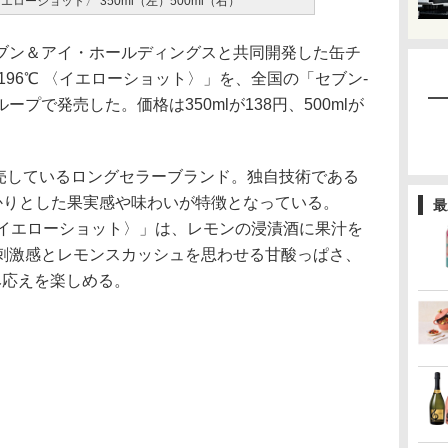
エローショット〉 350ml（左）500ml（右）
ン＆アイ・ホールディングスと共同開発した缶チ
196℃ 〈イエローショット〉」を、全国の「セブン-
プで発売した。価格は350mlが138円、500mlが
ら販売しているロングセラーブランド。独自技術である
っかりとした果実感や味わいが特徴となっている。
最
 〈イエローショット〉」は、レモンの浸漬酒に果汁を
刺激感とレモンスカッシュを思わせる甘酸っぱさ、
み応えを楽しめる。