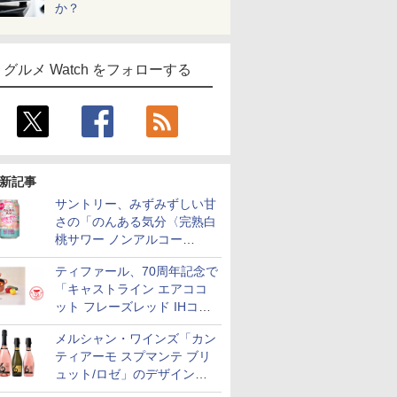
か？
グルメ Watch をフォローする
新記事
サントリー、みずみずしい甘
さの「のんある気分〈完熟白
桃サワー ノンアルコー
ル〉」限定発売
ティファール、70周年記念で
「キャストライン エアココ
ット フレーズレッド IHココ
ット鍋 24cm」数量限定発売
メルシャン・ワインズ「カン
ティアーモ スプマンテ ブリ
ュット/ロゼ」のデザインを
リニューアル。ハーフボトル