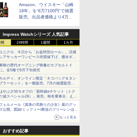
BK
Amazon、ウイスキー「山崎
18年」を“6万7100円”で抽選
販売。出品者価格より4万
9700円以上お得
Impress Watchシリーズ 人気記事
時間
24時間
1週間
1カ月
ユニクロ、今日から「お盆特別セール」。涼感
シアサッカーワンピース待望値下げ、撥水ギア
ショーツは1990円に
東映の歴代オープニング映像がカプセルトイ
に。全5種で8月下旬発売
カルディ、オンライン限定「ネコバッグ＆タン
ブラーセット」を一般販売。7月の抽選販売の
当選無効分
はやぶさ50％オフの「新幹線eチケット（トク
だ値スペシャル28）」発売。秋冬乗車分、えき
ねっと限定
フェルメール《真珠の耳飾りの少女》展のグッ
ズ公開。図録/ミッフィー/葬送のフリーレンほ
か、注目ブランドコラボが実現
もっと見る
おすすめ記事