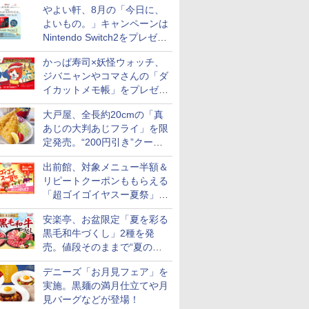
やよい軒、8月の「今日に、
付き
よいもの。」キャンペーンは
Nintendo Switch2をプレゼン
ト
かっぱ寿司×妖怪ウォッチ、
ジバニャンやコマさんの「ダ
イカットメモ帳」をプレゼン
ト
大戸屋、全長約20cmの「真
あじの大判あじフライ」を限
定発売。“200円引き”クーポ
ンも配信
出前館、対象メニュー半額＆
リピートクーポンももらえる
「超ゴイゴイヤスー夏祭」を
実施
安楽亭、お盆限定「夏を彩る
黒毛和牛づくし」2種を発
売。値段そのままで“夏の巻
き野菜”付き
デニーズ「お月見フェア」を
実施。黒麺の満月仕立てや月
見バーグなどが登場！