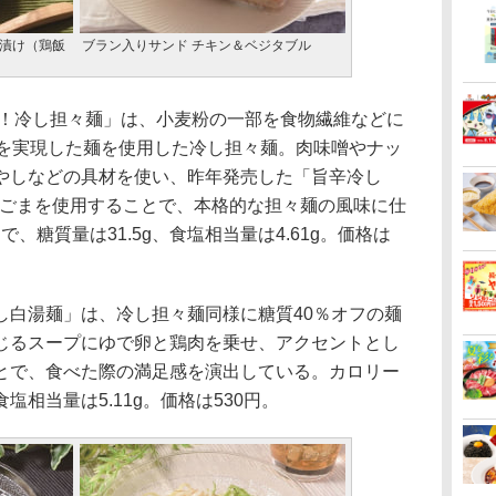
茶漬け（鶏飯
ブラン入りサンド チキン＆ベジタブル
ク！冷し担々麺」は、小麦粉の一部を食物繊維などに
フを実現した麺を使用した冷し担々麺。肉味噌やナッ
やしなどの具材を使い、昨年発売した「旨辛冷し
りごまを使用することで、本格的な担々麺の風味に仕
lで、糖質量は31.5g、食塩相当量は4.61g。価格は
し白湯麺」は、冷し担々麺同様に糖質40％オフの麺
じるスープにゆで卵と鶏肉を乗せ、アクセントとし
とで、食べた際の満足感を演出している。カロリー
、食塩相当量は5.11g。価格は530円。