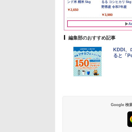
県産にじのきらめ
【家計お助け米】米
ンド米 精米 5kg
るる コシヒカリ 5kg
5kg 令和7年産
10kg 令和8年産 秋田県
野県産 令和7年産
￥2,650
産 あきたこまち 厳選
056
￥5,780
￥3,980
米 単一原料米100％ 白
米 (5kg×2袋)
A
編集部のおすすめ記事
10
10
10
1
1
1
2
2
2
KDDI
ると「P
ビーム 4000ml サ
プヌードル パクチ
D3000B-K(グラン
ブラックニッカ ウイス
人気 カップ麺 12種類
ER-D70B-W ホワイト
ブラックニッカ ニッカ
チキンラーメン どんぶ
[山善] スチームオーブ
角瓶 2700ml サント
【公式】ブタメン と
シャープ 過熱水蒸気
リー バーボン ウ
るトムヤムクンヌ
ック) 石窯ドーム
キー4000ml ブラック
詰め合わせ セット 12
石窯ドーム オーブンレ
Nikka ウィスキー
り 85g×12個 日清食品
ンレンジ 25L 一人暮ら
ー ウイスキー ハイ
こつ味 35g×15個 | 
ーブンレンジ 23L 1
キー アメリカ合衆
ル [世界三大スー
水蒸気オーブンレ
ニッカ リッチブレンド
個アソート
ンジ 26L
4000ml ブラックニッ
インスタント カップ麺
し 二人暮らし フラット
ル 大容量
用 夜食 カップラー
調理 ブラック RE-
大容量 4リットル
 日清食品 カップ麺
30L
【ウイスキー 日本】
カクリア ウヰスキー
テーブル スチーム調理
ミニカップ麺 小腹 
WF232-B シンプル
Google
177
594
,800
￥6,359
￥2,280
￥27,045
￥4,358
￥1,939
￥22,800
￥6,063
￥1,288
￥29,480
×12個
【日本 アサヒ ウィスキ
自動メニュー19種搭載
スタント アウトドア
コンパクト 一人暮ら
ー】 大容量 お得 4リッ
角皿付き ブラック
も ローリングストッ
二人暮らし らくチン
トル
MRK-F250TSV(B)
大人買い おやつカン
（絶対湿度）センサ
ニー
ノンフライ調理 トー
ト スチームあたため
イドフラット庫内 簡