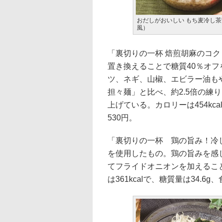
おだしがおいしい もち麦冷し
風）
「裏切りの一杯 焙煎胡麻のコ
置き換えることで糖質40％オ
ツ、ネギ、山椒、エビラー油も
担々麺」と比べ、約2.5倍の練
上げている。カロリーは454kca
530円。
「裏切りの一杯 鶏の旨み！冷
を使用したもの。鶏の旨みを感
てフライドオニオンを加えるこ
は361kcalで、糖質量は34.6g