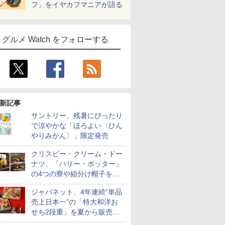
フ」をイヤカフマニアが語る
グルメ Watch をフォローする
新記事
サントリー、残暑にぴったり
で涼やかな「ほろよい〈ひん
やりみかん〉」限定発売
クリスピー・クリーム・ドー
ナツ、「ハリー・ポッター」
の4つの寮や組分け帽子をイ
メージしたドーナツなど発売
ジャパネット、4年連続“単品
売上日本一”の「特大和洋お
せち2段重」を夏から販売。
73品・年越しそば付き