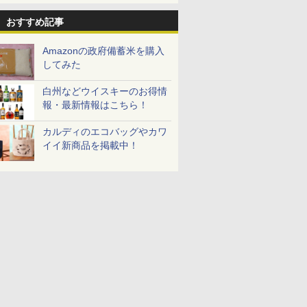
お米 米
5kg 令和7年産
㎏) 精米 令和7年産 お
新潟県産にじのきらめ
【家計お助
令和7年
米のたかさか
き 5kg 令和7年産
10kg 令
おすすめ記事
￥3,261
産 あきた
￥3,893
￥3,056
￥5,780
米 単一原料
Amazonの政府備蓄米を購入
米 (5kg×2
してみた
白州などウイスキーのお得情
報・最新情報はこちら！
7
7
7
8
8
8
9
9
9
10
10
10
カルディのエコバッグやカワ
イイ新商品を掲載中！
シングルモ
マルちゃん
 オーブン
甲州韮崎 オリジナル ブ
カップヌードル レギュ
日立 過熱水蒸気 オーブ
ティーチャーズ ハイラ
日清麺職人 醤油 [丸大
コンフィー(COMFEE')
ジムビーム 4000ml サ
カップヌードル パクチ
ER-D3000B-K(グラン
ブラックニ
人気 カップ
ER-D70B
ー 白州
 横浜家系
ム ビスト
レンド ウイスキー 4リ
ラー 日清食品 カップ麺
ンレンジ 大容量 31L
ンドクリーム 4000ml
豆醤油使用 豊かな旨味
スチームオーブンレン
ントリー バーボン ウ
ー香るトムヤムクンヌ
ブラック) 石窯ドーム
キー4000
詰め合わせ 
石窯ドーム
istillery
パック
 おまかせグ
ットル 日本 大容量
78g×20個
MRO-S8C K ブラック
サントリー スコッチ ウ
とコク] 日清食品 カッ
ジ 25L フラットテーブ
イスキー アメリカ合衆
ードル [世界三大スー
過熱水蒸気オーブンレ
ニッカ リ
個アソート
ンジ 26L
700ml
64眼スピ
4000ml 4L
保証1年 お手入れ簡単
イスキー 4リットル 大
プ麺 87g ×12個
ル 発酵・トースト機能
国 大容量 4リットル
プ] 日清食品 カップ麺
ンジ 30L
【ウイスキ
￥3,725
￥3,475
￥39,439
￥6,395
￥1,552
￥19,780
￥6,177
￥2,594
￥49,800
￥6,359
￥2,280
￥27,045
 ブラック
重量センサー 250℃1段
容量
オートメニュー23種 オ
75g×12個
式ワイドオーブン ヘル
ーブン～250℃ レンジ
シーシェフ
~1000W高出力 全国対
応 ヘルツフリー カップ
スチーム調理 予熱対応
自動脱臭 消音モード