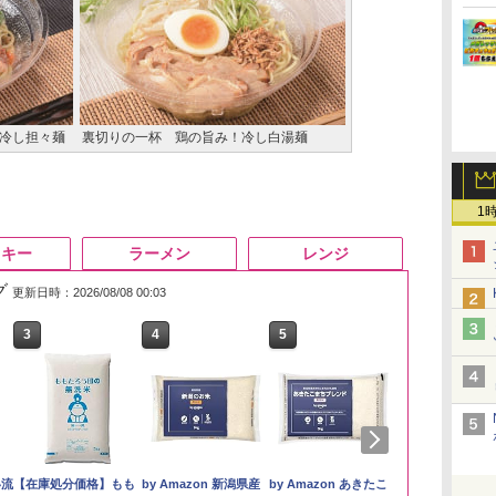
！冷し担々麺
裏切りの一杯 鶏の旨み！冷し白湯麺
1
スキー
ラーメン
レンジ
グ
更新日時：2026/08/08 00:03
3
4
5
6
い流
【在庫処分価格】もも
by Amazon 新潟県産
by Amazon あきたこ
フクテイライ