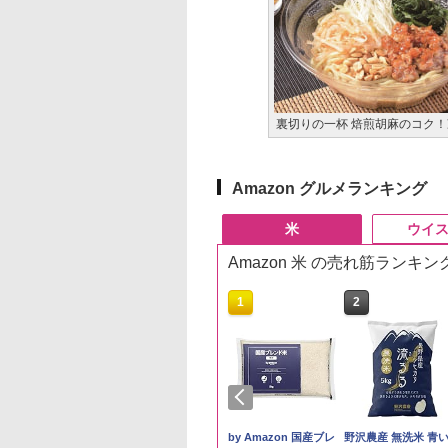
裏切りの一杯 焙煎胡麻のコク
Amazon グルメランキング
米
ウイ
Amazon 米 の売れ筋ランキン
10
1
2
ケンベイ【精米】
新米予約 令和8年産
by Amazon 国産ブレ
野沢農産 無洗米 青