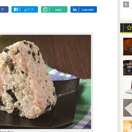
ェア
はてブ
note
LinkedIn