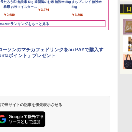
 長
たろう印 無洗米 5kg 業
新潟のお米 無洗米 5kg
まちブレンド 無洗米
米】北東北産 
務用 お米マイスターブ
5kg
あきたこまち 
￥3,274
レンド
産 (5kg)
￥2,680
￥3,396
￥3,300
mazonランキングをもっと見る
3
3
3
4
4
4
5
5
5
6
6
6
、ローソンのマチカフェドリンクをau PAYで購入す
ontaポイント」プレゼント
リ
ん
 オ
角ハイボール
カップヌードル カップ
[山善] スチームオーブ
トリスウイスキー
国分 tabete だし麺 千
TOSHIBA(東芝) スチ
【数量限定】フロム・
カップヌードル カップ
シャープ ウォーターオ
サントリー 
マルちゃん 
パナソニック
ボー
業務
段
350ml×24本 サントリ
ヌードルPRO シーフー
ンレンジ 省エネ 高効率
4000ml サントリー 大
葉県産はまぐりだし 塩
ームオーブンレンジ 石
ザ・バレル モルトウイ
ヌードルPRO しょうゆ
ーブン ヘルシオ AX-
ルト ウイスキ
ZUBAAAN!
レンジ スチー
メン
ー ウイスキー ハイボー
ドヌードル 高たんぱく
15L 一人暮らし 二人暮
容量 4リットル
らーめん 108g×10袋 保
窯ドーム ER-D80A(K)
スキー500ml アサヒ [
高たんぱく&低糖質 さ
XJ1-B ブラック 30L 2
Story of the D
醤油豚骨 3食
ロ 30L 2段
イン
操作
ル 缶
&低糖質 さらに塩分控
らし スチーム調理 フラ
存食 備蓄
ブラック 250℃ 1段調
日本 500ml ]【中元 ギ
らに塩分控えめ
段調理 コンベクション
2026 化粧箱入 
130g×3食
リル 高精細・
 検索で当サイトの記事を優先表示させる
￥4,930
￥2,880
￥26,130
￥4,274
￥2,323
￥34,546
￥4,402
￥3,103
￥44,800
￥19,860
￥341
￥91,000
に
し
えめ 78g×12個
ットテーブル トースト
理 フラットテーブル
フト プレゼント 贈り
75g×12個
トースト機能
ードセンサー
ク
!
機能 自動メニュー33種
電子レンジ 赤外線セン
物に】
NE-BS9D-K
パ
ー
簡単お手入れ ブラック
サー ノンフライ調理
ス
YRZ-WF150TV(B)
簡単お手入れ 小型 新
 ワ
生活 一人暮らし 二人
単
暮らし ファミリー