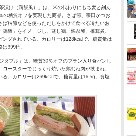
し茶漬け（鶏飯風）」は、米の代わりにもち麦と刻ん
0％の糖質オフを実現した商品。さば節、宗田かつお
さば枯節などを使っただしをかけて食べる冷たいお
「鶏飯」をイメージし、蒸し鶏、錦糸卵、椎茸煮、
ングされている。カロリーは128kcalで、糖質量は
格は399円。
ジタブル」は、糖質30％オフのブラン入り食パンし
、ロースターでじっくり焼いた鶏むね肉が挟まれ、
。カロリーは269kcalで、糖質量は16.5g、食塩