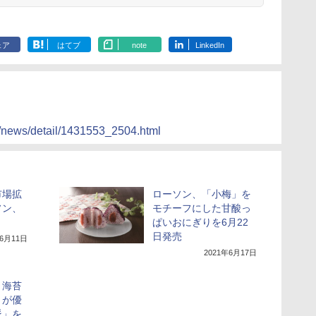
ェア
はてブ
note
LinkedIn
/news/detail/1431553_2504.html
市場拡
ローソン、「小梅」を
ソン、
モチーフにした甘酸っ
ぱいおにぎりを6月22
日発売
年6月11日
2021年6月17日
、海苔
」が優
派」を