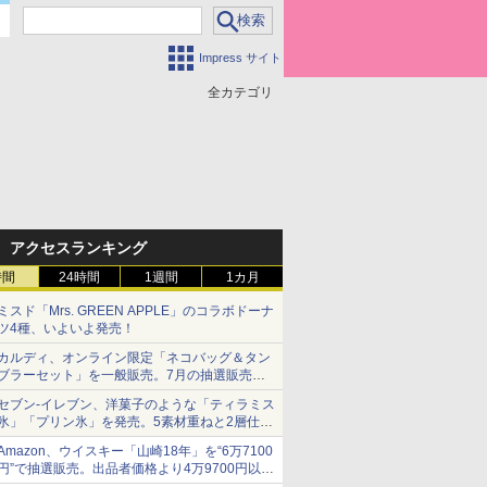
Impress サイト
全カテゴリ
アクセスランキング
時間
24時間
1週間
1カ月
ミスド「Mrs. GREEN APPLE」のコラボドーナ
ツ4種、いよいよ発売！
カルディ、オンライン限定「ネコバッグ＆タン
ブラーセット」を一般販売。7月の抽選販売の
当選無効分
セブン-イレブン、洋菓子のような「ティラミス
氷」「プリン氷」を発売。5素材重ねと2層仕立
ての濃厚な味わい
Amazon、ウイスキー「山崎18年」を“6万7100
円”で抽選販売。出品者価格より4万9700円以上
お得