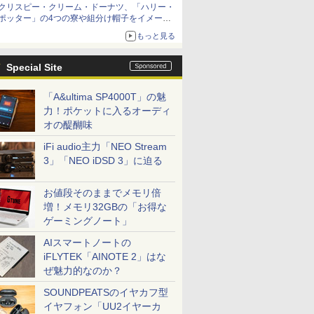
クリスピー・クリーム・ドーナツ、「ハリー・
ポッター」の4つの寮や組分け帽子をイメージ
したドーナツなど発売
もっと見る
Special Site
「A&ultima SP4000T」の魅
力！ポケットに入るオーディ
オの醍醐味
iFi audio主力「NEO Stream
3」「NEO iDSD 3」に迫る
お値段そのままでメモリ倍
増！メモリ32GBの「お得な
ゲーミングノート」
AIスマートノートの
iFLYTEK「AINOTE 2」はな
ぜ魅力的なのか？
SOUNDPEATSのイヤカフ型
イヤフォン「UU2イヤーカ