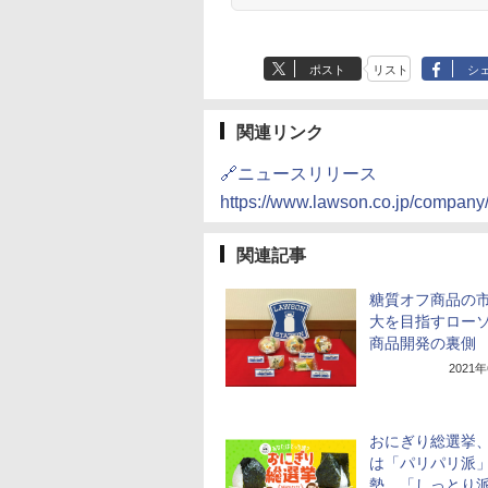
お手入れ
ポスト
リスト
シ
関連リンク
🔗ニュースリリース
https://www.lawson.co.jp/company
関連記事
糖質オフ商品の
大を目指すロー
商品開発の裏側
2021
おにぎり総選挙
は「パリパリ派
勢。「しっとり