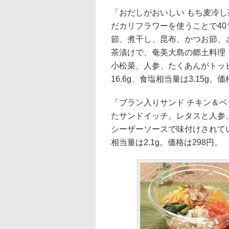
「おだしがおいしい もち麦冷
だカリフラワーを使うことで4
節、煮干し、昆布、かつお節、
茶漬けで、奄美大島の郷土料理
小松菜、人参、たくあんがトッピ
16.6g、食塩相当量は3.15g。価
「ブラン入りサンド チキン＆ベ
たサンドイッチ。レタスと人参
シーザーソースで味付けされている
相当量は2.1g。価格は298円。