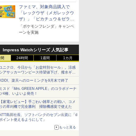
ファミマ、対象商品購入で
「レックウザ（メガレックウ
ザ）」「ピカチュウ＆ゼラオ
ラ」のフレンダピックがもら
「ポケモンフレンダ」キャンペ
える！
ーンを実施
Impress Watchシリーズ 人気記事
時間
24時間
1週間
1カ月
ユニクロ、今日から「お盆特別セール」。涼感
シアサッカーワンピース待望値下げ、撥水ギア
ショーツは1990円に
KDDI、楽天へのローミングを9月末で終了
ミスド「Mrs. GREEN APPLE」のコラボドーナ
7
8
9
10
ツ4種、いよいよ発売！
【家電レビュー】手ごわい雑草との戦い、コメ
リの草刈機で完全勝利 掃除機感覚で使えた
NTT島田社長、ソフトバンクのセブン出資に「d
ポイント使えるようにして」
もっと見る
ス【白
新潟県産新之助 無洗米
新潟県産コシヒカリ (5
新潟ケンベイ【精米】
新米予約 