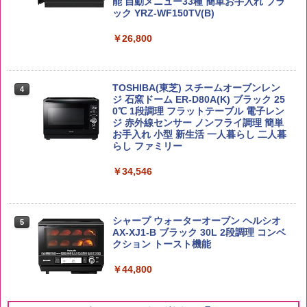
能 自動メニュー33種 簡単お手入れ ブラ
￥4,919
￥2,293
ック YRZ-WF150TV(B)
￥26,800
by Amazon あきたこまちブレンド 無洗
4
米 5kg
トリスウイスキー 4000ml サントリー 大
4
カップヌードル カップヌードルPRO シ
4
容量 4リットル
ーフードヌードル 高たんぱく&低糖質 さ
￥3,396
TOSHIBA(東芝) スチームオーブンレン
らに塩分控えめ 78g×12個
4
￥4,329
ジ 石窯ドーム ER-D80A(K) ブラック 25
0℃ 1段調理 フラットテーブル 電子レン
￥2,989
ジ 赤外線センサー ノンフライ調理 簡単
お手入れ 小型 新生活 一人暮らし 二人暮
新潟県産新之助 無洗米 5kg 令和7年産
らし ファミリー
5
サントリー シングルモルト ウイスキー
5
カップヌードル レギュラー 日清食品 カ
5
白州 Story of the Distillery 2026 化粧箱
￥4,536
￥34,546
ップ麺 78g×20個
入 700ml
￥3,213
￥20,000
シャープ ウォーターオーブン ヘルシオ
5
AX-XJ1-B ブラック 30L 2段調理 コンベ
クション トースト機能
￥44,800