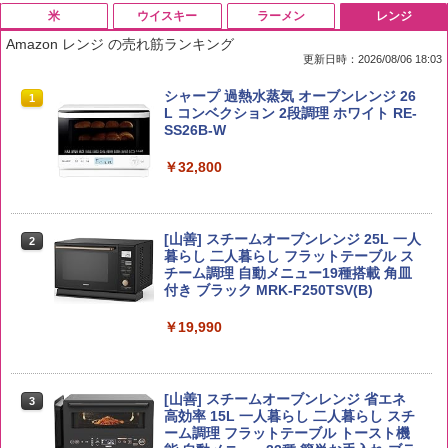
米
ウイスキー
ラーメン
レンジ
Amazon レンジ の売れ筋ランキング
更新日時：2026/08/06 18:03
by Amazon 国産ブレンド米 精米 5kg
ブラックニッカ ニッカ Nikka ウィスキ
チキンラーメン どんぶり 85g×12個 日清
シャープ 過熱水蒸気 オーブンレンジ 26
1
1
1
1
ー4000ml ブラックニッカクリア ウヰス
食品 インスタント カップ麺
L コンベクション 2段調理 ホワイト RE-
キー 【日本 アサヒ ウィスキー】 大容量
SS26B-W
￥2,650
お得 4リットル
￥1,745
￥32,800
￥3,940
【公式】ブタメン とんこつ味 35g×15個
2
野沢農産 無洗米 青い流るる コシヒカリ
[山善] スチームオーブンレンジ 25L 一人
2
| 業務用 夜食 カップラーメン ミニカップ
2
5kg 長野県産 令和7年産
角瓶 2700ml サントリー ウイスキー ハ
暮らし 二人暮らし フラットテーブル ス
麺 小腹 インスタント アウトドアにも ロ
2
イボール 大容量
チーム調理 自動メニュー19種搭載 角皿
ーリングストック 大人買い おやつカン
付き ブラック MRK-F250TSV(B)
￥3,325
パニー
￥5,685
￥19,990
￥1,288
【在庫処分価格】ももたろう印 無洗米 5
3
kg 業務用 お米マイスターブレンド
角ハイボール 350ml×24本 サントリー ウ
[山善] スチームオーブンレンジ 省エネ
3
国分 tabete だし麺 千葉県産はまぐりだ
3
3
イスキー ハイボール 缶
高効率 15L 一人暮らし 二人暮らし スチ
し 塩らーめん 108g×10袋 保存食 備蓄
￥2,680
ーム調理 フラットテーブル トースト機