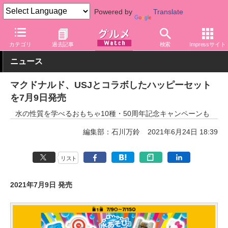
Powered by
Translate
グルメ Watch
店舗
ファストフード
マクドナルド
カテゴリ
過去記事
検索
Impressサイト
ニュース
マクドナルド、USJとコラボしたハッピーセット
を7月9日発売
水の性質を学べるおもちゃ10種・50周年記念キャンペーンも
編集部：石川万鈴
2021年6月24日 18:39
リスト
2021年7月9日 発売