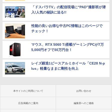
「ドスパラTV」の配信現場に“PAD”撮影班が潜
入!人気の秘訣に迫る!!
性能の良いお得な中古PC情報はこのページで
チェック！
マウス、RTX 5060 Ti搭載ゲーミングPCが7万
5,000円オフで30万円台！
レイズ鍛造1ピースアルミホイール「CE28 N-p
lus」軽量なままに剛性を向上
本サイトのご利用について
お問い合わせ
広告掲載のご案内
編集部へのご連絡