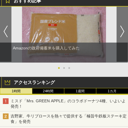
おすすめ記事
Amazonの政府備蓄米を購入してみた
●
●
●
アクセスランキング
1時間
24時間
1週間
1カ月
ミスド「Mrs. GREEN APPLE」のコラボドーナツ4種、いよいよ
発売！
吉野家、牛リブロースを熱々で提供する「極旨牛鉄板ステーキ定
食」を発売