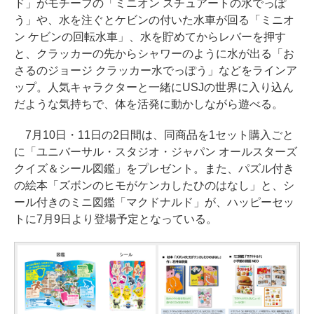
ド」がモチーフの「ミニオン スチュアートの水でっぽ
う」や、水を注ぐとケビンの付いた水車が回る「ミニオ
ン ケビンの回転水車」、水を貯めてからレバーを押す
と、クラッカーの先からシャワーのように水が出る「お
さるのジョージ クラッカー水でっぽう」などをラインア
ップ。人気キャラクターと一緒にUSJの世界に入り込ん
だような気持ちで、体を活発に動かしながら遊べる。
7月10日・11日の2日間は、同商品を1セット購入ごと
に「ユニバーサル・スタジオ・ジャパン オールスターズ
クイズ＆シール図鑑」をプレゼント。また、パズル付き
の絵本「ズボンのヒモがケンカしたひのはなし」と、シ
ール付きのミニ図鑑「マクドナルド」が、ハッピーセッ
トに7月9日より登場予定となっている。