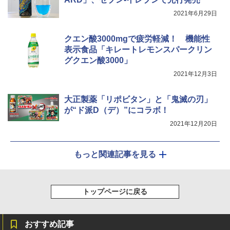
シャープ ウォーターオーブン ヘルシオ
5
2021年6月29日
AX-XJ1-B ブラック 30L 2段調理 コンベ
クション トースト機能
クエン酸3000mgで疲労軽減！ 機能性
￥44,800
表示食品「キレートレモンスパークリン
グクエン酸3000」
2021年12月3日
大正製薬「リポビタン」と「鬼滅の刃」
が“ド派D（デ）”にコラボ！
2021年12月20日
もっと関連記事を見る
トップページに戻る
おすすめ記事