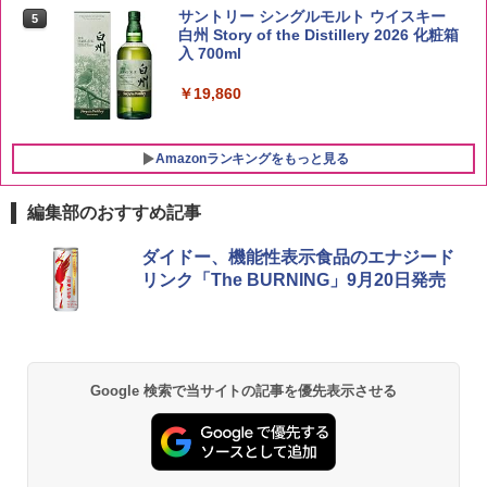
らめき 5kg 令和7年産
サントリー シングルモルト ウイスキー
5
白州 Story of the Distillery 2026 化粧箱
入 700ml
￥3,056
￥19,860
Amazonランキングをもっと見る
編集部のおすすめ記事
チキンラーメン どんぶり 85g×12個 日清
[山善] スチームオーブンレンジ 25L 一人
ダイドー、機能性表示食品のエナジード
1
1
食品 インスタント カップ麺
暮らし 二人暮らし フラットテーブル ス
リンク「The BURNING」9月20日発売
チーム調理 自動メニュー19種搭載 角皿
付き ブラック MRK-F250TSV(B)
￥1,939
￥22,800
Google 検索で当サイトの記事を優先表示させる
【公式】ブタメン とんこつ味 35g×15個
2
| 業務用 夜食 カップラーメン ミニカップ
シャープ 過熱水蒸気 オーブンレンジ 26
麺 小腹 インスタント アウトドアにも ロ
2
L コンベクション 2段調理 ホワイト RE-
ーリングストック 大人買い おやつカン
SS26B-W
パニー