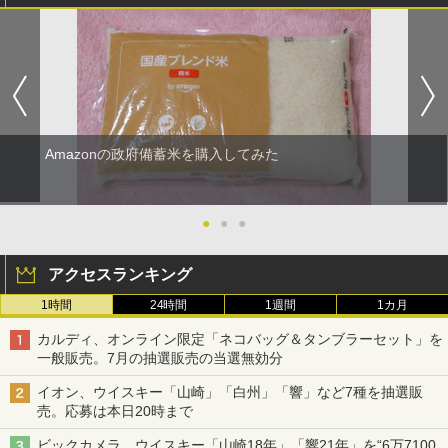
Amazonの政府備蓄米を購入してみた
●
●
●
アクセスランキング
1時間
24時間
1週間
1カ月
カルディ、オンライン限定「ネコバッグ＆タンブラーセット」を
一般販売。7月の抽選販売の当選無効分
イオン、ウイスキー「山崎」「白州」「響」など7種を抽選販
売。応募は本日20時まで
ビックカメラ、ウイスキー「山崎18年」「響21年」を“6万7100