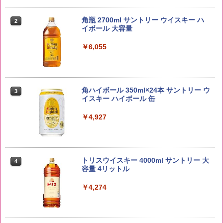
【在庫処分価格】ももたろう印 無洗米 5
2
kg 業務用 お米マイスターブレンド
角瓶 2700ml サントリー ウイスキー ハ
2
イボール 大容量
￥2,680
￥6,055
野沢農産 無洗米 青い流るる コシヒカリ
3
5kg 長野県産 令和7年産
角ハイボール 350ml×24本 サントリー ウ
3
イスキー ハイボール 缶
￥3,980
￥4,927
by Amazon あきたこまちブレンド 無洗
4
米 5kg
トリスウイスキー 4000ml サントリー 大
4
容量 4リットル
￥3,396
￥4,274
新潟ケンベイ【精米】新潟県産にじのき
5