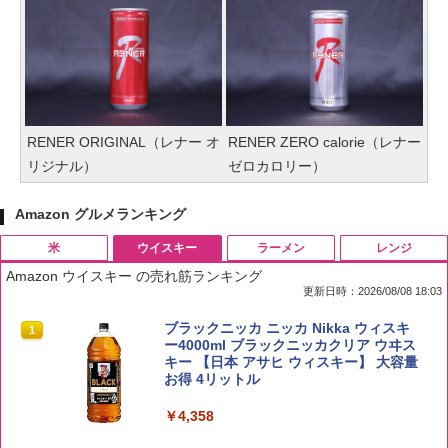
RENER ORIGINAL（レナー オ
RENER ZERO calorie（レナー
リジナル）
ゼロカロリー）
Amazon グルメランキング
米
ウイスキー
ラーメン
レンジ
Amazon ウイスキー の売れ筋ランキング
更新日時：2026/08/08 18:03
by Amazon 国産ブレンド米 精米 5kg
ブラックニッカ ニッカ Nikka ウィスキ
1
1
ー4000ml ブラックニッカクリア ウヰス
キー 【日本 アサヒ ウィスキー】 大容量
￥2,650
お得 4リットル
￥4,358