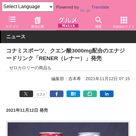
Powered by
Translate
グルメ Watch
飲料
エナジードリンク
カテゴリ
過去記事
検索
Impressサイト
ニュース
コナミスポーツ、クエン酸3000mg配合のエナジ
ードリンク「RENER（レナー）」発売
ゼロカロリーの商品も
編集部：吉本希
2021年11月12日 07:15
リスト
2021年11月12日 発売