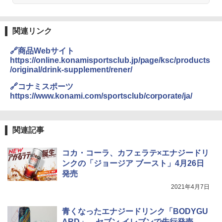
￥32,800
￥1,288
関連リンク
[山善] スチームオーブンレンジ 省エネ
国分 tabete だし麺 千葉県産はまぐりだ
3
3
🔗商品Webサイト
高効率 15L 一人暮らし 二人暮らし スチ
し 塩らーめん 108g×10袋 保存食 備蓄
https://online.konamisportsclub.jp/page/ksc/products
ーム調理 フラットテーブル トースト機
/original/drink-supplement/rener/
能 自動メニュー33種 簡単お手入れ ブラ
￥2,323
ック YRZ-WF150TV(B)
🔗コナミスポーツ
https://www.konami.com/sportsclub/corporate/ja/
￥26,130
カップヌードル カップヌードルPRO シ
4
ーフードヌードル 高たんぱく&低糖質 さ
関連記事
TOSHIBA(東芝) スチームオーブンレン
らに塩分控えめ 78g×12個
4
ジ 石窯ドーム ER-D80A(K) ブラック 25
0℃ 1段調理 フラットテーブル 電子レン
￥3,248
コカ・コーラ、カフェラテ×エナジードリ
ジ 赤外線センサー ノンフライ調理 簡単
ンクの「ジョージア ブースト」4月26日
お手入れ 小型 新生活 一人暮らし 二人暮
発売
らし ファミリー
カップヌードル カップヌードルPRO し
2021年4月7日
5
￥34,546
ょうゆ 高たんぱく&低糖質 さらに塩分控
えめ 75g×12個
青くなったエナジードリンク「BODYGU
ARD」、セブン-イレブンで先行発売
￥2,885