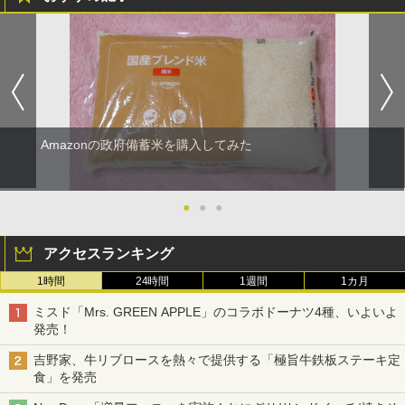
Amazonの政府備蓄米を購入してみた
●
●
●
アクセスランキング
1時間
24時間
1週間
1カ月
ミスド「Mrs. GREEN APPLE」のコラボドーナツ4種、いよいよ
発売！
吉野家、牛リブロースを熱々で提供する「極旨牛鉄板ステーキ定
食」を発売