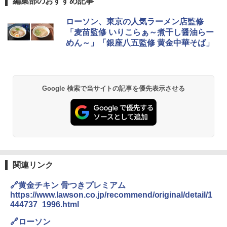
編集部のおすすめ記事
ブラックニッカ ニッカ Nikka ウィスキ
チキンラーメン どんぶり 85g×12個 日清
[山善] スチームオーブンレンジ 25L 一人
ローソン、東京の人気ラーメン店監修
1
1
1
ー4000ml ブラックニッカクリア ウヰス
食品 インスタント カップ麺
暮らし 二人暮らし フラットテーブル ス
「麦苗監修 いりこらぁ～煮干し醤油らー
キー 【日本 アサヒ ウィスキー】 大容量
チーム調理 自動メニュー19種搭載 角皿
めん～」「銀座八五監修 黄金中華そば」
お得 4リットル
付き ブラック MRK-F250TSV(B)
￥1,939
￥4,358
￥22,800
【公式】ブタメン とんこつ味 35g×15個
2
Google 検索で当サイトの記事を優先表示させる
| 業務用 夜食 カップラーメン ミニカップ
角瓶 2700ml サントリー ウイスキー ハ
シャープ 過熱水蒸気 オーブンレンジ 23
麺 小腹 インスタント アウトドアにも ロ
2
2
イボール 大容量
L 1段調理 ブラック RE-WF232-B シンプ
ーリングストック 大人買い おやつカン
ル操作 コンパクト 一人暮らし 二人暮ら
パニー
し らくチン!（絶対湿度）センサー ノン
￥6,063
フライ調理 トースト スチームあたため
￥1,451
ワイドフラット庫内 簡単お手入れ
￥29,480
関連リンク
角ハイボール 350ml×24本 サントリー ウ
3
カップヌードル カップヌードルPRO シ
3
イスキー ハイボール 缶
ーフードヌードル 高たんぱく&低糖質 さ
🔗黄金チキン 骨つきプレミアム
らに塩分控えめ 78g×12個
https://www.lawson.co.jp/recommend/original/detail/1
[山善] スチームオーブンレンジ 省エネ
￥4,930
3
444737_1996.html
高効率 15L 一人暮らし 二人暮らし スチ
￥3,248
ーム調理 フラットテーブル トースト機
🔗ローソン
能 自動メニュー33種 簡単お手入れ ブラ