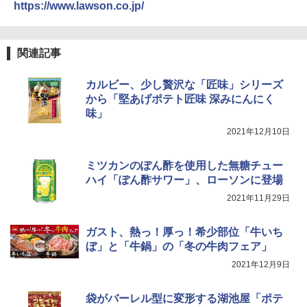
https://www.lawson.co.jp/
ック YRZ-WF150TV(B)
トリスウイスキー 4000ml サントリー 大
4
国分 tabete だし麺 千葉県産はまぐりだ
4
容量 4リットル
￥26,130
し 塩らーめん 108g×10袋 保存食 備蓄
関連記事
￥4,345
￥2,323
カルビー、少し贅沢な「匠味」シリーズ
TOSHIBA(東芝) スチームオーブンレン
4
ジ 石窯ドーム ER-D80A(K) ブラック 25
から「堅あげポテト匠味 深みにんにく
0℃ 1段調理 フラットテーブル 電子レン
味」
ジ 赤外線センサー ノンフライ調理 簡単
【数量限定】フロム・ザ・バレル モルト
5
カップヌードル レギュラー 日清食品 カ
5
お手入れ 小型 新生活 一人暮らし 二人暮
ウイスキー500ml アサヒ [ 日本 500ml ]
2021年12月10日
ップ麺 78g×20個
らし ファミリー
【中元 ギフト プレゼント 贈り物に】
￥3,475
ミツカンのぽん酢を使用した無糖チュー
￥34,546
￥4,402
ハイ「ぽん酢サワー」、ローソンに登場
2021年11月29日
シャープ ウォーターオーブン ヘルシオ
5
AX-XJ1-B ブラック 30L 2段調理 コンベ
ガスト、熱っ！厚っ！希少部位「牛いち
クション トースト機能
ぼ」と「牛鍋」の「冬の牛肉フェア」
2021年12月9日
￥44,800
袋がバーレル型に変形する湖池屋「ポテ