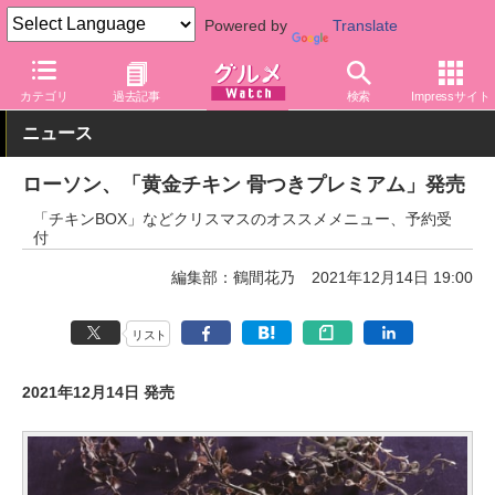
Powered by
Translate
グルメ Watch
店舗
コンビニ
ローソン
カテゴリ
過去記事
検索
Impressサイト
ニュース
ローソン、「黄金チキン 骨つきプレミアム」発売
「チキンBOX」などクリスマスのオススメメニュー、予約受
付
編集部：鶴間花乃
2021年12月14日 19:00
リスト
2021年12月14日 発売