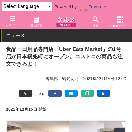
Powered by
Translate
グルメ Watch
サービス
デリバリー
カテゴリ
過去記事
検索
Impressサイト
ニュース
食品・日用品専門店「Uber Eats Market」の1号
店が日本橋兜町にオープン。コストコの商品も注
文できるよ！
編集部：鶴間花乃
2021年12月15日 12:00
リスト
2021年12月15日 開始