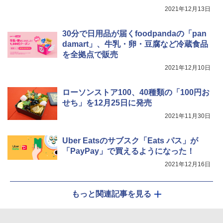
ジ 赤外線センサー ノンフライ調理 簡単
2021年12月13日
お手入れ 小型 新生活 一人暮らし 二人暮
らし ファミリー
サントリー シングルモルト ウイスキー
30分で日用品が届くfoodpandaの「pan
5
マルちゃん マルちゃんZUBAAAN! 横浜
5
白州 Story of the Distillery 2026 化粧箱
￥34,546
家系醤油豚骨 3食パック 130g×3食
damart」、牛乳・卵・豆腐など冷蔵食品
入 700ml
を全拠点で販売
￥341
￥20,000
2021年12月10日
シャープ ウォーターオーブン ヘルシオ
5
AX-XJ1-B ブラック 30L 2段調理 コンベ
ローソンストア100、40種類の「100円お
クション トースト機能
せち」を12月25日に発売
￥44,800
2021年11月30日
Uber Eatsのサブスク「Eats パス」が
「PayPay」で買えるようになった！
2021年12月16日
もっと関連記事を見る