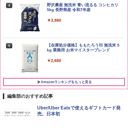
野沢農産 無洗米 青い流るる コシヒカリ
4
5kg 長野県産 令和7年産
￥3,980
【在庫処分価格】ももたろう印 無洗米 5
5
kg 業務用 お米マイスターブレンド
￥2,680
Amazonランキングをもっと見る
編集部のおすすめ記事
ブラックニッカ ニッカ Nikka ウィスキ
チキンラーメン どんぶり 85g×12個 日清
[山善] スチームオーブンレンジ 25L 一人
Uber/Uber Eatsで使えるギフトカード発
1
1
1
ー4000ml ブラックニッカクリア ウヰス
食品 インスタント カップ麺
暮らし 二人暮らし フラットテーブル ス
売。日本初
キー 【日本 アサヒ ウィスキー】 大容量
チーム調理 自動メニュー19種搭載 角皿
お得 4リットル
付き ブラック MRK-F250TSV(B)
￥1,939