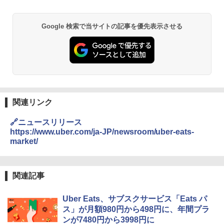
￥4,327
￥22,800
Google 検索で当サイトの記事を優先表示させる
【公式】ブタメン とんこつ味 35g×15個
2
| 業務用 夜食 カップラーメン ミニカップ
角瓶 2700ml サントリー ウイスキー ハ
シャープ 過熱水蒸気 オーブンレンジ 26
麺 小腹 インスタント アウトドアにも ロ
2
2
イボール 大容量
L コンベクション 2段調理 ホワイト RE-
ーリングストック 大人買い おやつカン
SS26B-W
パニー
￥6,055
￥32,800
￥1,288
関連リンク
角ハイボール 350ml×24本 サントリー ウ
【セット買い】 [山善] スチームオーブン
3
カップヌードル カップヌードルPRO シ
3
3
🔗ニュースリリース
イスキー ハイボール 缶
レンジ 省エネ 高効率 15L 一人暮らし 二
ーフードヌードル 高たんぱく&低糖質 さ
https://www.uber.com/ja-JP/newsroom/uber-eats-
人暮らし フラットテーブル グレー YRZ-
らに塩分控えめ 78g×12個
market/
WF150TV(H) + 炊飯器 5.5合 マイコン式
￥4,927
低温調理 AMRC-10M(B) ブラック
￥2,698
￥34,280
関連記事
【数量限定】竹鶴ピュアモルト700ml ア
4
国分 tabete だし麺 千葉県産はまぐりだ
4
サヒ [ ウイスキー 日本 700ml ]【中元 ギ
し 塩らーめん 108g×10袋 保存食 備蓄
Uber Eats、サブスクサービス「Eats パ
フト プレゼント 贈り物に】
TOSHIBA(東芝) スチームオーブンレン
4
ス」が月額980円から498円に、年間プラ
ジ 石窯ドーム ER-D80A(K) ブラック 25
￥2,323
ンが7480円から3998円に
￥6,783
0℃ 1段調理 フラットテーブル 電子レン