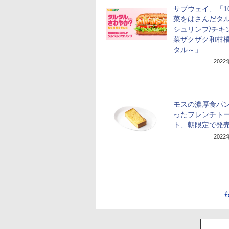
サブウェイ、「1
菜をはさんだタ
シュリンプ/チキ
菜ザクザク和柑
タル～」
202
モスの濃厚食パ
ったフレンチト
ト、朝限定で発
202