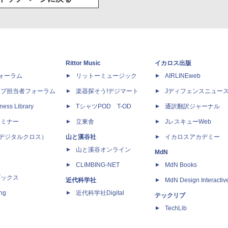
Rittor Music
イカロス出版
dフォーラム
リットーミュージック
AIRLINEweb
ップ担当者フォーラム
楽器探そう!デジマート
Jディフェンスニュー
ness Library
TシャツPOD T-OD
通訳翻訳ジャーナル
セミナー
立東舎
JレスキューWeb
 X（デジタルクロス）
山と溪谷社
イカロスアカデミー
山と溪谷オンライン
MdN
CLIMBING-NET
MdN Books
ブックス
近代科学社
MdN Design Interactiv
ing
近代科学社Digital
テックリブ
TechLib