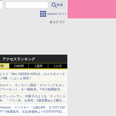
Impress サイト
全カテゴリ
アクセスランキング
時間
24時間
1週間
1カ月
ミスド「Mrs. GREEN APPLE」のコラボドーナ
ツ4種、いよいよ発売！
カルディ、オンライン限定「ネコバッグ＆タン
ブラーセット」を一般販売。7月の抽選販売の
当選無効分
セブン-イレブン、洋菓子のような「ティラミス
氷」「プリン氷」を発売。5素材重ねと2層仕立
ての濃厚な味わい
Amazon、ウイスキー「山崎18年」を“6万7100
円”で抽選販売。出品者価格より4万9700円以上
お得