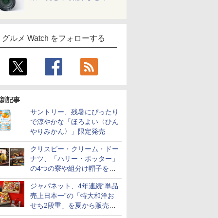
グルメ Watch をフォローする
新記事
サントリー、残暑にぴったり
で涼やかな「ほろよい〈ひん
やりみかん〉」限定発売
クリスピー・クリーム・ドー
ナツ、「ハリー・ポッター」
の4つの寮や組分け帽子をイ
メージしたドーナツなど発売
ジャパネット、4年連続“単品
売上日本一”の「特大和洋お
せち2段重」を夏から販売。
73品・年越しそば付き