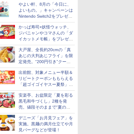
やよい軒、8月の「今日に、
付き
よいもの。」キャンペーンは
Nintendo Switch2をプレゼン
ト
かっぱ寿司×妖怪ウォッチ、
ジバニャンやコマさんの「ダ
ス【白
シングルモ
マルちゃん
 オーブン
新潟県産新之助 無洗米
甲州韮崎 オリジナル ブ
カップヌードル レギュ
日立 過熱水蒸気 オーブ
新潟県産コシヒカリ (5
ティーチャーズ ハイラ
日清麺職人 醤油 [丸大
コンフィー(COMFEE')
新潟ケンベイ【精米】
ジムビーム 4000ml サ
カップヌードル パクチ
ER-D3000B-K(グラン
新米予約 
ブラックニ
人気 カップ
ER-D70B
イカットメモ帳」をプレゼン
お米 米
ー 白州
 横浜家系
ム ビスト
5kg 令和7年産
レンド ウイスキー 4リ
ラー 日清食品 カップ麺
ンレンジ 大容量 31L
㎏) 精米 令和7年産 お
ンドクリーム 4000ml
豆醤油使用 豊かな旨味
スチームオーブンレン
新潟県産にじのきらめ
ントリー バーボン ウ
ー香るトムヤムクンヌ
ブラック) 石窯ドーム
【家計お助
キー4000
詰め合わせ 
石窯ドーム
ト
令和7年
istillery
パック
 おまかせグ
ットル 日本 大容量
78g×20個
MRO-S8C K ブラック
米のたかさか
サントリー スコッチ ウ
とコク] 日清食品 カッ
ジ 25L フラットテーブ
き 5kg 令和7年産
イスキー アメリカ合衆
ードル [世界三大スー
過熱水蒸気オーブンレ
10kg 令
ニッカ リ
個アソート
ンジ 26L
大戸屋、全長約20cmの「真
￥3,261
700ml
64眼スピ
4000ml 4L
保証1年 お手入れ簡単
イスキー 4リットル 大
プ麺 87g ×12個
ル 発酵・トースト機能
国 大容量 4リットル
プ] 日清食品 カップ麺
ンジ 30L
産 あきた
【ウイスキ
あじの大判あじフライ」を限
￥3,725
￥3,475
￥39,439
￥3,893
￥6,395
￥1,552
￥19,780
￥3,056
￥6,177
￥2,594
￥49,800
￥5,780
￥6,359
￥2,280
￥27,045
 ブラック
重量センサー 250℃1段
容量
オートメニュー23種 オ
75g×12個
米 単一原料
定発売。“200円引き”クーポ
式ワイドオーブン ヘル
ーブン～250℃ レンジ
米 (5kg×2
ンも配信
シーシェフ
~1000W高出力 全国対
出前館、対象メニュー半額＆
応 ヘルツフリー カップ
リピートクーポンももらえる
スチーム調理 予熱対応
「超ゴイゴイヤスー夏祭」を
自動脱臭 消音モード
【2年メーカー保証】
実施
ブラック CF-EA261-
安楽亭、お盆限定「夏を彩る
BK
黒毛和牛づくし」2種を発
売。値段そのままで“夏の巻
き野菜”付き
デニーズ「お月見フェア」を
実施。黒麺の満月仕立てや月
見バーグなどが登場！