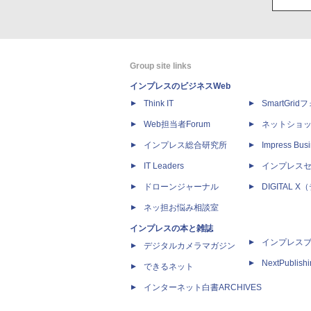
Group site links
インプレスのビジネスWeb
Think IT
SmartGri
Web担当者Forum
ネットショ
インプレス総合研究所
Impress Busi
IT Leaders
インプレス
ドローンジャーナル
DIGITAL
ネッ担お悩み相談室
インプレスの本と雑誌
インプレス
デジタルカメラマガジン
NextPublish
できるネット
インターネット白書ARCHIVES