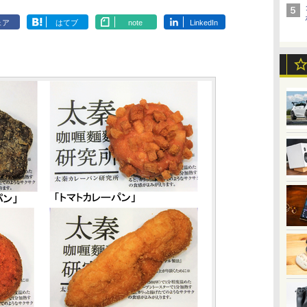
ェア
はてブ
note
LinkedIn