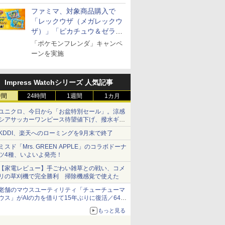
ファミマ、対象商品購入で
「レックウザ（メガレックウ
ザ）」「ピカチュウ＆ゼラオ
ラ」のフレンダピックがもら
「ポケモンフレンダ」キャンペ
える！
ーンを実施
Impress Watchシリーズ 人気記事
時間
24時間
1週間
1カ月
ユニクロ、今日から「お盆特別セール」。涼感
シアサッカーワンピース待望値下げ、撥水ギア
ショーツは1990円に
KDDI、楽天へのローミングを9月末で終了
ミスド「Mrs. GREEN APPLE」のコラボドーナ
ツ4種、いよいよ発売！
【家電レビュー】手ごわい雑草との戦い、コメ
リの草刈機で完全勝利 掃除機感覚で使えた
老舗のマウスユーティリティ「チューチューマ
ウス」がAIの力を借りて15年ぶりに復活／64bit
化、Windows 10/11、「Chrome」も走り回
もっと見る
る。復活記念で2026年末まで500円