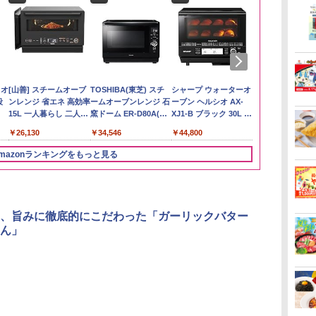
い流
リ
ん
 オ
【在庫処分価格】もも
角ハイボール
カップヌードル カップ
[山善] スチームオーブ
by Amazon 新潟県産
トリスウイスキー
国分 tabete だし麺 千
TOSHIBA(東芝) スチ
by Amazon あきたこ
【数量限定】フロム・
カップヌードル カップ
シャープ ウォーターオ
フクテイライ
サントリー 
マルちゃん 
パナソニック
 長
ボー
業務
段
たろう印 無洗米 5kg 業
350ml×24本 サントリ
ヌードルPRO シーフー
ンレンジ 省エネ 高効率
新潟のお米 無洗米 5kg
4000ml サントリー 大
葉県産はまぐりだし 塩
ームオーブンレンジ 石
まちブレンド 無洗米
ザ・バレル モルトウイ
ヌードルPRO しょうゆ
ーブン ヘルシオ AX-
米】北東北産 
ルト ウイスキ
ZUBAAAN!
レンジ スチー
メン
務用 お米マイスターブ
ー ウイスキー ハイボー
ドヌードル 高たんぱく
15L 一人暮らし 二人暮
容量 4リットル
らーめん 108g×10袋 保
窯ドーム ER-D80A(K)
5kg
スキー500ml アサヒ [
高たんぱく&低糖質 さ
XJ1-B ブラック 30L 2
あきたこまち 
Story of the D
醤油豚骨 3食
ロ 30L 2段
￥3,274
イン
操作
レンド
ル 缶
&低糖質 さらに塩分控
らし スチーム調理 フラ
存食 備蓄
ブラック 250℃ 1段調
日本 500ml ]【中元 ギ
らに塩分控えめ
段調理 コンベクション
産 (5kg)
2026 化粧箱入 
130g×3食
リル 高精細・
￥2,680
￥4,930
￥2,880
￥26,130
￥4,274
￥2,323
￥34,546
￥3,396
￥4,402
￥3,103
￥44,800
￥3,300
￥19,860
￥341
￥91,000
に
し
えめ 78g×12個
ットテーブル トースト
理 フラットテーブル
フト プレゼント 贈り
75g×12個
トースト機能
ードセンサー
ク
!
機能 自動メニュー33種
電子レンジ 赤外線セン
物に】
NE-BS9D-K
mazonランキングをもっと見る
パ
ー
簡単お手入れ ブラック
サー ノンフライ調理
ス
YRZ-WF150TV(B)
簡単お手入れ 小型 新
 ワ
生活 一人暮らし 二人
単
暮らし ファミリー
、旨みに徹底的にこだわった「ガーリックバター
ん」