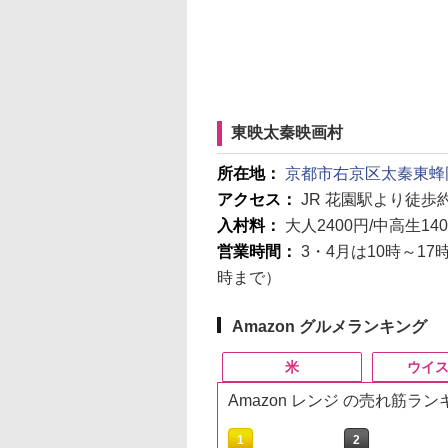
東映太秦映画村
所在地：
京都市右京区太秦東蜂岡
アクセス：
JR 花園駅より徒歩約
入村料：
大人2400円/中高生14
営業時間：
3・4月は10時～17
時まで）
Amazon グルメランキング
米
ウイ
Amazon レンジ の売れ筋ラ
10
10
10
10
1
1
1
1
2
2
2
2