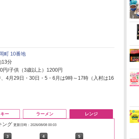
町 10番地
13分
00円/子供（3歳以上）1200円
時、4月29日・30日・5・6月は9時～17時（入村は16
スキー
ラーメン
レンジ
ンキング
更新日時：2026/08/08 00:03
3
3
3
3
4
4
4
4
5
5
5
5
6
6
6
6