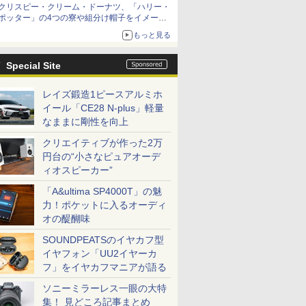
クリスピー・クリーム・ドーナツ、「ハリー・
ポッター」の4つの寮や組分け帽子をイメージ
したドーナツなど発売
もっと見る
Special Site
レイズ鍛造1ピースアルミホ
イール「CE28 N-plus」軽量
なままに剛性を向上
クリエイティブが作った2万
円台の“小さなピュアオーデ
ィオスピーカー”
「A&ultima SP4000T」の魅
力！ポケットに入るオーディ
オの醍醐味
SOUNDPEATSのイヤカフ型
イヤフォン「UU2イヤーカ
フ」をイヤカフマニアが語る
ソニーミラーレス一眼の大特
集！ 見どころ記事まとめ