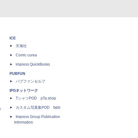
ICE
天海社
ス
Comic curea
impress QuickBooks
PUBFUN
パブファンセルフ
IPGネットワーク
TシャツPOD pTa.shop
カスタム写真集POD fabli
e
Impress Group Publication
Information