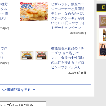
0種野
ピザハット、銀座コー
ルタル
ジーコーナーと共同開
ン～野
発した「なめらかバス
橘タル
クチーズケーキ」が付
いて1566円～のホワイ
トデーキャンペーン
2年3月9日
2022年3月8日
ンで作
機能性表示食品の「チ
ース
ーズ/チョコ蒸しパ
売！
ン」、食後の中性脂肪
の上昇を抑える「グロ
2年3月3日
ビンペプチド」入り
2022年3月15日
もっと関連記事を見る
トップページに戻る