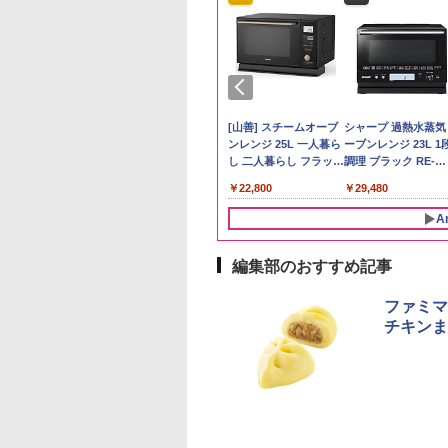
ケンベイ【精米】
ビーム 4000ml サ
プヌードル パクチ
D3000B-K(グラン
新米予約 令和8年産
ブラックニッカ ウイス
人気 カップ麺 12種類
ER-D70B-W ホワイト
by Amazon 国産ブレ
ブラックニッカ ニッカ
チキンラーメン どんぶ
[山善] スチームオーブ
野沢農産 無洗米 青
角瓶 2700ml サント
【公式】ブタメン と
シャープ 過熱水蒸気
県産にじのきらめ
リー バーボン ウ
るトムヤムクンヌ
ック) 石窯ドーム
【家計お助け米】米
キー4000ml ブラック
詰め合わせ セット 12
石窯ドーム オーブンレ
ンド米 精米 5kg
Nikka ウィスキー
り 85g×12個 日清食品
ンレンジ 25L 一人暮ら
るる コシヒカリ 5kg
ー ウイスキー ハイ
こつ味 35g×15個 | 
ーブンレンジ 23L 1
5kg 令和7年産
キー アメリカ合衆
ル [世界三大スー
水蒸気オーブンレ
10kg 令和8年産 秋田県
ニッカ リッチブレンド
個アソート
ンジ 26L
4000ml ブラックニッ
インスタント カップ麺
し 二人暮らし フラット
野県産 令和7年産
ル 大容量
用 夜食 カップラー
調理 ブラック RE-
￥2,650
大容量 4リットル
 日清食品 カップ麺
30L
産 あきたこまち 厳選
【ウイスキー 日本】
カクリア ウヰスキー
テーブル スチーム調理
ミニカップ麺 小腹 
WF232-B シンプル
056
177
594
,800
￥5,780
￥6,359
￥2,280
￥27,045
￥4,358
￥1,939
￥22,800
￥3,980
￥6,063
￥1,288
￥29,480
×12個
米 単一原料米100％ 白
【日本 アサヒ ウィスキ
自動メニュー19種搭載
スタント アウトドア
コンパクト 一人暮ら
米 (5kg×2袋)
ー】 大容量 お得 4リッ
角皿付き ブラック
も ローリングストッ
二人暮らし らくチン
A
トル
MRK-F250TSV(B)
大人買い おやつカン
（絶対湿度）センサ
ニー
ノンフライ調理 トー
ト スチームあたため
編集部のおすすめ記事
イドフラット庫内 簡
お手入れ
ファミマ
チキンま