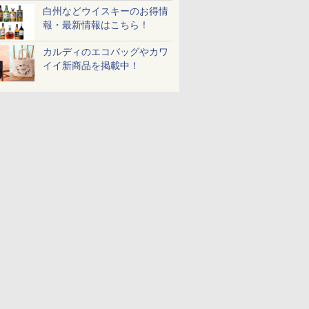
白州などウイスキーのお得情
ル レギュ
 オーブン
マルちゃん マルちゃん
日立 過熱水蒸気 オーブ
日清麺職人 醤油 [丸大
コンフィー(COMFEE')
カップヌードル パクチ
ER-D70B-W ホワイト
一蘭 ラー
ER-D300
報・最新情報はこちら！
 カップ麺
ム ビスト
ZUBAAAN! 横浜家系
ンレンジ ヘルシーシェ
豆醤油使用 豊かな旨味
スチームオーブンレン
ー香るトムヤムクンヌ
石窯ドーム オーブンレ
麺ストレート
ブラック)
 30L 2
醤油豚骨 3食パック
フ 31L MRO-S8C W ホ
とコク] 日清食品 カッ
ジ 25L フラットテーブ
ードル [世界三大スー
ンジ 26L
645g
過熱水蒸気
カルディのエコバッグやカワ
リル 高精
130g×3食
ワイト 重量センサー
プ麺 87g ×12個
ル 発酵・トースト機能
プ] 日清食品 カップ麺
ンジ 30L
￥341
￥39,837
￥1,552
￥19,780
￥2,594
￥27,825
￥2,091
￥56,980
イイ新商品を掲載中！
ピードセン
250℃1段式ワイドオー
オートメニュー23種 オ
75g×12個
 スマホ連
ブン
ーブン～250℃ レンジ
E-
~1000W高出力 全国対
応 ヘルツフリー カップ
スチーム調理 予熱対応
自動脱臭 消音モード
【2年メーカー保証】
ブラック CF-EA261-
BK