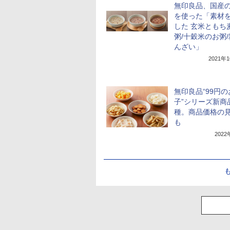
無印良品、国産
を使った「素材
した 玄米ともち
粥/十穀米のお粥
んざい」
2021年
無印良品“99円の
子”シリーズ新商品
種。商品価格の
も
202