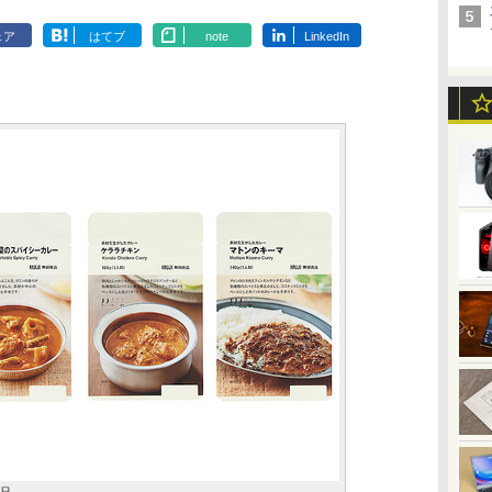
ェア
はてブ
note
LinkedIn