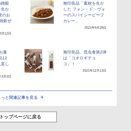
の雑穀
無印良品「素材を生か
を生か
した フォン・ド・ヴォ
麦のお
ーのスパイシービーフ
/雑穀ぜ
カレー」
2021年9月28日
10月12日
お菓
無印良品、昆虫食第2弾
12
は「コオロギチョ
見直し
コ」！
2021年12月13日
2年3月2日
もっと関連記事を見る
トップページに戻る