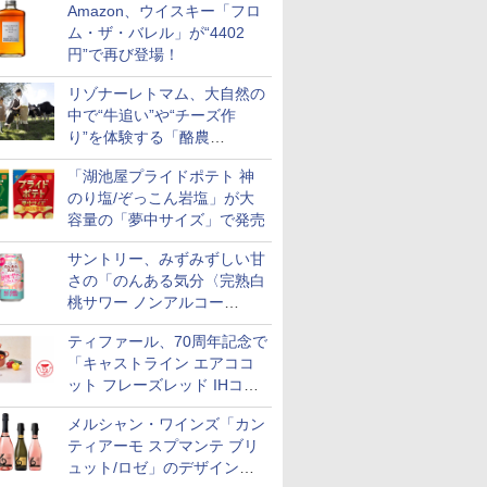
Amazon、ウイスキー「フロ
ム・ザ・バレル」が“4402
円”で再び登場！
リゾナーレトマム、大自然の
中で“牛追い”や“チーズ作
り”を体験する「酪農
Academy～夏休みの自由研
「湖池屋プライドポテト 神
究～」を実施中
のり塩/ぞっこん岩塩」が大
容量の「夢中サイズ」で発売
サントリー、みずみずしい甘
さの「のんある気分〈完熟白
桃サワー ノンアルコー
ル〉」限定発売
ティファール、70周年記念で
「キャストライン エアココ
ット フレーズレッド IHココ
ット鍋 24cm」数量限定発売
メルシャン・ワインズ「カン
ティアーモ スプマンテ ブリ
ュット/ロゼ」のデザインを