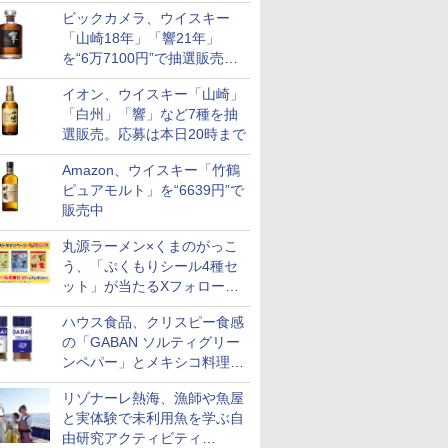
リニューアル。ハーフボトル
ビックカメラ、ウイスキー
も登場
「山崎18年」「響21年」
を“6万7100円”で抽選販売。
店頭で9日まで受付
イオン、ウイスキー「山崎」
「白州」「響」など7種を抽
選販売。応募は本日20時まで
Amazon、ウイスキー「竹鶴
ピュアモルト」を“6639円”で
販売中
丸源ラーメン×くまのがっこ
う、「ぷくもりシール4種セ
ット」が当たるXフォロー＆
リポストキャンペーン実施
ハウス食品、クリスピー食感
の「GABAN ソルティグリー
ンペパー」とメキシコ料理に
合う「GABAN チポトレペパ
リゾナーレ熱海、漁師や魚屋
ー」発売
と実体験で未利用魚を学ぶ自
由研究アクティビティ