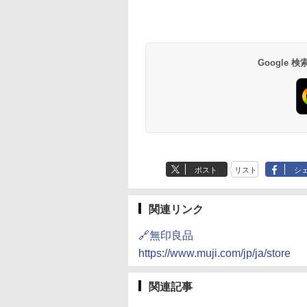
プヌードル パクチ
-D70B-W ホワイト
一蘭 ラーメン 博多細
ER-D3000B-K(グラン
チキンラーメン どんぶ
[山善] スチームオーブ
国分 tabete だし麺 
シャープ 過熱水蒸気
るトムヤムクンヌ
ドーム オーブンレ
麺ストレート (5食)
ブラック) 石窯ドーム
り 85g×12個 日清食品
ンレンジ 25L 一人暮ら
葉県産はまぐりだし 
ーブンレンジ 23L 1
ル [世界三大スー
26L
645g
過熱水蒸気オーブンレ
インスタント カップ麺
し 二人暮らし フラット
らーめん 108g×10袋
調理 ブラック RE-
 日清食品 カップ麺
ンジ 30L
テーブル スチーム調理
存食 備蓄
WF232-B シンプル
Google
594
,825
￥2,091
￥56,980
￥1,939
￥22,800
￥2,323
￥29,447
×12個
自動メニュー19種搭載
コンパクト 一人暮ら
角皿付き ブラック
二人暮らし らくチン
MRK-F250TSV(B)
（絶対湿度）センサ
ノンフライ調理 トー
ト スチームあたため
イドフラット庫内 簡
お手入れ
ポスト
リスト
シ
関連リンク
🔗無印良品
https://www.muji.com/jp/ja/store
関連記事