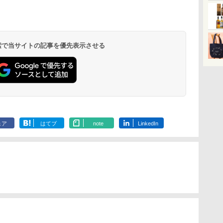
千
 オ
【公式】ブタメン とん
【セット買い】 [山善]
カップヌードル カップ
TOSHIBA(東芝) スチ
カップヌードル カップ
シャープ ウォーターオ
カップヌード
パナソニック
塩
段
こつ味 35g×15個 | 業務
スチームオーブンレン
ヌードルPRO しょうゆ
ームオーブンレンジ 石
ヌードルPRO シーフー
ーブン ヘルシオ AX-
ラー 日清食品
レンジ スチー
 保
用 夜食 カップラーメン
ジ 省エネ 高効率 15L
高たんぱく&低糖質 さ
窯ドーム ER-D80A(K)
ドヌードル 高たんぱく
XJ1-B ブラック 30L 2
78g×20個
ロ 最高峰モデル
操作
ミニカップ麺 小腹 イン
一人暮らし 二人暮らし
らに塩分控えめ
ブラック 250℃ 1段調
&低糖質 さらに塩分控
段調理 コンベクション
段 おまかせグ
 検索で当サイトの記事を優先表示させる
￥1,288
￥34,280
￥2,885
￥34,266
￥2,885
￥44,800
￥3,475
￥116,700
し
スタント アウトドアに
フラットテーブル グレ
75g×12個
理 フラットテーブル
えめ 78g×12個
トースト機能
細・64眼ス
!
も ローリングストック
ー YRZ-WF150TV(H) +
電子レンジ 赤外線セン
サー 時短料理
ー
大人買い おやつカンパ
炊飯器 5.5合 マイコン
サー ノンフライ調理
携 ブラック N
ス
ニー
式 低温調理 AMRC-
簡単お手入れ 小型 新
UBS10D-K
 ワ
10M(B) ブラック
生活 一人暮らし 二人
単
暮らし ファミリー
ェア
はてブ
note
LinkedIn