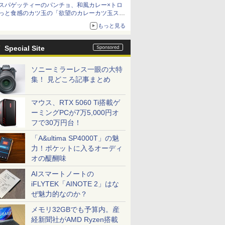
スパゲッティーのパンチョ、和風カレー×トロ
っと食感のカツ玉の「欲望のカレーカツ玉ス
パ」発売
もっと見る
Special Site
ソニーミラーレス一眼の大特
集！ 見どころ記事まとめ
マウス、RTX 5060 Ti搭載ゲ
ーミングPCが7万5,000円オ
フで30万円台！
「A&ultima SP4000T」の魅
力！ポケットに入るオーディ
オの醍醐味
AIスマートノートの
iFLYTEK「AINOTE 2」はな
ぜ魅力的なのか？
メモリ32GBでも予算内。産
経新聞社がAMD Ryzen搭載