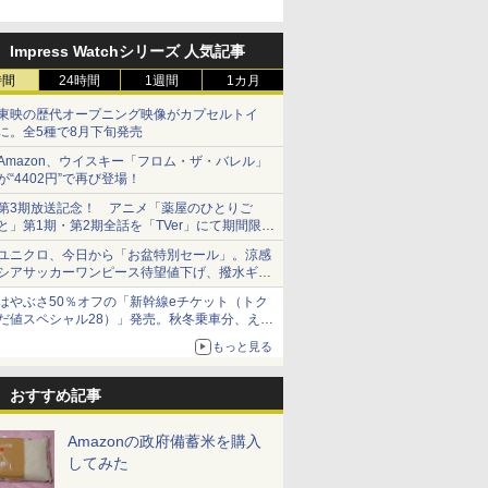
「Fisherman's Academy」を
実施中
7
7
8
8
9
9
10
10
Impress Watchシリーズ 人気記事
時間
24時間
1週間
1カ月
東映の歴代オープニング映像がカプセルトイ
に。全5種で8月下旬発売
Amazon、ウイスキー「フロム・ザ・バレル」
が“4402円”で再び登場！
 新潟県産
シングルモ
新潟県産新之助 無洗米
甲州韮崎 オリジナル ブ
フクテイライス【白
【数量限定】フロム・
米 5kg 新潟県産 コシ
ティーチャーズ ハイラ
新米予約 
サントリー
米 5kg
ー 白州
第3期放送記念！ アニメ「薬屋のひとりご
5kg 令和7年産
レンド ウイスキー 4リ
米】北東北産 お米 米
ザ・バレル モルトウイ
ヒカリ｜雪室保管・精
ンドクリーム 4000ml
【家計お助
ルト ウイ
と」第1期・第2期全話を「TVer」にて期間限定
istillery
ットル 日本 大容量
あきたこまち 令和7年
スキー500ml アサヒ [
米したて｜白く輝き 粒
サントリー スコッチ
10kg 令
Story of th
￥2,003
で順次無料配信開始
700ml
4000ml 4L
産 (5kg)
日本 500ml ]【中元 ギ
感しっかり 冷めてもお
ウイスキー 4リットル
産 あきた
2026 化粧
ユニクロ、今日から「お盆特別セール」。涼感
￥3,739
￥3,300
￥4,402
￥4,398
￥6,390
￥5,780
￥23,000
フト プレゼント 贈り物
いしい お米 【やっぱ
大容量
米 単一原料
シアサッカーワンピース待望値下げ、撥水ギア
に】
り新潟のこしひかり】
米 (5kg×2
ショーツは1990円に
はやぶさ50％オフの「新幹線eチケット（トク
だ値スペシャル28）」発売。秋冬乗車分、えき
ねっと限定
もっと見る
7
7
8
8
9
9
10
10
おすすめ記事
Amazonの政府備蓄米を購入
してみた