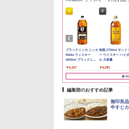
10
10
1
1
2
2
5kg 新潟県産 コシ
ーチャーズ ハイラ
新米予約 令和8年産
サントリー シングルモ
by Amazon 国産ブレ
ブラックニッカ ニッカ
【在庫処分価格】も
角瓶 2700ml サント
リ｜雪室保管・精
クリーム 4000ml
【家計お助け米】米
ルト ウイスキー 山崎
ンド米 精米 5kg
Nikka ウィスキー
たろう印 無洗米 5kg
ー ウイスキー ハイ
たて｜白く輝き 粒
トリー スコッチ
10kg 令和8年産 秋田県
Story of the Distillery
4000ml ブラックニッ
務用 お米マイスター
ル 大容量
￥2,650
っかり 冷めてもお
スキー 4リットル
産 あきたこまち 厳選
2026 化粧箱入 700ml
カクリア ウヰスキー
レンド
398
390
￥5,780
￥23,000
￥4,327
￥2,680
￥6,091
い お米 【やっぱ
量
米 単一原料米100％ 白
【日本 アサヒ ウィスキ
潟のこしひかり】
米 (5kg×2袋)
ー】 大容量 お得 4リッ
A
トル
編集部のおすすめ記事
10
10
1
1
2
2
無印良品
牛すじカ