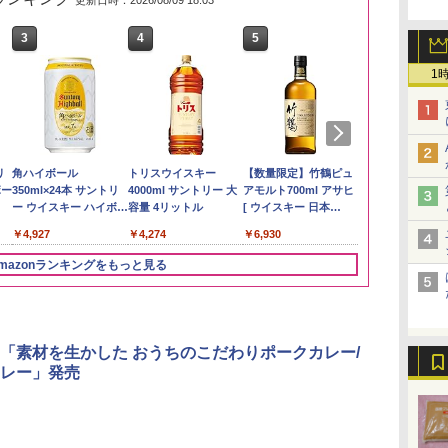
更新日時：2026/08/09 18:03
3
3
4
4
5
5
6
6
1
も
リ
by Amazon あきたこ
角ハイボール
新潟ケンベイ【精米】
トリスウイスキー
野沢農産 無洗米 青い
【数量限定】竹鶴ピュ
by Amazon
サントリー 
 業
ボー
まちブレンド 無洗米
350ml×24本 サントリ
新潟県産にじのきらめ
4000ml サントリー 大
流るる コシヒカリ 5kg
アモルト700ml アサヒ
新潟のお米 無洗
ルト ウイスキ
ブ
5kg
ー ウイスキー ハイボー
き 5kg 令和7年産
容量 4リットル
長野県産 令和7年産
[ ウイスキー 日本
Story of the D
￥3,274
ル 缶
700ml ]【中元 ギフト
2026 化粧箱入 
￥3,396
￥4,927
￥5,809
￥4,274
￥3,980
￥6,930
￥20,000
プレゼント 贈り物に】
mazonランキングをもっと見る
3
3
4
4
5
5
6
6
「素材を生かした おうちのこだわりポークカレー/
レー」発売