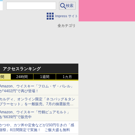
Impress サイト
全カテゴリ
アクセスランキング
時間
24時間
1週間
1カ月
Amazon、ウイスキー「フロム・ザ・バレル」
が“4402円”で再び登場！
カルディ、オンライン限定「ネコバッグ＆タン
ブラーセット」を一般販売。7月の抽選販売の
当選無効分
Amazon、ウイスキー「竹鶴ピュアモルト」
を“6639円”で販売中
かつや、カツ丼や定食などが150円引きの「感
謝祭」8日間限定で実施！ ご飯大盛も無料