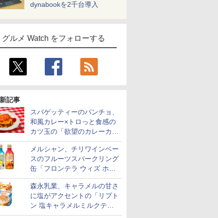
dynabookを2千台導入
グルメ Watch をフォローする
新記事
スパゲッティーのパンチョ、
和風カレー×トロっと食感の
カツ玉の「欲望のカレーカツ
玉スパ」発売
メルシャン、チリワインベー
スのフルーツスパークリング
缶「フロンテラ ウィズ ホワ
イトレモン/カシスオレン
森永乳業、キャラメルの甘さ
ジ」発売
に塩がアクセントの「リプト
ン 塩キャラメルミルクティ
ー」限定発売