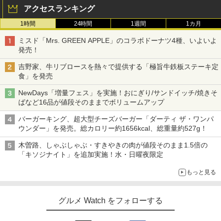
アクセスランキング
1時間
24時間
1週間
1カ月
ミスド「Mrs. GREEN APPLE」のコラボドーナツ4種、いよいよ
発売！
吉野家、牛リブロースを熱々で提供する「極旨牛鉄板ステーキ定
食」を発売
NewDays「増量フェス」を実施！おにぎり/サンドイッチ/焼きそ
ばなど16品が値段そのままでボリュームアップ
バーガーキング、超大型チーズバーガー「ダーティ ザ・ワンパ
ウンダー」を発売。総カロリー約1656kcal、総重量約527g！
木曽路、しゃぶしゃぶ・すきやきの肉が値段そのまま1.5倍の
「キソジナイト」を追加実施！水・日曜夜限定
もっと見る
グルメ Watch をフォローする