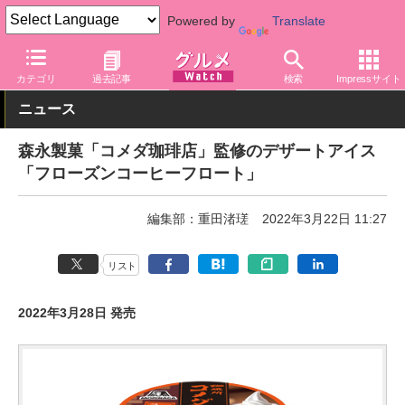
Powered by
Translate
グルメ Watch
菓子・スイーツ
アイスクリーム
カテゴリ
過去記事
検索
Impressサイト
ニュース
森永製菓「コメダ珈琲店」監修のデザートアイス
「フローズンコーヒーフロート」
編集部：重田渚瑳
2022年3月22日 11:27
リスト
2022年3月28日 発売