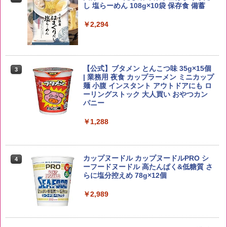
野沢農産 無洗米 青い流るる コシヒカリ
2
し 塩らーめん 108g×10袋 保存食 備蓄
5kg 長野県産 令和7年産
角瓶 2700ml サントリー ウイスキー ハ
2
イボール 大容量
￥2,294
￥3,325
￥6,051
【公式】ブタメン とんこつ味 35g×15個
3
【在庫処分価格】ももたろう印 無洗米 5
3
| 業務用 夜食 カップラーメン ミニカップ
kg 業務用 お米マイスターブレンド
角ハイボール 350ml×24本 サントリー ウ
麺 小腹 インスタント アウトドアにも ロ
3
イスキー ハイボール 缶
ーリングストック 大人買い おやつカン
￥2,680
パニー
￥4,919
￥1,288
by Amazon あきたこまちブレンド 無洗
4
米 5kg
トリスウイスキー 4000ml サントリー 大
4
カップヌードル カップヌードルPRO シ
4
容量 4リットル
ーフードヌードル 高たんぱく&低糖質 さ
￥3,396
らに塩分控えめ 78g×12個
￥4,329
￥2,989
新潟県産新之助 無洗米 5kg 令和7年産
5
サントリー シングルモルト ウイスキー