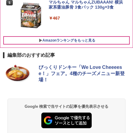
5
マルちゃん マルちゃんZUBAAAN! 横浜
5
白州 Story of the Distillery 2026 化粧箱
￥4,536
家系醤油豚骨 3食パック 130g×3食
入 700ml
￥467
￥20,000
Amazonランキングをもっと見る
編集部のおすすめ記事
シャープ 過熱水蒸気 オーブンレンジ 23
びっくりドンキー「We Love Cheeees
1
L 1段調理 ブラック RE-WF232-B シンプ
e！」フェア。4種のチーズメニュー新登
ル操作 コンパクト 一人暮らし 二人暮ら
場！
し らくチン!（絶対湿度）センサー ノン
フライ調理 トースト スチームあたため
ワイドフラット庫内 簡単お手入れ
￥29,582
Google 検索で当サイトの記事を優先表示させる
[山善] スチームオーブンレンジ 25L 一人
2
暮らし 二人暮らし フラットテーブル ス