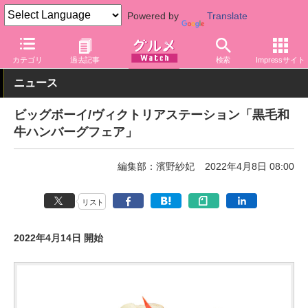
Powered by
Translate
グルメ Watch
店舗
レストラン
ビッグボーイ
カテゴリ
過去記事
検索
Impressサイト
ニュース
ビッグボーイ/ヴィクトリアステーション「黒毛和
牛ハンバーグフェア」
編集部：濱野紗妃
2022年4月8日 08:00
リスト
2022年4月14日 開始