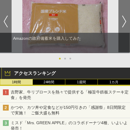
Amazonの政府備蓄米を購入してみた
●
●
●
アクセスランキング
1時間
24時間
1週間
1カ月
吉野家、牛リブロースを熱々で提供する「極旨牛鉄板ステーキ定
食」を発売
かつや、カツ丼や定食などが150円引きの「感謝祭」8日間限定
で実施！ ご飯大盛も無料
ミスド「Mrs. GREEN APPLE」のコラボドーナツ4種、いよいよ
発売！