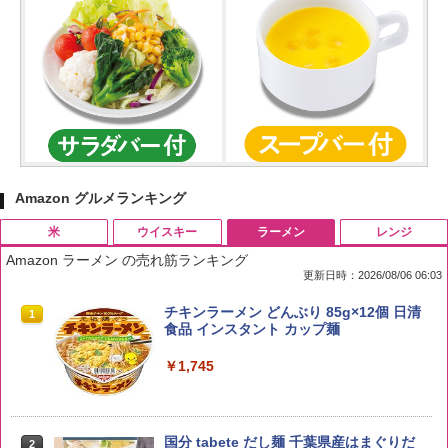
Amazon グルメランキング
米
ウイスキー
ラーメン
レンジ
Amazon ラーメン の売れ筋ランキング
更新日時：2026/08/06 06:03
by Amazon 国産ブレンド米 精米 5kg
ブラックニッカ ニッカ Nikka ウィスキ
チキンラーメン どんぶり 85g×12個 日清
1
1
1
ー4000ml ブラックニッカクリア ウヰス
食品 インスタント カップ麺
キー 【日本 アサヒ ウィスキー】 大容量
￥2,650
お得 4リットル
￥1,745
￥3,940
国分 tabete だし麺 千葉県産はまぐりだ
2