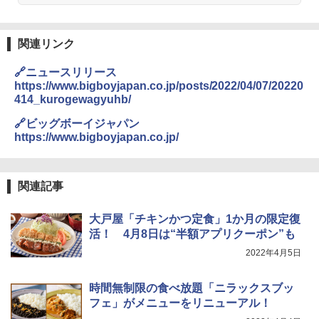
チーム調理 自動メニュー19種搭載 角皿
付き ブラック MRK-F250TSV(B)
￥19,990
関連リンク
🔗ニュースリリース
https://www.bigboyjapan.co.jp/posts/2022/04/07/20220
[山善] スチームオーブンレンジ 省エネ
3
414_kurogewagyuhb/
高効率 15L 一人暮らし 二人暮らし スチ
ーム調理 フラットテーブル トースト機
🔗ビッグボーイジャパン
能 自動メニュー33種 簡単お手入れ ブラ
https://www.bigboyjapan.co.jp/
ック YRZ-WF150TV(B)
￥26,800
関連記事
大戸屋「チキンかつ定食」1か月の限定復
TOSHIBA(東芝) スチームオーブンレン
4
ジ 石窯ドーム ER-D80A(K) ブラック 25
活！ 4月8日は“半額アプリクーポン”も
0℃ 1段調理 フラットテーブル 電子レン
2022年4月5日
ジ 赤外線センサー ノンフライ調理 簡単
お手入れ 小型 新生活 一人暮らし 二人暮
らし ファミリー
時間無制限の食べ放題「ニラックスブッ
フェ」がメニューをリニューアル！
￥34,546