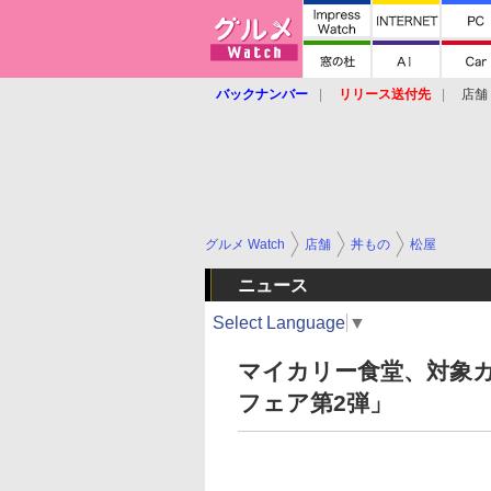
バックナンバー
リリース送付先
店舗
グルメ Watch
店舗
丼もの
松屋
ニュース
Select Language
▼
マイカリー食堂、対象
フェア第2弾」