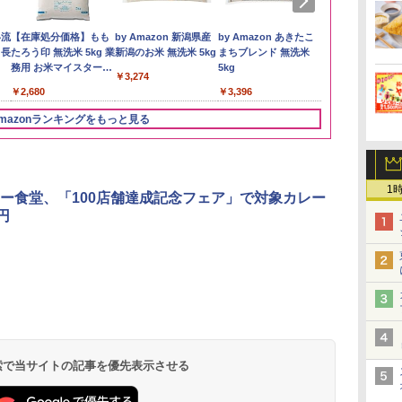
い流
【在庫処分価格】もも
by Amazon 新潟県産
by Amazon あきたこ
フクテイライ
 長
たろう印 無洗米 5kg 業
新潟のお米 無洗米 5kg
まちブレンド 無洗米
米】北東北産 
務用 お米マイスターブ
5kg
あきたこまち 
￥3,274
レンド
産 (5kg)
￥2,680
￥3,396
￥3,300
mazonランキングをもっと見る
3
3
3
4
4
4
5
5
5
6
6
6
1
ー食堂、「100店舗達成記念フェア」で対象カレー
円
リ
ん
 オ
角ハイボール
カップヌードル カップ
[山善] スチームオーブ
トリスウイスキー
国分 tabete だし麺 千
TOSHIBA(東芝) スチ
【数量限定】フロム・
カップヌードル レギュ
シャープ ウォーターオ
サントリー 
カップヌード
パナソニック
ボー
業務
段
350ml×24本 サントリ
ヌードルPRO シーフー
ンレンジ 省エネ 高効率
4000ml サントリー 大
葉県産はまぐりだし 塩
ームオーブンレンジ 石
ザ・バレル モルトウイ
ラー 日清食品 カップ
ーブン ヘルシオ AX-
ルト ウイスキ
ヌードルPRO
レンジ スチー
メン
ー ウイスキー ハイボー
ドヌードル 高たんぱく
15L 一人暮らし 二人暮
容量 4リットル
らーめん 108g×10袋 保
窯ドーム ER-D80A(K)
スキー500ml アサヒ [
麺 78g×20個
XJ1-B ブラック 30L 2
Story of the D
高たんぱく&低
ロ 最高峰モデル
イン
操作
ル 缶
&低糖質 さらに塩分控
らし スチーム調理 フラ
存食 備蓄
ブラック 250℃ 1段調
日本 500ml ]【中元 ギ
段調理 コンベクション
2026 化粧箱入 
らに塩分控え
段 おまかせグ
 検索で当サイトの記事を優先表示させる
￥4,930
￥2,880
￥26,130
￥4,274
￥2,323
￥34,546
￥4,402
￥3,475
￥44,800
￥19,860
￥3,103
￥116,700
に
し
えめ 78g×12個
ットテーブル トースト
理 フラットテーブル
フト プレゼント 贈り
トースト機能
75g×12個
細・64眼ス
ク
!
機能 自動メニュー33種
電子レンジ 赤外線セン
物に】
サー 時短料理