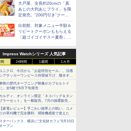
大戸屋、全長約20cmの「真
あじの大判あじフライ」を限
ス【白
新潟県産新之助 無洗米
新潟県産コシヒカリ (5
新潟ケンベイ【精米】
新米予約 
定発売。“200円引き”クーポ
お米 米
5kg 令和7年産
㎏) 精米 令和7年産 お
新潟県産にじのきらめ
【家計お助
ンも配信
令和7年
米のたかさか
き 5kg 令和7年産
10kg 令
￥3,261
出前館、対象メニュー半額＆
産 あきた
￥3,893
￥3,056
￥5,780
リピートクーポンももらえる
米 単一原料
「超ゴイゴイヤスー夏祭」を
米 (5kg×2
実施
Impress Watchシリーズ 人気記事
時間
24時間
7
7
7
1週間
8
8
8
1カ月
9
9
9
10
10
10
ユニクロ、今日から「お盆特別セール」。涼感
シアサッカーワンピース待望値下げ、撥水ギア
ショーツは1990円に
東映の歴代オープニング映像がカプセルトイ
に。全5種で8月下旬発売
カルディ、オンライン限定「ネコバッグ＆タン
ブラーセット」を一般販売。7月の抽選販売の
シングルモ
ル カップ
 オーブン
甲州韮崎 オリジナル ブ
マルちゃん マルちゃん
日立 過熱水蒸気 オーブ
ティーチャーズ ハイラ
日清麺職人 醤油 [丸大
コンフィー(COMFEE')
ブラックニッカ ウイス
カップヌードル パクチ
ER-D3000B-K(グラン
ジムビーム 4
人気 カップ
ER-D70B
当選無効分
ー 白州
 しょうゆ
ム ビスト
レンド ウイスキー 4リ
ZUBAAAN! 横浜家系
ンレンジ ヘルシーシェ
ンドクリーム 4000ml
豆醤油使用 豊かな旨味
スチームオーブンレン
キー4000ml ブラック
ー香るトムヤムクンヌ
ブラック) 石窯ドーム
ントリー 
詰め合わせ 
石窯ドーム
【家電レビュー】手ごわい雑草との戦い、コメ
istillery
糖質 さ
 30L 2
ットル 日本 大容量
醤油豚骨 3食パック
フ 31L MRO-S8C W ホ
サントリー スコッチ ウ
とコク] 日清食品 カッ
ジ 25L フラットテーブ
ニッカ リッチブレンド
ードル [世界三大スー
過熱水蒸気オーブンレ
イスキー 
個アソート
ンジ 26L
リの草刈機で完全勝利 掃除機感覚で使えた
700ml
め
リル 高精
4000ml 4L
130g×3食
ワイト 重量センサー
イスキー 4リットル 大
プ麺 87g ×12個
ル 発酵・トースト機能
【ウイスキー 日本】
プ] 日清食品 カップ麺
ンジ 30L
国 大容量 
￥3,725
￥341
￥39,837
￥6,395
￥1,552
￥19,780
￥6,359
￥2,594
￥49,800
￥6,177
￥2,269
￥27,825
スターバックス、横浜に“文化財カフェ”8月10日
ピードセン
250℃1段式ワイドオー
容量
オートメニュー23種 オ
75g×12個
オープン
 スマホ連
ブン
ーブン～250℃ レンジ