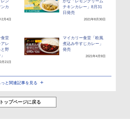
アレン
かな「レモンクリーム
マンカ
チキンカレー」8月31
日発売
2年2月4日
2021年8月30日
ー食堂
マイカリー食堂「欧風
をアレ
煮込み牛すじカレー」
っと野
発売
ー」
2021年4月9日
10月21日
もっと関連記事を見る
トップページに戻る