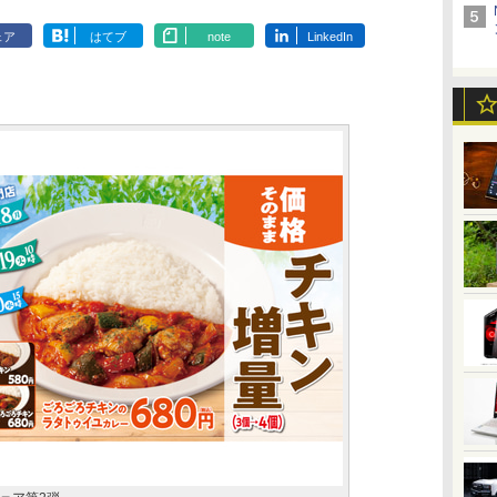
ェア
はてブ
note
LinkedIn