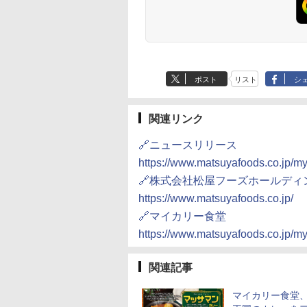
トル
MRK-F250TSV(B)
大人買い おやつカン
（絶対湿度）センサ
ニー
ノンフライ調理 トー
ト スチームあたため
イドフラット庫内 簡
お手入れ
ポスト
リスト
シ
関連リンク
🔗ニュースリリース
https://www.matsuyafoods.co.jp/m
🔗株式会社松屋フーズホールディ
https://www.matsuyafoods.co.jp/
🔗マイカリー食堂
https://www.matsuyafoods.co.jp/my
関連記事
マイカリー食堂