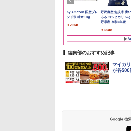
ケンベイ【精米】
新米予約 令和8年産
by Amazon 国産ブレ
野沢農産 無洗米 青
県産にじのきらめ
【家計お助け米】米
ンド米 精米 5kg
るる コシヒカリ 5kg
5kg 令和7年産
10kg 令和8年産 秋田県
野県産 令和7年産
￥2,650
産 あきたこまち 厳選
056
￥5,780
￥3,980
米 単一原料米100％ 白
米 (5kg×2袋)
A
編集部のおすすめ記事
10
10
10
1
1
1
2
2
2
マイカリ
が各500
ックニッカ ウイス
プヌードル パクチ
D3000B-K(グラン
ジムビーム 4000ml サ
人気 カップ麺 12種類
ER-D70B-W ホワイト
ブラックニッカ ニッカ
チキンラーメン どんぶ
[山善] スチームオーブ
角瓶 2700ml サント
【公式】ブタメン と
シャープ 過熱水蒸気
4000ml ブラック
るトムヤムクンヌ
ック) 石窯ドーム
ントリー バーボン ウ
詰め合わせ セット 12
石窯ドーム オーブンレ
Nikka ウィスキー
り 85g×12個 日清食品
ンレンジ 25L 一人暮ら
ー ウイスキー ハイ
こつ味 35g×15個 | 
ーブンレンジ 23L 1
カ リッチブレンド
ル [世界三大スー
水蒸気オーブンレ
イスキー アメリカ合衆
個アソート
ンジ 26L
4000ml ブラックニッ
インスタント カップ麺
し 二人暮らし フラット
ル 大容量
用 夜食 カップラー
調理 ブラック RE-
イスキー 日本】
 日清食品 カップ麺
30L
国 大容量 4リットル
カクリア ウヰスキー
テーブル スチーム調理
ミニカップ麺 小腹 
WF232-B シンプル
Google
359
594
,800
￥6,177
￥2,269
￥27,825
￥4,358
￥1,939
￥22,800
￥6,063
￥1,288
￥29,478
×12個
【日本 アサヒ ウィスキ
自動メニュー19種搭載
スタント アウトドア
コンパクト 一人暮ら
ー】 大容量 お得 4リッ
角皿付き ブラック
も ローリングストッ
二人暮らし らくチン