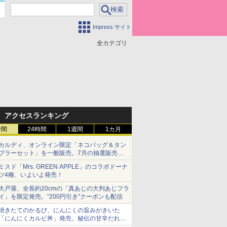
Impress サイト
全カテゴリ
アクセスランキング
時間
24時間
1週間
1カ月
カルディ、オンライン限定「ネコバッグ＆タン
ブラーセット」を一般販売。7月の抽選販売の
当選無効分
ミスド「Mrs. GREEN APPLE」のコラボドーナ
ツ4種、いよいよ発売！
大戸屋、全長約20cmの「真あじの大判あじフラ
イ」を限定発売。“200円引き”クーポンも配信
焼きたてのかるび、にんにくの旨みがきいた
「にんにくカルビ丼」発売。秘伝の甘辛だれを
絡めた「豚カルビ丼」も復活