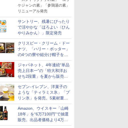
ケジャンの素」「参鶏湯の素」
リニューアル発売
サントリー、残暑にぴったり
で涼やかな「ほろよい〈ひん
やりみかん〉」限定発売
クリスピー・クリーム・ドー
ナツ、「ハリー・ポッター」
の4つの寮や組分け帽子をイ
メージしたドーナツなど発売
ジャパネット、4年連続“単品
売上日本一”の「特大和洋お
せち2段重」を夏から販売。
73品・年越しそば付き
セブン-イレブン、洋菓子の
ような「ティラミス氷」「プ
リン氷」を発売。5素材重ね
と2層仕立ての濃厚な味わい
Amazon、ウイスキー「山崎
18年」を“6万7100円”で抽選
販売。出品者価格より4万
9700円以上お得