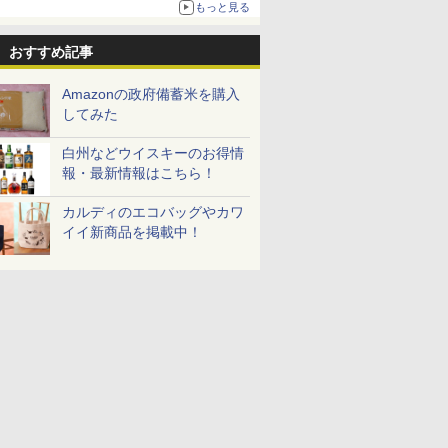
E-
~1000W高出力 全国対
もっと見る
応 ヘルツフリー カップ
スチーム調理 予熱対応
おすすめ記事
自動脱臭 消音モード
【2年メーカー保証】
ブラック CF-EA261-
Amazonの政府備蓄米を購入
BK
してみた
白州などウイスキーのお得情
報・最新情報はこちら！
カルディのエコバッグやカワ
イイ新商品を掲載中！