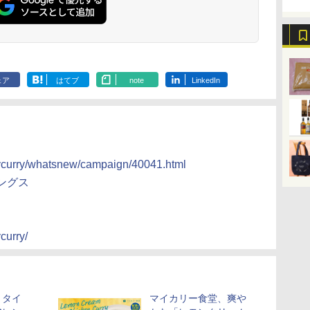
パ
ー
簡単お手入れ ブラック
サー ノンフライ調理
携 ブラック N
ス
YRZ-WF150TV(B)
簡単お手入れ 小型 新
UBS10D-K
 ワ
生活 一人暮らし 二人
単
暮らし ファミリー
ェア
はてブ
note
LinkedIn
ycurry/whatsnew/campaign/40041.html
ングス
curry/
、タイ
マイカリー食堂、爽や