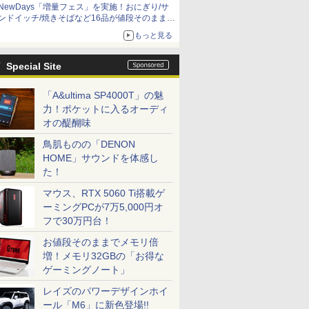
NewDays「増量フェス」を実施！おにぎり/サ
ンドイッチ/焼きそばなど16品が値段そのままで
ボリュームアップ
もっと見る
Special Site
「A&ultima SP4000T」の魅
力！ポケットに入るオーディ
オの醍醐味
鳥肌ものの「DENON
HOME」サウンドを体感し
た！
マウス、RTX 5060 Ti搭載ゲ
ーミングPCが7万5,000円オ
フで30万円台！
お値段そのままでメモリ倍
増！メモリ32GBの「お得な
ゲーミングノート」
レイズのパワーデザインホイ
ール「M6」に新色登場!!