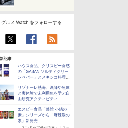
グルメ Watch をフォローする
新記事
ハウス食品、クリスピー食感
の「GABAN ソルティグリー
ンペパー」とメキシコ料理に
合う「GABAN チポトレペパ
リゾナーレ熱海、漁師や魚屋
ー」発売
と実体験で未利用魚を学ぶ自
由研究アクティビティ
「Fisherman's Academy」を
エスビー食品「菜館 小鍋の
実施中
素」シリーズから「麻辣湯の
素」新発売
「スンドゥブチゲの素」「ユッ