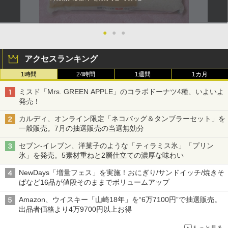
●
●
●
アクセスランキング
1時間
24時間
1週間
1カ月
ミスド「Mrs. GREEN APPLE」のコラボドーナツ4種、いよいよ
発売！
カルディ、オンライン限定「ネコバッグ＆タンブラーセット」を
一般販売。7月の抽選販売の当選無効分
セブン-イレブン、洋菓子のような「ティラミス氷」「プリン
氷」を発売。5素材重ねと2層仕立ての濃厚な味わい
NewDays「増量フェス」を実施！おにぎり/サンドイッチ/焼きそ
ばなど16品が値段そのままでボリュームアップ
Amazon、ウイスキー「山崎18年」を“6万7100円”で抽選販売。
出品者価格より4万9700円以上お得
もっと見る