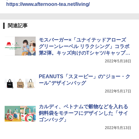
能 自動メニュー33種 簡単お手入れ ブラ
https://www.afternoon-tea.net/living/
ック YRZ-WF150TV(B)
￥26,130
関連記事
モスバーガー×「ユナイテッドアローズ
TOSHIBA(東芝) スチームオーブンレン
4
グリーンレーベル リラクシング」コラボ
ジ 石窯ドーム ER-D80A(K) ブラック 25
第2弾。キッズ向けのTシャツ/キャップ/
0℃ 1段調理 フラットテーブル 電子レン
ジ 赤外線センサー ノンフライ調理 簡単
ナップサック
2022年5月18日
お手入れ 小型 新生活 一人暮らし 二人暮
らし ファミリー
PEANUTS「スヌーピー」の“ジョー・ク
￥34,546
ール”デザインバッグ
2022年5月17日
シャープ ウォーターオーブン ヘルシオ
5
カルディ、ベトナムで穀物などを入れる
AX-XJ1-B ブラック 30L 2段調理 コンベ
飼料袋をモチーフにデザインした「サイ
クション トースト機能
ゴンバッグ」
￥44,800
2022年5月13日