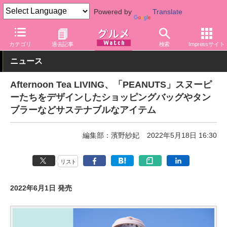
Powered by
Translate
グルメ Watch
関連商品
グッズ
カテゴリ
過去記事
検索
Impressサイト
ニュース
Afternoon Tea LIVING、「PEANUTS」スヌーピ
ーたちをデザインしたショッピングバッグやタン
ブラーなどサステナブルなアイテム
編集部：濱野紗妃
2022年5月18日 16:30
リスト
2022年6月1日 発売