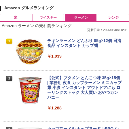
Amazon グルメランキング
米
ウイスキー
ラーメン
レンジ
Amazon ラーメン の売れ筋ランキング
更新日時：2026/08/08 00:03
by Amazon 国産ブレンド米 精米 5kg
ブラックニッカ ニッカ Nikka ウィスキ
チキンラーメン どんぶり 85g×12個 日清
1
1
1
ー4000ml ブラックニッカクリア ウヰス
食品 インスタント カップ麺
キー 【日本 アサヒ ウィスキー】 大容量
￥2,650
お得 4リットル
￥1,939
￥4,358
【公式】ブタメン とんこつ味 35g×15個
2
野沢農産 無洗米 青い流るる コシヒカリ
2
| 業務用 夜食 カップラーメン ミニカップ
5kg 長野県産 令和7年産
角瓶 2700ml サントリー ウイスキー ハ
麺 小腹 インスタント アウトドアにも ロ
2
イボール 大容量
ーリングストック 大人買い おやつカン
￥3,980
パニー
￥6,063
￥1,288
【在庫処分価格】ももたろう印 無洗米 5
3
kg 業務用 お米マイスターブレンド
角ハイボール 350ml×24本 サントリー ウ
3
カップヌードル カップヌードルPRO シ