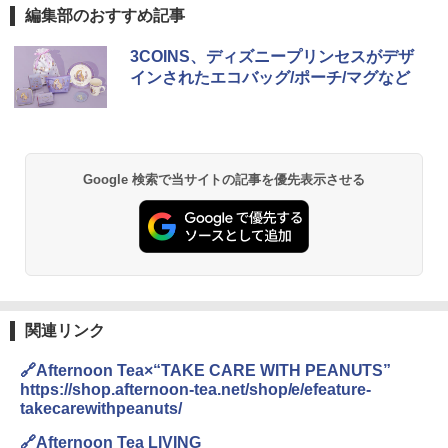
編集部のおすすめ記事
[山善] スチームオーブンレンジ 25L 一人
3COINS、ディズニープリンセスがデザ
1
暮らし 二人暮らし フラットテーブル ス
インされたエコバッグ/ポーチ/マグなど
チーム調理 自動メニュー19種搭載 角皿
付き ブラック MRK-F250TSV(B)
￥22,800
Google 検索で当サイトの記事を優先表示させる
シャープ 過熱水蒸気 オーブンレンジ 23
2
L 1段調理 ブラック RE-WF232-B シンプ
ル操作 コンパクト 一人暮らし 二人暮ら
し らくチン!（絶対湿度）センサー ノン
フライ調理 トースト スチームあたため
ワイドフラット庫内 簡単お手入れ
関連リンク
￥29,480
🔗Afternoon Tea×“TAKE CARE WITH PEANUTS”
https://shop.afternoon-tea.net/shop/e/efeature-
takecarewithpeanuts/
[山善] スチームオーブンレンジ 省エネ
3
高効率 15L 一人暮らし 二人暮らし スチ
🔗Afternoon Tea LIVING
ーム調理 フラットテーブル トースト機