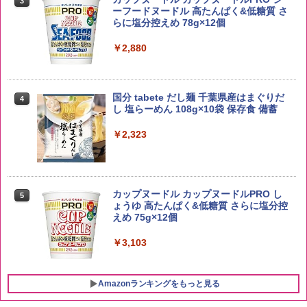
3
イスキー ハイボール 缶
ーフードヌードル 高たんぱく&低糖質 さ
￥2,680
らに塩分控えめ 78g×12個
￥4,930
￥2,880
by Amazon 新潟県産 新潟のお米 無洗米
4
5kg
トリスウイスキー 4000ml サントリー 大
4
国分 tabete だし麺 千葉県産はまぐりだ
4
容量 4リットル
し 塩らーめん 108g×10袋 保存食 備蓄
￥3,274
￥4,274
￥2,323
by Amazon あきたこまちブレンド 無洗
5
米 5kg
【数量限定】フロム・ザ・バレル モルト
5
カップヌードル カップヌードルPRO し
5
ウイスキー500ml アサヒ [ 日本 500ml ]
ょうゆ 高たんぱく&低糖質 さらに塩分控
【中元 ギフト プレゼント 贈り物に】
￥3,396
えめ 75g×12個
￥4,402
￥3,103
Amazonランキングをもっと見る