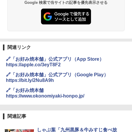
Google 検索で当サイトの記事を優先表示させる
シャープ 過熱水蒸気 オーブンレンジ 26
2
L コンベクション 2段調理 ホワイト RE-
SS26B-W
￥32,800
関連リンク
[山善] スチームオーブンレンジ 省エネ
3
高効率 15L 一人暮らし 二人暮らし スチ
🔗「お好み焼本舗」公式アプリ（App Store）
ーム調理 フラットテーブル トースト機
https://apple.co/3eyT8F2
能 自動メニュー33種 簡単お手入れ ブラ
ック YRZ-WF150TV(B)
🔗「お好み焼本舗」公式アプリ（Google Play）
https://bit.ly/2Nu8A9h
￥26,130
🔗「お好み焼本舗
https://www.okonomiyaki-honpo.jp/
TOSHIBA(東芝) スチームオーブンレン
4
ジ 石窯ドーム ER-D80A(K) ブラック 25
0℃ 1段調理 フラットテーブル 電子レン
関連記事
ジ 赤外線センサー ノンフライ調理 簡単
お手入れ 小型 新生活 一人暮らし 二人暮
しゃぶ葉「九州黒豚＆牛みすじ食べ放
らし ファミリー