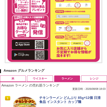
Amazon グルメランキング
米
ウイスキー
ラーメン
レンジ
Amazon ラーメン の売れ筋ランキング
更新日時：2026/08/08 18:03
by Amazon 国産ブレンド米 精米 5kg
ブラックニッカ ニッカ Nikka ウィスキ
チキンラーメン どんぶり 85g×12個 日清
1
1
1
ー4000ml ブラックニッカクリア ウヰス
食品 インスタント カップ麺
キー 【日本 アサヒ ウィスキー】 大容量
￥2,650