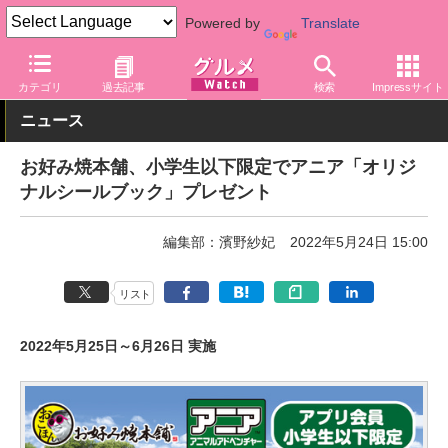
Powered by
Translate
グルメ Watch
店舗
レストラン
カテゴリ
過去記事
検索
Impressサイト
ニュース
お好み焼本舗、小学生以下限定でアニア「オリジ
ナルシールブック」プレゼント
編集部：濱野紗妃
2022年5月24日 15:00
リスト
2022年5月25日～6月26日 実施