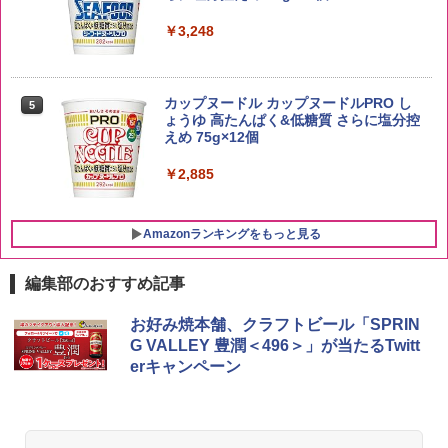
￥4,274
￥3,248
新潟ケンベイ【精米】新潟県産にじのき
5
らめき 5kg 令和7年産
サントリー シングルモルト ウイスキー
5
カップヌードル カップヌードルPRO し
5
白州 Story of the Distillery 2026 化粧箱
ょうゆ 高たんぱく&低糖質 さらに塩分控
入 700ml
￥3,056
えめ 75g×12個
￥19,860
￥2,885
Amazonランキングをもっと見る
編集部のおすすめ記事
[山善] スチームオーブンレンジ 25L 一人
お好み焼本舗、クラフトビール「SPRIN
1
暮らし 二人暮らし フラットテーブル ス
G VALLEY 豊潤＜496＞」が当たるTwitt
チーム調理 自動メニュー19種搭載 角皿
erキャンペーン
付き ブラック MRK-F250TSV(B)
￥22,800