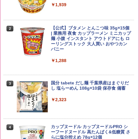
お得 4リットル
￥1,939
￥4,358
【公式】ブタメン とんこつ味 35g×15個
2
【在庫処分価格】ももたろう印 無洗米 5
2
| 業務用 夜食 カップラーメン ミニカップ
kg 業務用 お米マイスターブレンド
角瓶 2700ml サントリー ウイスキー ハ
麺 小腹 インスタント アウトドアにも ロ
2
イボール 大容量
ーリングストック 大人買い おやつカン
￥2,680
パニー
￥6,055
￥1,288
野沢農産 無洗米 青い流るる コシヒカリ
3
5kg 長野県産 令和7年産
角ハイボール 350ml×24本 サントリー ウ
3
国分 tabete だし麺 千葉県産はまぐりだ
3
イスキー ハイボール 缶
し 塩らーめん 108g×10袋 保存食 備蓄
￥3,980
￥4,927
￥2,323
by Amazon あきたこまちブレンド 無洗
4
米 5kg
トリスウイスキー 4000ml サントリー 大
4
カップヌードル カップヌードルPRO シ
4
容量 4リットル
ーフードヌードル 高たんぱく&低糖質 さ
￥3,396
らに塩分控えめ 78g×12個