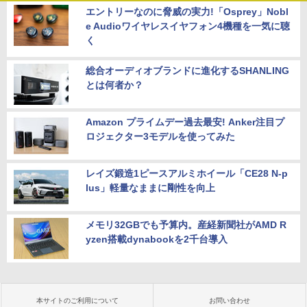
エントリーなのに脅威の実力!「Osprey」Nobl
e Audioワイヤレスイヤフォン4機種を一気に聴
く
総合オーディオブランドに進化するSHANLING
とは何者か？
Amazon プライムデー過去最安! Anker注目プ
ロジェクター3モデルを使ってみた
レイズ鍛造1ピースアルミホイール「CE28 N-p
lus」軽量なままに剛性を向上
メモリ32GBでも予算内。産経新聞社がAMD R
yzen搭載dynabookを2千台導入
本サイトのご利用について
お問い合わせ