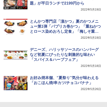
題」が平日ランチで2199円から
￥34,546
2022年5月19日
とんかつ専門店「濵かつ」夏のかつメニ
シャープ ウォーターオーブン ヘルシオ
5
ュー第1弾「パプリカ巻かつ」「重ねかつ
AX-XJ1-B ブラック 30L 2段調理 コンベ
とロース染めおろし定食」「梅しそ重ね
クション トースト機能
かつ」
2022年5月19日
￥44,800
デニーズ、ハリッサソースのハンバーグ
など初夏にぴったりな刺激的な味わい
「スパイス＆ハーブフェア」
2022年5月18日
お好み焼本舗、“夏祭り”気分が味わえる
「おこほん焼/串カツ/チョコバナナ」
2022年5月26日