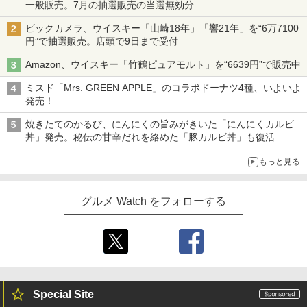
一般販売。7月の抽選販売の当選無効分
ビックカメラ、ウイスキー「山崎18年」「響21年」を“6万7100
円”で抽選販売。店頭で9日まで受付
Amazon、ウイスキー「竹鶴ピュアモルト」を“6639円”で販売中
ミスド「Mrs. GREEN APPLE」のコラボドーナツ4種、いよいよ
発売！
焼きたてのかるび、にんにくの旨みがきいた「にんにくカルビ
丼」発売。秘伝の甘辛だれを絡めた「豚カルビ丼」も復活
もっと見る
グルメ Watch をフォローする
Special Site