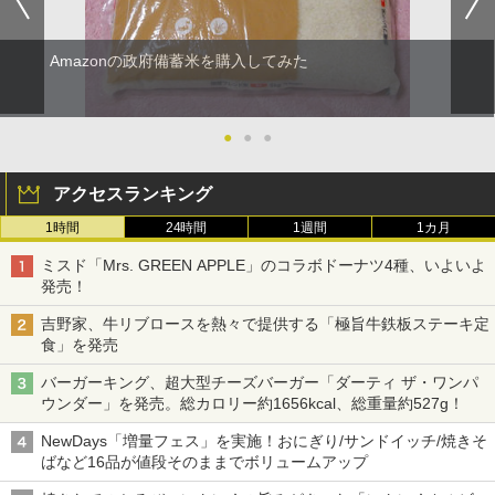
Amazonの政府備蓄米を購入してみた
●
●
●
アクセスランキング
1時間
24時間
1週間
1カ月
ミスド「Mrs. GREEN APPLE」のコラボドーナツ4種、いよいよ
発売！
吉野家、牛リブロースを熱々で提供する「極旨牛鉄板ステーキ定
食」を発売
バーガーキング、超大型チーズバーガー「ダーティ ザ・ワンパ
ウンダー」を発売。総カロリー約1656kcal、総重量約527g！
NewDays「増量フェス」を実施！おにぎり/サンドイッチ/焼きそ
ばなど16品が値段そのままでボリュームアップ