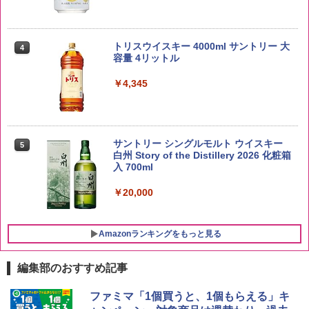
by Amazon あきたこまちブレンド 無洗
4
米 5kg
トリスウイスキー 4000ml サントリー 大
4
容量 4リットル
￥3,396
￥4,345
by Amazon 新潟県産 新潟のお米 無洗米
5
5kg
サントリー シングルモルト ウイスキー
5
白州 Story of the Distillery 2026 化粧箱
入 700ml
￥3,274
￥20,000
Amazonランキングをもっと見る
編集部のおすすめ記事
チキンラーメン どんぶり 85g×12個 日清
[山善] スチームオーブンレンジ 25L 一人
ファミマ「1個買うと、1個もらえる」キ
1
1
食品 インスタント カップ麺
暮らし 二人暮らし フラットテーブル ス