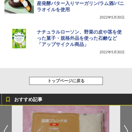
産発酵バター入りマーガリン/ラム酒/バニ
TOSHIBA(東芝) スチームオーブンレン
らに塩分控えめ 78g×12個
4
ジ 石窯ドーム ER-D80A(K) ブラック 25
ラオイルを使用
0℃ 1段調理 フラットテーブル 電子レン
￥2,989
2022年5月30日
ジ 赤外線センサー ノンフライ調理 簡単
お手入れ 小型 新生活 一人暮らし 二人暮
らし ファミリー
ナチュラルローソン、野菜の皮や茎を使
マルちゃん マルちゃんZUBAAAN! 横浜
5
った菓子・規格外品を使った石鹸など
￥34,546
家系醤油豚骨 3食パック 130g×3食
「アップサイクル商品」
￥341
2022年5月30日
シャープ ウォーターオーブン ヘルシオ
5
AX-XJ1-B ブラック 30L 2段調理 コンベ
クション トースト機能
トップページに戻る
￥44,800
おすすめ記事