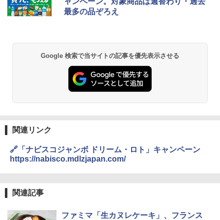
ャンペーン。対象商品は週替わり・過去
チーム調理 自動メニュー19種搭載 角皿
最多の品ぞろえ
付き ブラック MRK-F250TSV(B)
￥1,939
￥22,800
【公式】ブタメン とんこつ味 35g×15個
2
Google 検索で当サイトの記事を優先表示させる
| 業務用 夜食 カップラーメン ミニカップ
シャープ 過熱水蒸気 オーブンレンジ 26
麺 小腹 インスタント アウトドアにも ロ
2
L コンベクション 2段調理 ホワイト RE-
ーリングストック 大人買い おやつカン
SS26B-W
パニー
￥32,800
￥1,451
関連リンク
[山善] スチームオーブンレンジ 省エネ
国分 tabete だし麺 千葉県産はまぐりだ
3
3
高効率 15L 一人暮らし 二人暮らし スチ
し 塩らーめん 108g×10袋 保存食 備蓄
🔗「ナビスコジャンボ ドリーム・ロト」キャンペーン
ーム調理 フラットテーブル トースト機
https://nabisco.mdlzjapan.com/
能 自動メニュー33種 簡単お手入れ ブラ
￥2,323
ック YRZ-WF150TV(B)
￥26,130
関連記事
カップヌードル カップヌードルPRO シ
4
ファミマ「生カヌレケーキ」、フランス
ーフードヌードル 高たんぱく&低糖質 さ