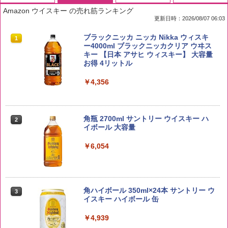
Amazon ウイスキー の売れ筋ランキング
更新日時：2026/08/07 06:03
by Amazon 国産ブレンド米 精米 5kg
ブラックニッカ ニッカ Nikka ウィスキ
1
1
ー4000ml ブラックニッカクリア ウヰス
キー 【日本 アサヒ ウィスキー】 大容量
￥2,650
お得 4リットル
￥4,356
野沢農産 無洗米 青い流るる コシヒカリ
2
5kg 長野県産 令和7年産
角瓶 2700ml サントリー ウイスキー ハ
2
イボール 大容量
￥3,980
￥6,054
【在庫処分価格】ももたろう印 無洗米 5
3
kg 業務用 お米マイスターブレンド
角ハイボール 350ml×24本 サントリー ウ
3
イスキー ハイボール 缶
￥2,680
￥4,939