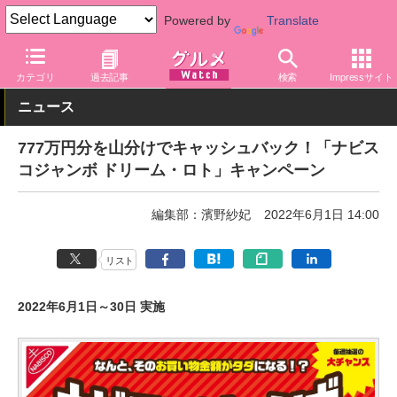
Powered by
Translate
グルメ Watch
菓子・スイーツ
クッキー・焼き菓子
カテゴリ
過去記事
検索
Impressサイト
ニュース
777万円分を山分けでキャッシュバック！「ナビス
コジャンボ ドリーム・ロト」キャンペーン
編集部：濱野紗妃
2022年6月1日 14:00
リスト
2022年6月1日～30日 実施